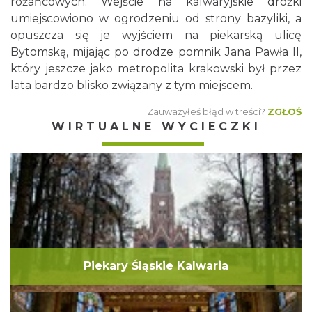
różańcowych. Wejście na kalwaryjskie dróżki
umiejscowiono w ogrodzeniu od strony bazyliki, a
opuszcza się je wyjściem na piekarską ulicę
Bytomską, mijając po drodze pomnik Jana Pawła II,
który jeszcze jako metropolita krakowski był przez
lata bardzo blisko związany z tym miejscem.
Zauważyłeś błąd w treści?
ZGŁOŚ
WIRTUALNE WYCIECZKI
Piekary Śląskie Kalwaria