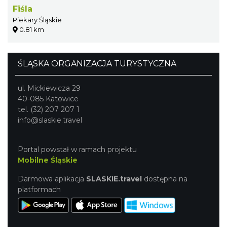
Fiśla
Piekary Śląskie
0.81 km
ŚLĄSKA ORGANIZACJA TURYSTYCZNA
ul. Mickiewicza 29
40-085 Katowice
tel. (32) 207 207 1
info@slaskie.travel
Portal powstał w ramach projektu
Mobilne Śląskie
Darmowa aplikacja
SLASKIE.travel
dostępna na
platformach