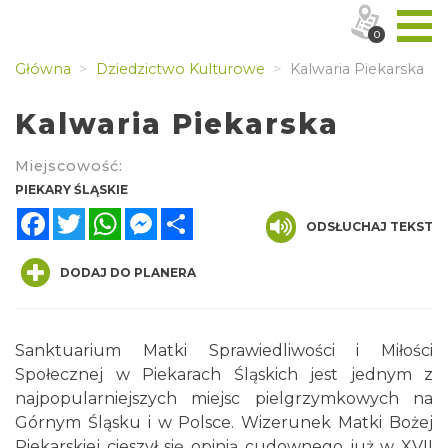
0
Główna
Dziedzictwo Kulturowe
Kalwaria Piekarska
Kalwaria Piekarska
Miejscowość:
PIEKARY ŚLĄSKIE
Facebook
Twitter
WhatsApp
Messenger
Share
ODSŁUCHAJ TEKST
DODAJ DO PLANERA
Sanktuarium Matki Sprawiedliwości i Miłości
Społecznej w Piekarach Śląskich jest jednym z
najpopularniejszych miejsc pielgrzymkowych na
Górnym Śląsku i w Polsce. Wizerunek Matki Bożej
Piekarskiej cieszył się opinią cudownego już w XVII