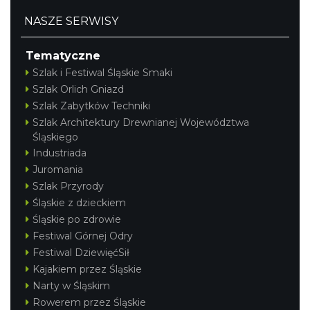
NASZE SERWISY
Tematyczne
Szlak i Festiwal Śląskie Smaki
Szlak Orlich Gniazd
Szlak Zabytków Techniki
Szlak Architektury Drewnianej Województwa
Śląskiego
Industriada
Juromania
Szlak Przyrody
Śląskie z dzieckiem
Śląskie po zdrowie
Festiwal Górnej Odry
Festiwal DziewięćSił
Kajakiem przez Śląskie
Narty w Śląskim
Rowerem przez Śląskie