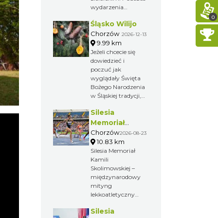
wydarzenia
odbywają się
0
Śląsko Wilijo
pokazy prac
żniwnych i
Chorzów
2026-12-13
działania młynów.
9.99 km
Jeżeli chcecie się
dowiedzieć i
poczuć jak
wyglądały Święta
Bożego Narodzenia
w Śląskiej tradycji,
to zapraszamy Was
Silesia
do chorzowskiego
skansenu na Śląsko
Memoriał
Wilijo.
Kamili
Chorzów
2026-08-23
10.83 km
Skolimowskiej
Silesia Memoriał
Kamili
Skolimowskiej –
międzynarodowy
mityng
lekkoatletyczny
organizowany
Silesia
przez Fundację