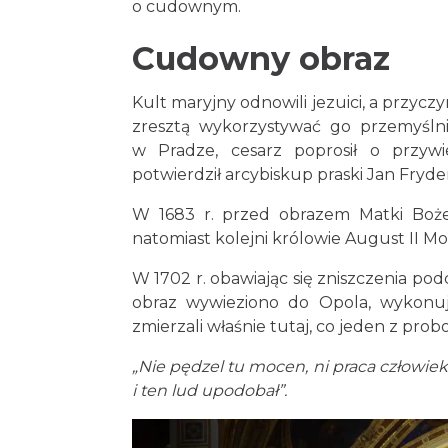
o cudownym.
Cudowny obraz
Kult maryjny odnowili jezuici, a przyczy
zresztą wykorzystywać go przemyślni
w Pradze, cesarz poprosił o przywi
potwierdził arcybiskup praski Jan Fryde
W 1683 r. przed obrazem Matki Bożej 
natomiast kolejni królowie August II Mo
W 1702 r. obawiając się zniszczenia pod
obraz wywieziono do Opola, wykonują
zmierzali właśnie tutaj, co jeden z pr
„Nie pędzel tu mocen, ni praca człowieka
i ten lud upodobał”.