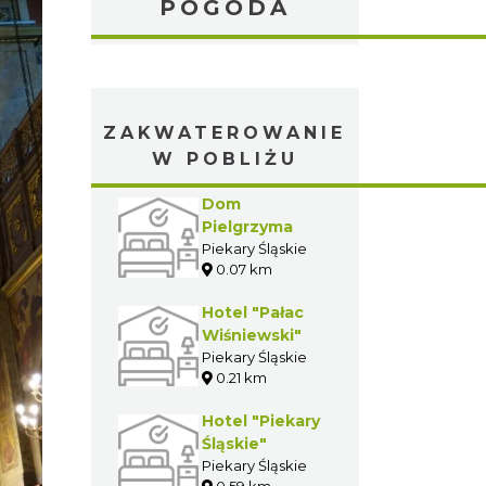
POGODA
ZAKWATEROWANIE
W POBLIŻU
Dom
Pielgrzyma
Piekary Śląskie
0.07 km
Hotel "Pałac
Wiśniewski"
Piekary Śląskie
0.21 km
Hotel "Piekary
Śląskie"
Piekary Śląskie
0.59 km