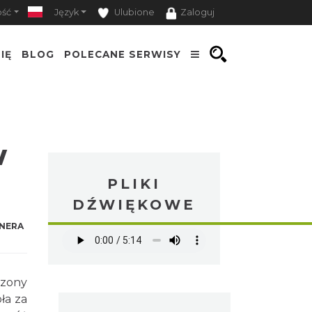
ość
Język
Ulubione
Zaloguj
IĘ
BLOG
POLECANE SERWISY
w
PLIKI
DŹWIĘKOWE
NERA
czony
ła za