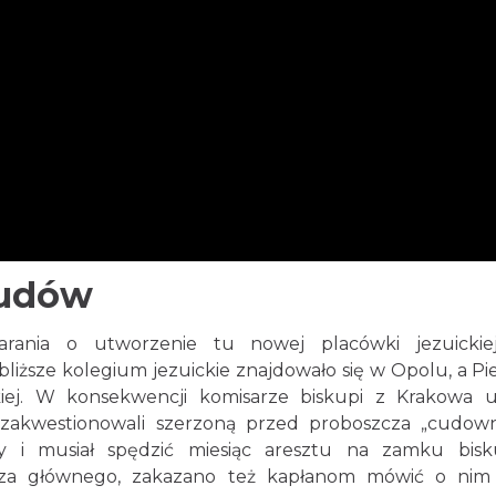
cudów
arania o utworzenie tu nowej placówki jezuickie
liższe kolegium jezuickie znajdowało się w Opolu, a Pi
skiej. W konsekwencji komisarze biskupi z Krakowa u
 zakwestionowali szerzoną przed proboszcza „cudow
ny i musiał spędzić miesiąc aresztu na zamku bis
arza głównego, zakazano też kapłanom mówić o nim