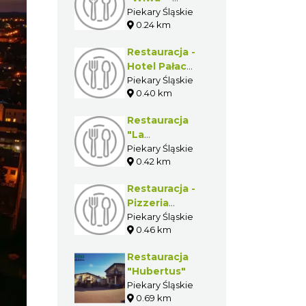
Piwiarnia
Piekary Śląskie
0.24 km
Warecka
Restauracja -
Hotel Pałac
Wiśniewski
Piekary Śląskie
0.40 km
Restauracja
"La
Maddalena"
Piekary Śląskie
0.42 km
Restauracja -
Pizzeria
"Victoria"
Piekary Śląskie
0.46 km
Restauracja
"Hubertus"
Piekary Śląskie
0.69 km