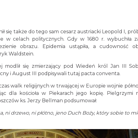
nił się także do tego sam cesarz austriacki Leopold I, pró
e w celach politycznych. Gdy w 1680 r. wybuchła z
ezienie obrazu. Epidemia ustąpiła, a cudowność o
ryk Waldstein.
modlił się zmierzający pod Wiedeń król Jan III Sobi
cny i August III podpisywali tutaj pacta conventa.
czas walk religijnych w trwającej w Europie wojnie półno
c dla kościoła w Piekarach jego kopię. Pielgrzymi 
oboszczów ks. Jerzy Bellman podsumował:
, ni drzewo, ni płótno, jeno Duch Boży, który sobie to mi