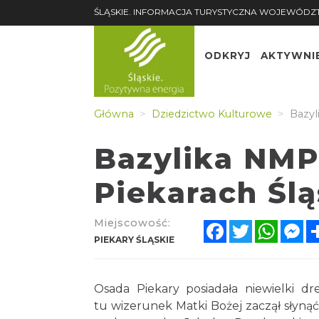
ŚLĄSKIE. INFORMACJA TURYSTYCZNA WOJEWÓDZ
ODKRYJ
AKTYWNI
Główna
Dziedzictwo Kulturowe
Bazyl
Bazylika NMP 
Piekarach Ślą
Miejscowość:
Facebook
Twitter
Whats
Me
PIEKARY ŚLĄSKIE
Osada Piekary posiadała niewielki d
tu wizerunek Matki Bożej zaczął słyną