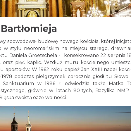
 Bartłomieja
y spowodował budowę nowego kościoła, której inicja
ono w stylu neoromańskim na miejscu starego, drewni
ektu Daniela Groetschela - i konsekrowano 22 sierpnia 18
ac oraz pięć kaplic. Wzdłuż muru kościelnego umiesz
 apostołów. W 1962 roku papież Jan XXIII nadał kości
65-1978 podczas pielgrzymek corocznie głosił tu Słowo
a. Sanktuarium w 1986 r. odwiedziła także Matka T
tycznego, głównie w latach 80-tych, Bazylika NMP 
Śląska swoistą oazę wolności.