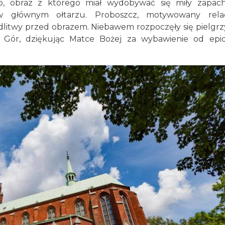
o, obraz z którego miał wydobywać się miły zapac
w głównym ołtarzu. Proboszcz, motywowany relac
litwy przed obrazem. Niebawem rozpoczęły się pielgrz
 Gór, dziękując Matce Bożej za wybawienie od epid