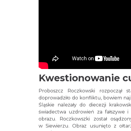
Kwestionowanie 
Proboszcz Roczkowski rozpoczął st
doprowadziło do konfliktu, bowiem najb
Śląskie należały do diecezji krakow
świadectwa uzdrowień za fałszywe i
obrazu. Roczkowszki został osądzo
w Siewierzu. Obraz usunięto z ołt