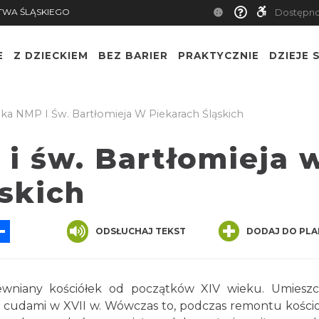
TWA ŚLĄSKIEGO
Dostępn
E
Z DZIECKIEM
BEZ BARIER
PRAKTYCZNIE
DZIEJE S
ika NMP I Św. Bartłomieja W Piekarach Śląskich
i św. Bartłomieja 
skich
App
ssenger
Share
ODSŁUCHAJ TEKST
DODAJ DO PLA
rewniany kościółek od początków XIV wieku. Umiesz
ć cudami w XVII w. Wówczas to, podczas remontu kościo