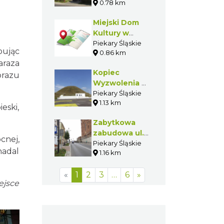
0.78 km
Miejski Dom
Kultury w
Piekarach
Piekary Śląskie
bując
0.86 km
Śląskich
araza
Kopiec
brazu
Wyzwolenia w
Piekarach
Piekary Śląskie
1.13 km
Śląskich
eski,
Zabytkowa
zabudowa ul.
cnej,
Bytomskiej w
Piekary Śląskie
nadal
1.16 km
Piekarach
Śląskich
«
1
2
3
…
6
»
ejsce