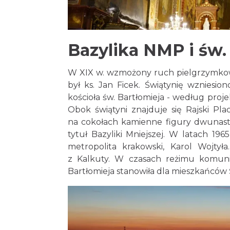
Bazylika NMP i św.
W XIX w. wzmożony ruch pielgrzymkow
był ks. Jan Ficek. Świątynię wzniesi
kościoła św. Bartłomieja - według proj
Obok świątyni znajduje się Rajski Pl
na cokołach kamienne figury dwunastu
tytuł Bazyliki Mniejszej. W latach 19
metropolita krakowski, Karol Wojtył
z Kalkuty. W czasach reżimu komunis
Bartłomieja stanowiła dla mieszkańców 