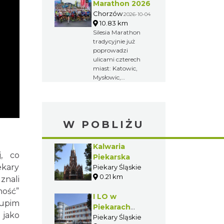
Kamili
Marathon 2026
Skolimowskiej.
Chorzów
2026-10-04
Zawody
10.83 km
poświęcone są
Silesia Marathon
pamięci zmarłej w
tradycyjnie już
lutym 2009 roku
poprowadzi
Kamili
ulicami czterech
Skolimowskiej –
miast: Katowic,
mistrzyni
Mysłowic,
olimpijskiej w
Siemianowic
rzucie młotem z
Śląskich i
2000 roku.
Chorzowa. Jest to
największa
W POBLIŻU
impreza biegowa
na Śląsku i jeden z
największych
Kalwaria
maratonów w
j, co
Piekarska
Polsce.
ekary
Piekary Śląskie
0.21 km
znali
ność”
I LO w
kupim
Piekarach
 jako
Śląskich
Piekary Śląskie