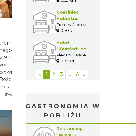
Gościniec
Hubertus
Piekary Śląskie
0.70 km
Hotel
torem
"Komfort Inn"
anego
- Dwór w
Piekary Śląskie
49 r.
0.72 km
Piekarach
czono
Śląskich
ołowi
«
1
2
3
…
6
»
 Boże
eresa
i św.
GASTRONOMIA W
POBLIŻU
Restauracja
"Wiwa" -