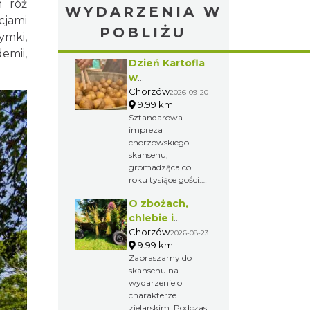
h róż
WYDARZENIA W
jami
POBLIŻU
ymki,
emii,
Dzień Kartofla
w
chorzowskim
Chorzów
2026-09-20
9.99 km
skansenie
Sztandarowa
impreza
chorzowskiego
skansenu,
gromadząca co
roku tysiące gości.
Przybliżenie
O zbożach,
dawnych
obrzędów i
chlebie i
zwyczajów na
ziołach
Chorzów
2026-08-23
Górnym Śląsku.
9.99 km
Zapraszamy do
skansenu na
wydarzenie o
charakterze
zielarskim. Podczas