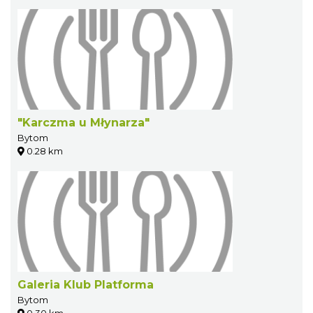
"Karczma u Młynarza"
Bytom
0.28 km
Galeria Klub Platforma
Bytom
0.30 km