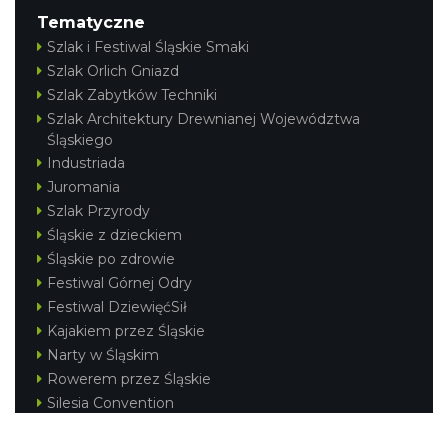
Tematyczne
Szlak i Festiwal Śląskie Smaki
Szlak Orlich Gniazd
Szlak Zabytków Techniki
Szlak Architektury Drewnianej Województwa
Śląskiego
Industriada
Juromania
Szlak Przyrody
Śląskie z dzieckiem
Śląskie po zdrowie
Festiwal Górnej Odry
Festiwal DziewięćSił
Kajakiem przez Śląskie
Narty w Śląskim
Rowerem przez Śląskie
Silesia Convention
Regionalne