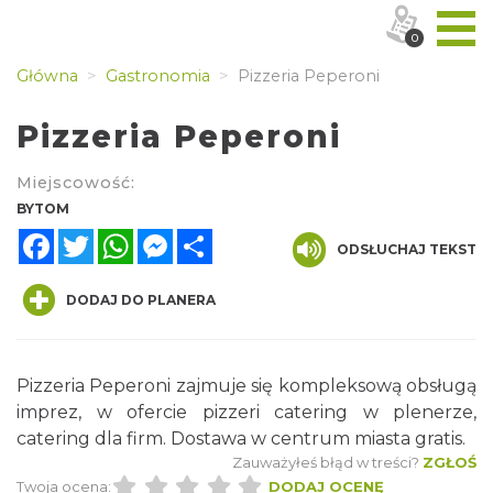
0
Główna
Gastronomia
Pizzeria Peperoni
Pizzeria Peperoni
Miejscowość:
BYTOM
Facebook
Twitter
WhatsApp
Messenger
Share
ODSŁUCHAJ TEKST
DODAJ DO PLANERA
Pizzeria Peperoni zajmuje się kompleksową obsługą
imprez, w ofercie pizzeri catering w plenerze,
catering dla firm. Dostawa w centrum miasta gratis.
Zauważyłeś błąd w treści?
ZGŁOŚ
Twoja ocena:
DODAJ OCENĘ