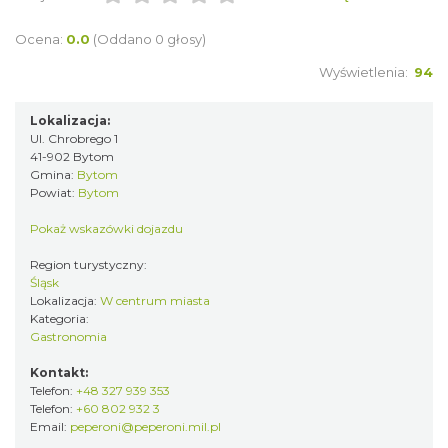
Ocena:
0.0
(Oddano 0 głosy)
Wyświetlenia:
94
Lokalizacja:
Ul. Chrobrego 1
41-902 Bytom
Gmina:
Bytom
Powiat:
Bytom
Pokaż wskazówki dojazdu
Region turystyczny:
Śląsk
Lokalizacja:
W centrum miasta
Kategoria:
Gastronomia
Kontakt:
Telefon:
+48 327 939 353
Telefon:
+60 802 932 3
Email:
peperoni@peperoni.mil.pl