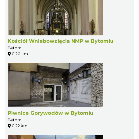
Kościół Wniebowzięcia NMP w Bytomiu
Bytom
0.20 km
Piwnice Gorywodów w Bytomiu
Bytom
0.22 km