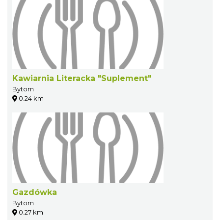
Kawiarnia Literacka "Suplement"
Bytom
0.24 km
Gazdówka
Bytom
0.27 km