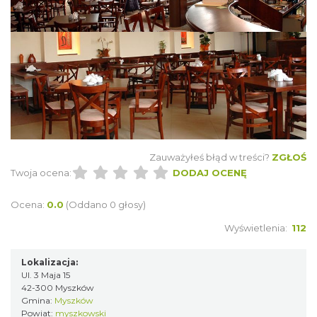
Zauważyłeś błąd w treści?
ZGŁOŚ
Twoja ocena:
DODAJ OCENĘ
Ocena:
0.0
(Oddano 0 głosy)
Wyświetlenia:
112
Lokalizacja:
Ul. 3 Maja 15
42-300 Myszków
Gmina:
Myszków
Powiat:
myszkowski