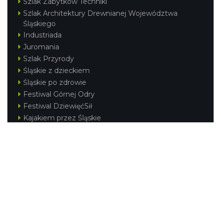
Szlak Zabytków Techniki
Szlak Architektury Drewnianej Województwa
Śląskiego
Industriada
Juromania
Szlak Przyrody
Śląskie z dzieckiem
Śląskie po zdrowie
Festiwal Górnej Odry
Festiwal DziewięćSił
Kajakiem przez Śląskie
Narty w Śląskim
Rowerem przez Śląskie
Silesia Convention
Regionalne
Beskidy
Śląsk Cieszyński
Jura Krakowsko-Częstochowska
Kraina Górnej Odry