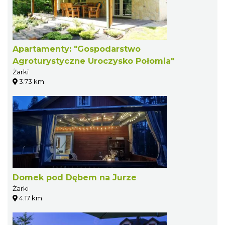
Apartamenty: "Gospodarstwo
Agroturystyczne Uroczysko Połomia"
Żarki
3.73 km
Domek pod Dębem na Jurze
Żarki
4.17 km