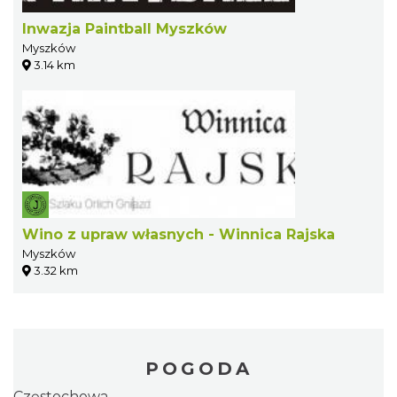
Inwazja Paintball Myszków
Myszków
3.14 km
Wino z upraw własnych - Winnica Rajska
Myszków
3.32 km
POGODA
Częstochowa