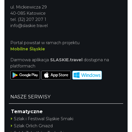
ul. Mickiewicza 29
40-085 Katowice
tel. (32) 207 207 1
info@slaskie.travel
Portal powstał w ramach projektu
Mobilne Śląskie
Darmowa aplikacja
SLASKIE.travel
dostępna na
platformach
NASZE SERWISY
Tematyczne
Szlak i Festiwal Śląskie Smaki
Szlak Orlich Gniazd