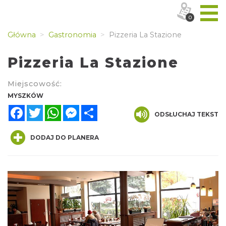
0
Główna
Gastronomia
Pizzeria La Stazione
Pizzeria La Stazione
Miejscowość:
MYSZKÓW
Facebook
Twitter
WhatsApp
Messenger
Share
ODSŁUCHAJ TEKST
DODAJ DO PLANERA