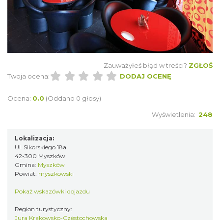
Zauważyłeś błąd w treści?
ZGŁOŚ
Twoja ocena:
DODAJ OCENĘ
Ocena:
0.0
(Oddano 0 głosy)
Wyświetlenia:
248
Lokalizacja:
Ul. Sikorskiego 18a
42-300 Myszków
Gmina:
Myszków
Powiat:
myszkowski
Pokaż wskazówki dojazdu
Region turystyczny:
Jura Krakowsko-Częstochowska