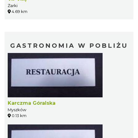
Żarki
4.69 km
GASTRONOMIA W POBLIŻU
Karczma Góralska
Myszków
0.13 km