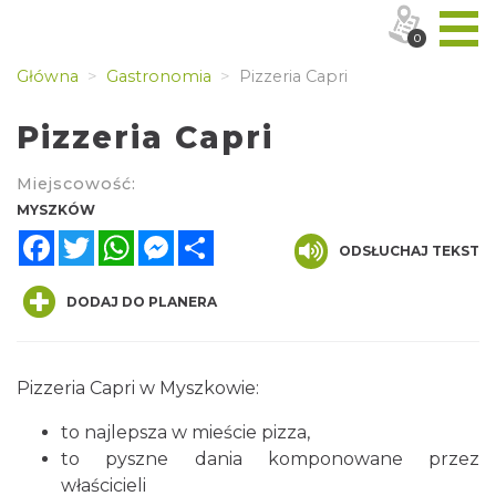
0
Główna
Gastronomia
Pizzeria Capri
Pizzeria Capri
Miejscowość:
MYSZKÓW
Facebook
Twitter
WhatsApp
Messenger
Share
ODSŁUCHAJ TEKST
DODAJ DO PLANERA
Pizzeria Capri w Myszkowie:
to najlepsza w mieście pizza,
to pyszne dania komponowane przez
właścicieli