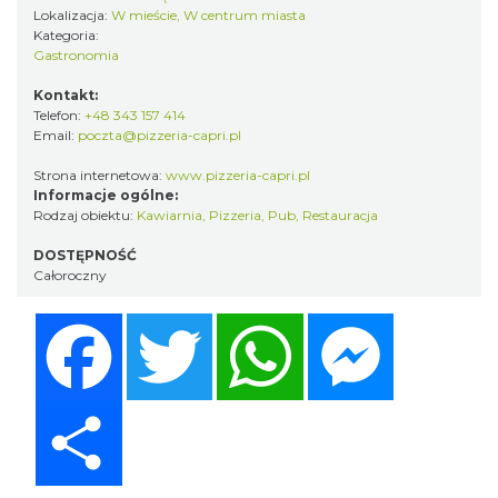
Lokalizacja:
W mieście, W centrum miasta
Kategoria:
Gastronomia
Kontakt:
Telefon:
+48 343 157 414
Email:
poczta@pizzeria-capri.pl
Strona internetowa:
www.pizzeria-capri.pl
Informacje ogólne:
Rodzaj obiektu:
Kawiarnia
,
Pizzeria
,
Pub
,
Restauracja
DOSTĘPNOŚĆ
Całoroczny
Facebook
Twitter
WhatsApp
Messenger
Share