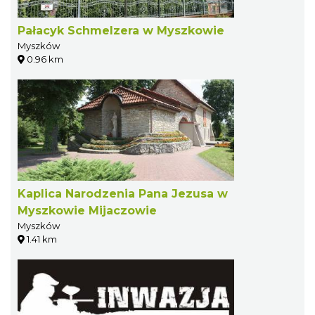
Pałacyk Schmelzera w Myszkowie
Myszków
0.96 km
Kaplica Narodzenia Pana Jezusa w
Myszkowie Mijaczowie
Myszków
1.41 km