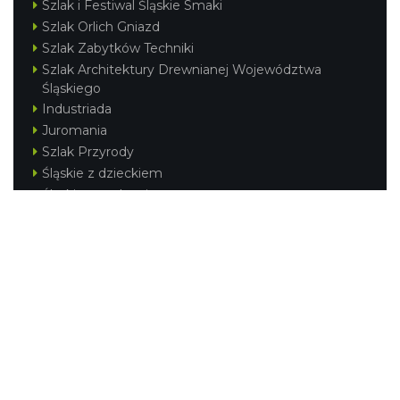
Szlak i Festiwal Śląskie Smaki
Szlak Orlich Gniazd
Szlak Zabytków Techniki
Szlak Architektury Drewnianej Województwa
Śląskiego
Industriada
Juromania
Szlak Przyrody
Śląskie z dzieckiem
Śląskie po zdrowie
Festiwal Górnej Odry
Festiwal DziewięćSił
Kajakiem przez Śląskie
Narty w Śląskim
Rowerem przez Śląskie
Silesia Convention
Regionalne
Beskidy
Śląsk Cieszyński