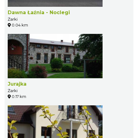
Dawna Łaźnia - Noclegi
Żarki
0.04 km
Jurajka
Żarki
0.17 km