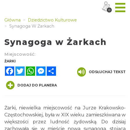
0
Główna
Dziedzictwo Kulturowe
Synagoga W Żarkach
Synagoga w Żarkach
Miejscowość:
ŻARKI
Facebook
Twitter
WhatsApp
Messenger
Share
ODSŁUCHAJ TEKST
DODAJ DO PLANERA
Żarki, niewielka miejscowość na Jurze Krakowsko-
Częstochowskiej, była w XIX wieku zamieszkiwana w
większości przez ludność żydowską. Do dzisiaj
zachowała się w mieście nowa synagoga, stojąca