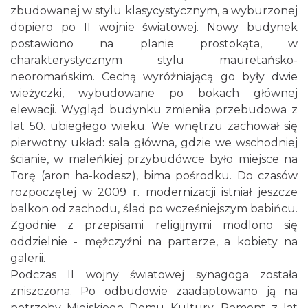
zbudowanej w stylu klasycystycznym, a wyburzonej
dopiero po II wojnie światowej. Nowy budynek
postawiono na planie prostokąta, w
charakterystycznym stylu mauretańsko-
neoromańskim. Cechą wyróżniającą go były dwie
wieżyczki, wybudowane po bokach głównej
elewacji. Wygląd budynku zmieniła przebudowa z
lat 50. ubiegłego wieku. We wnętrzu zachował się
pierwotny układ: sala główna, gdzie we wschodniej
ścianie, w maleńkiej przybudówce było miejsce na
Torę (aron ha-kodesz), bima pośrodku. Do czasów
rozpoczętej w 2009 r. modernizacji istniał jeszcze
balkon od zachodu, ślad po wcześniejszym babińcu.
Zgodnie z przepisami religijnymi modlono się
oddzielnie - mężczyźni na parterze, a kobiety na
galerii.
Podczas II wojny światowej synagoga została
zniszczona. Po odbudowie zaadaptowano ją na
potrzeby Miejskiego Domu Kultury. Remont z lat