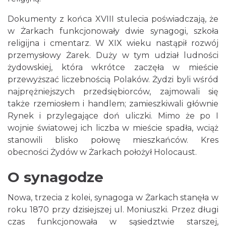
Dokumenty z końca XVIII stulecia poświadczają, że
w Żarkach funkcjonowały dwie synagogi, szkoła
religijna i cmentarz. W XIX wieku nastąpił rozwój
przemysłowy Żarek. Duży w tym udział ludności
żydowskiej, która wkrótce zaczęła w mieście
przewyższać liczebnością Polaków. Żydzi byli wśród
najprężniejszych przedsiębiorców, zajmowali się
także rzemiosłem i handlem; zamieszkiwali głównie
Rynek i przylegające doń uliczki. Mimo że po I
wojnie światowej ich liczba w mieście spadła, wciąż
stanowili blisko połowę mieszkańców. Kres
obecności Żydów w Żarkach położył Holocaust.
O synagodze
Nowa, trzecia z kolei, synagoga w Żarkach stanęła w
roku 1870 przy dzisiejszej ul. Moniuszki. Przez długi
czas funkcjonowała w sąsiedztwie starszej,