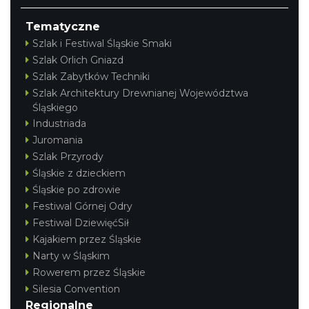
Tematyczne
Szlak i Festiwal Śląskie Smaki
Szlak Orlich Gniazd
Szlak Zabytków Techniki
Szlak Architektury Drewnianej Województwa
Śląskiego
Industriada
Juromania
Szlak Przyrody
Śląskie z dzieckiem
Śląskie po zdrowie
Festiwal Górnej Odry
Festiwal DziewięćSił
Kajakiem przez Śląskie
Narty w Śląskim
Rowerem przez Śląskie
Silesia Convention
Regionalne