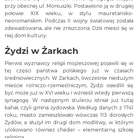
przy obecnej ul. Moniuszki. Postawiono ją w drugiej
połowie XIX wieku, w stylu mauretańsko-
neoromańskim. Podczas II wojny światowej została
zdewastowana, ale nie zniszczona. Dziś mieści się w
niej dom kultury.
Żydzi w Żarkach
Pierwsi wyznawcy religii mojżeszowej pojawili się w
tej części państwa polskiego już w czasach
średniowiecznych. W Żarkach, ówcześnie niedużym
mieście rolniczo-rzemieślniczym, Żydzi osiedlili się
być może już w XVI wieku i wznieśli wtedy pierwszą
synagogę. W następnym stuleciu istniał już tutaj
kahał, czyli gmina żydowska. Według danych z 1741
roku, miasto zamieszkiwało wówczas 113 dorosłych
Żydów, a służył im drugi dom modlitwy, w którym
ulokowano również cheder – elementarną szkołę
religijną.