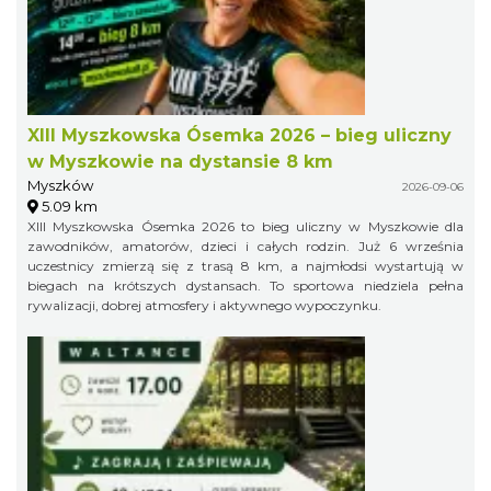
XIII Myszkowska Ósemka 2026 – bieg uliczny
w Myszkowie na dystansie 8 km
Myszków
2026-09-06
5.09 km
XIII Myszkowska Ósemka 2026 to bieg uliczny w Myszkowie dla
zawodników, amatorów, dzieci i całych rodzin. Już 6 września
uczestnicy zmierzą się z trasą 8 km, a najmłodsi wystartują w
biegach na krótszych dystansach. To sportowa niedziela pełna
rywalizacji, dobrej atmosfery i aktywnego wypoczynku.