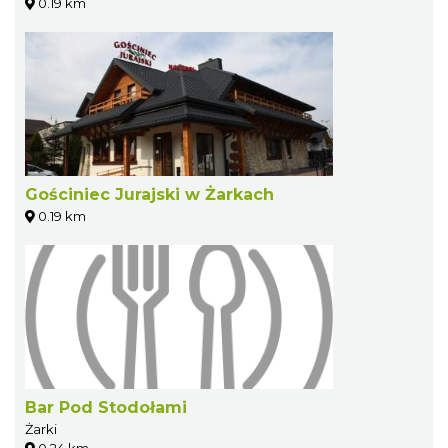
0.19 km
Gościniec Jurajski w Żarkach
0.19 km
Bar Pod Stodołami
Żarki
0.24 km