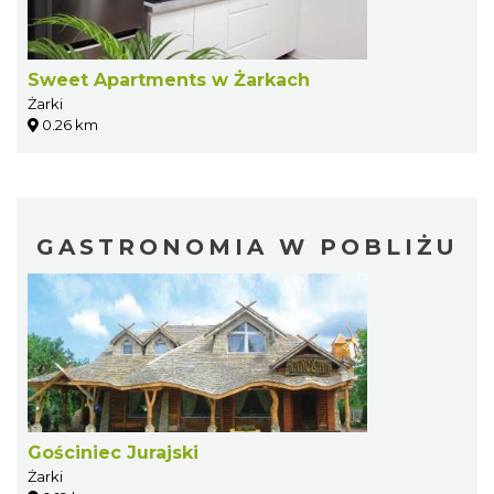
Sweet Apartments w Żarkach
Żarki
0.26 km
GASTRONOMIA W POBLIŻU
Gościniec Jurajski
Żarki