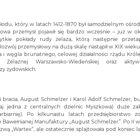
łodu, który w latach 1412-1870 był samodzielnym ośro
owa przemysł pojawił się bardzo wcześnie – już w ok
ytkie pokłady rudy żelaza, którą następnie przeta
ozwój przemysłowy na dużą skalę nastąpił w XIX wieku,
 i węgla brunatnego, celowej działalności rządu Król
i Żelaznej Warszawsko-Wiedeńskiej oraz aktywn
zy żydowskich.
 bracia, August Schmelzer i Karol Adolf Schmelzer, b
iaj jedna z centralnych dzielnic Myszkowa) duże za
rbiarnię). Po kilkunastu latach przedsiębiorstwo zo
 Bawełnianej Manufaktury „August Schmelzer”. Po II w
wą „Wartex”, ale ostatecznie splajtowała pod koniec la