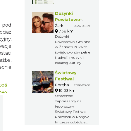
dobrej atmosfery i
aktywnego
Dożynki
wypoczynku.
Powiatowo-
e pod
Gminne w
Żarki
2026-08-29
7.38 km
ociaż
Żarkach 2026
Dożynki
yjny,
Powiatowo-Gminne
wacje
w Żarkach 2026 to
święto plonów pełne
staci
tradycji, muzyki i
eźba,
lokalnej kultury.
ecnie
Obrzędy
Światowy
dożynkowe, wieńce,
występy
Festiwal
artystyczne, kabaret
Prażonek w
Poręba
ŁOŚ
2026-09-05
oraz koncerty B-
10.03 km
Porębie
345
QLL i ŁZY Adam
Serdecznie
Konkol tworzą
zapraszamy na
wyjątkowe
tegoroczny
wydarzenie w sercu
Światowy Festiwal
Powiatu
Prażonek w Porębie.
Myszkowskiego.
Impreza odbędzie
się 5 września