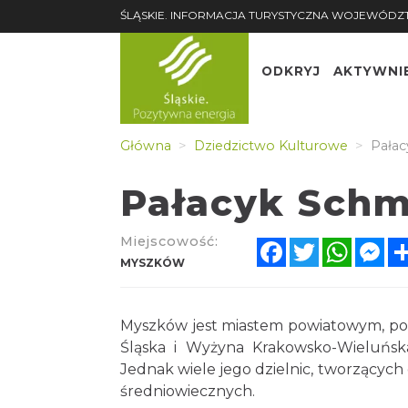
ŚLĄSKIE. INFORMACJA TURYSTYCZNA WOJEWÓDZ
ODKRYJ
AKTYWNI
Główna
Dziedzictwo Kulturowe
Pałac
Pałacyk Schm
Miejscowość:
Facebook
Twitter
Whats
Me
MYSZKÓW
Myszków jest miastem powiatowym, poło
Śląska i Wyżyna Krakowsko-Wieluńsk
Jednak wiele jego dzielnic, tworzących d
średniowiecznych.