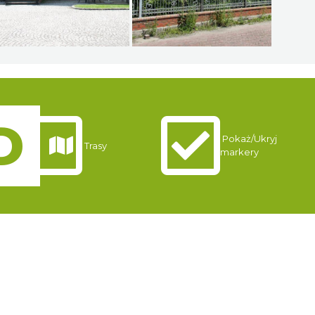
Pokaż/Ukryj
Trasy
markery