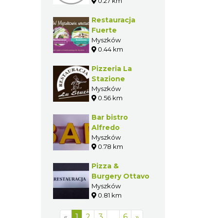
0.27 km
Restauracja
Fuerte
Myszków
0.44 km
Pizzeria La
Stazione
Myszków
0.56 km
Bar bistro
Alfredo
Myszków
0.78 km
Pizza &
Burgery Ottavo
Myszków
0.81 km
«
1
2
3
…
6
»