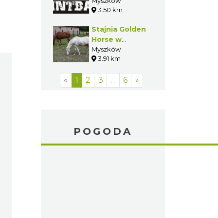
Myszków
Myszków
3.50 km
Stajnia Golden
Horse w
Myszkowie
Myszków
3.91 km
«
1
2
3
…
6
»
POGODA