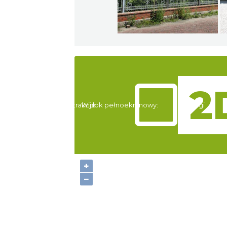
Atrakcje
Widok pełnoekranowy:
Noclegi
+
−