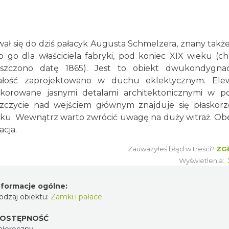
wał się do dziś pałacyk Augusta Schmelzera, znany takż
o dla właściciela fabryki, pod koniec XIX wieku (ch
zczono datę 1865). Jest to obiekt dwukondygnac
Całość zaprojektowano w duchu eklektycznym. Ele
korowane jasnymi detalami architektonicznymi w po
czycie nad wejściem głównym znajduje się płaskorz
tku. Wewnątrz warto zwrócić uwagę na duży witraż. Ob
acja.
Zauważyłeś błąd w treści?
ZG
Wyświetlenia:
nformacje ogólne:
odzaj obiektu:
Zamki i pałace
OSTĘPNOŚĆ
ałoroczny