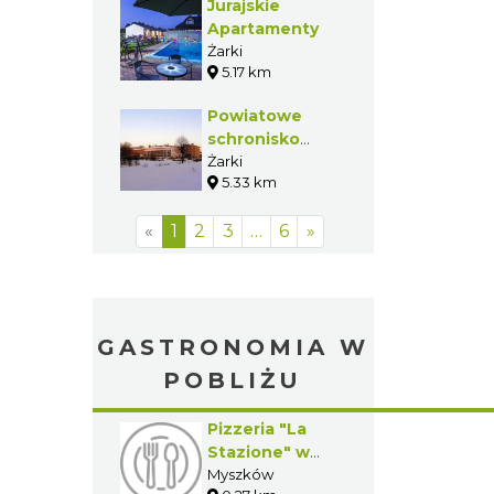
Jurajskie
Apartamenty
Żarki
5.17 km
Powiatowe
schronisko
młodzieżowe
Żarki
5.33 km
(czynne VII-VIII)
«
1
2
3
…
6
»
GASTRONOMIA W
POBLIŻU
Pizzeria "La
Stazione" w
Myszkowie
Myszków