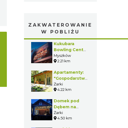
ZAKWATEROWANIE
W POBLIŻU
Kukubara
Bowling Center
& Hotel
Myszków
2.21 km
Apartamenty:
"Gospodarstwo
Agroturystyczne
Żarki
4.22 km
Uroczysko
Połomia"
Domek pod
Dębem na
Jurze
Żarki
4.50 km