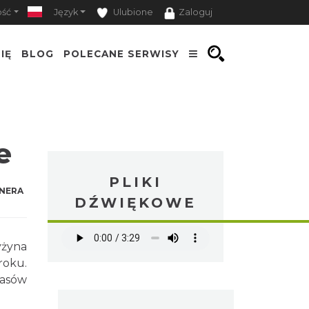
ość
Język
Ulubione
Zaloguj
IĘ
BLOG
POLECANE SERWISY
e
PLIKI
NERA
DŹWIĘKOWE
yżyna
roku.
zasów