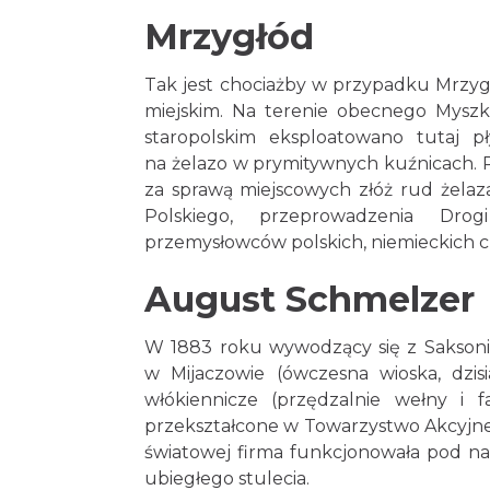
Mrzygłód
Tak jest chociażby w przypadku Mrzyg
miejskim. Na terenie obecnego Myszk
staropolskim eksploatowano tutaj pł
na żelazo w prymitywnych kuźnicach. R
za sprawą miejscowych złóż rud żelaza
Polskiego, przeprowadzenia Drog
przemysłowców polskich, niemieckich c
August Schmelzer
W 1883 roku wywodzący się z Saksonii
w Mijaczowie (ówczesna wioska, dzis
włókiennicze (przędzalnie wełny i fa
przekształcone w Towarzystwo Akcyjne
światowej firma funkcjonowała pod naz
ubiegłego stulecia.