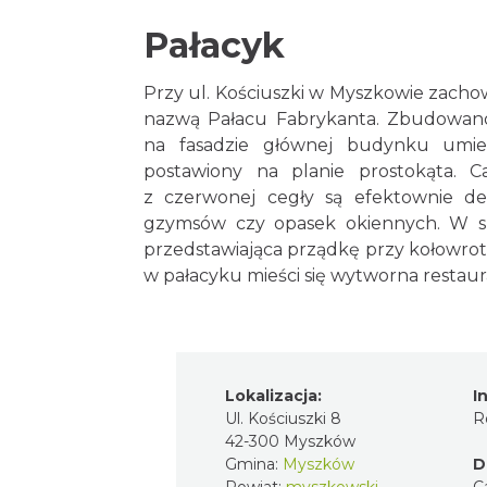
Pałacyk
Przy ul. Kościuszki w Myszkowie zacho
nazwą Pałacu Fabrykanta. Zbudowano g
na fasadzie głównej budynku umies
postawiony na planie prostokąta. 
z czerwonej cegły są efektownie de
gzymsów czy opasek okiennych. W sz
przedstawiająca prządkę przy kołowro
w pałacyku mieści się wytworna restaur
Lokalizacja:
I
Ul. Kościuszki 8
R
42-300 Myszków
Gmina:
Myszków
D
Powiat:
myszkowski
C