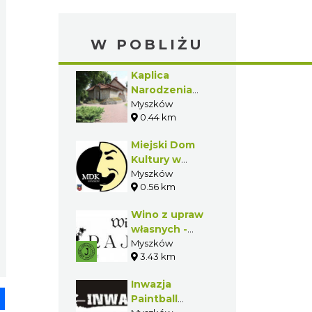
2026r.
W POBLIŻU
Kaplica
Narodzenia
Pana Jezusa w
Myszków
0.44 km
Myszkowie
Mijaczowie
Miejski Dom
Kultury w
Myszkowie
Myszków
0.56 km
Wino z upraw
własnych -
Winnica Rajska
Myszków
3.43 km
Inwazja
pp
senger
Share
Paintball