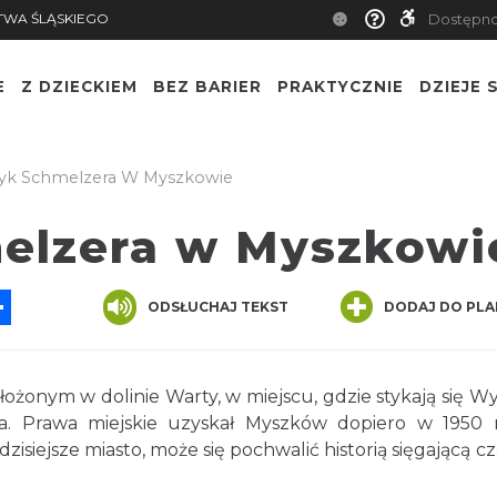
TWA ŚLĄSKIEGO
Dostępn
E
Z DZIECKIEM
BEZ BARIER
PRAKTYCZNIE
DZIEJE S
yk Schmelzera W Myszkowie
elzera w Myszkowi
App
ssenger
Share
ODSŁUCHAJ TEKST
DODAJ DO PLA
żonym w dolinie Warty, w miejscu, gdzie stykają się W
a. Prawa miejskie uzyskał Myszków dopiero w 1950 
zisiejsze miasto, może się pochwalić historią sięgającą c