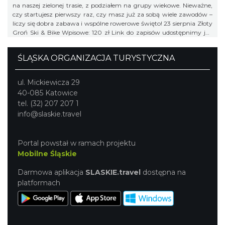
na naszej zielonej trasie, z podziałem na grupy wiekowe. Nieważne,
czy startujesz pierwszy raz, czy masz już za sobą wiele zawodów –
liczy się dobra zabawa i wspólne rowerowe święto! 23 sierpnia Złoty
Groń Ski & Bike Wpisowe: 120 zł Link do zapisów udostępnimy już
niebawem, więc obserwujcie profil organizatora, żeby niczego nie
przegapić!
ŚLĄSKA ORGANIZACJA TURYSTYCZNA
ul. Mickiewicza 29
40-085 Katowice
tel. (32) 207 207 1
info@slaskie.travel
Portal powstał w ramach projektu
Mobilne Śląskie
Darmowa aplikacja
SLASKIE.travel
dostępna na
platformach