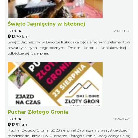
Święto Jagnięciny w Istebnej
Istebna
2026-08-15
12.70 km
Święto Jagnięciny w Dworze Kukuczka będzie jednym z elementów
towarzyszących tegorocznym Dniom Koronki Koniakowskiej i
odbędzie się 15 sierpnia.
Puchar Złotego Gronia
Istebna
2026-08-23
12.91 km
Puchar Złotego Gronia już 23 sierpnia! Zapraszamy wszystkie dzieci i
młodzież do udziału w Pucharze Złotego Gronia, który odbędzie się