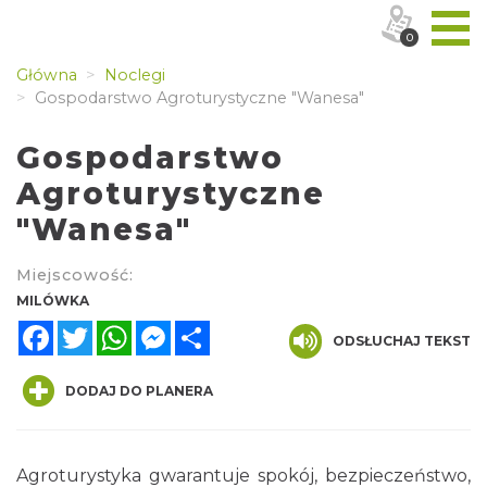
0
Główna
Noclegi
Gospodarstwo Agroturystyczne "Wanesa"
Gospodarstwo
Agroturystyczne
"Wanesa"
Miejscowość:
MILÓWKA
Facebook
Twitter
WhatsApp
Messenger
Share
ODSŁUCHAJ TEKST
DODAJ DO PLANERA
Agroturystyka gwarantuje spokój, bezpieczeństwo,