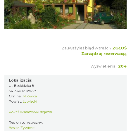
Zauważyłeś błąd w treści?
ZGŁOŚ
Zarządzaj rezerwacją
Wyświetlenia:
204
Lokalizacja:
Ul. Beskidzka 8
34-360 Milówka
Gmina:
Milówka
Powiat:
żywiecki
Pokaż wskazówki dojazdu
Region turystyczny:
Beskid Żywiecki