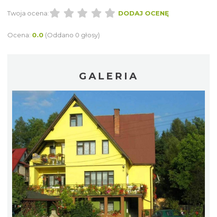
Twoja ocena:
DODAJ OCENĘ
Ocena:
0.0
(Oddano 0 głosy)
GALERIA