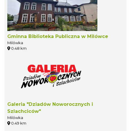
Gminna Biblioteka Publiczna w Milówce
Milówka
0.48 km
Galeria "Dziadów Noworocznych i
Szlachciców"
Milówka
0.49 km