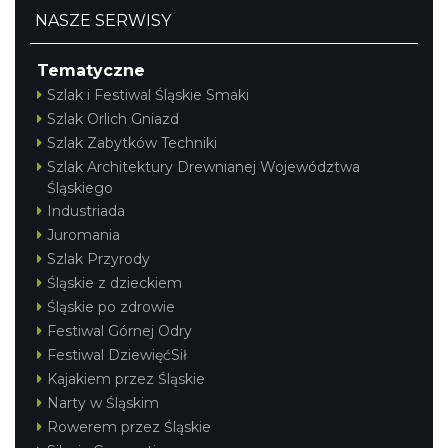
NASZE SERWISY
Tematyczne
Szlak i Festiwal Śląskie Smaki
Szlak Orlich Gniazd
Szlak Zabytków Techniki
Szlak Architektury Drewnianej Województwa
Śląskiego
Industriada
Juromania
Szlak Przyrody
Śląskie z dzieckiem
Śląskie po zdrowie
Festiwal Górnej Odry
Festiwal DziewięćSił
Kajakiem przez Śląskie
Narty w Śląskim
Rowerem przez Śląskie