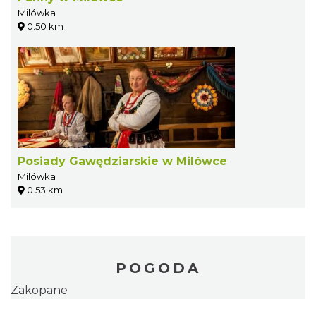
Milówka
0.50 km
Posiady Gawędziarskie w Milówce
Milówka
0.53 km
POGODA
Zakopane