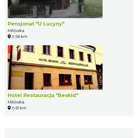
Pensjonat "U Lucyny"
Milówka
0.56 km
Hotel Restauracja "Beskid"
Milówka
0.61 km