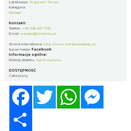
Lokalizacja:
W górach, Na wsi
Kategoria:
Noclegi
Kontakt:
Telefon:
+48 338 637 798
Email:
wanesa@milowka.pl
Strona internetowa:
http://www.wanesa.beskidy.pl
Social media:
Facebook
Informacje ogólne:
Rodzaj obiektu:
Agroturystyka
DOSTĘPNOŚĆ
Całoroczny
Facebook
Twitter
WhatsApp
Messenger
Share