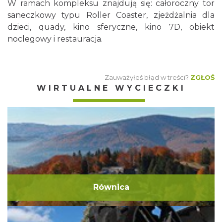
W ramach kompleksu znajdują się: całoroczny tor
saneczkowy typu Roller Coaster, zjeżdżalnia dla
dzieci, quady, kino sferyczne, kino 7D, obiekt
noclegowy i restauracja.
Zauważyłeś błąd w treści?
ZGŁOŚ
WIRTUALNE WYCIECZKI
Równica