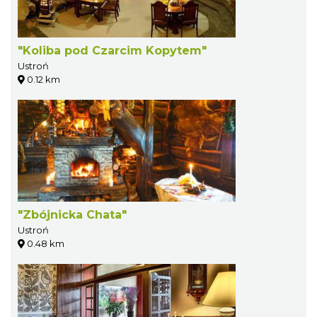
"Koliba pod Czarcim Kopytem"
Ustroń
0.12 km
"Zbójnicka Chata"
Ustroń
0.48 km