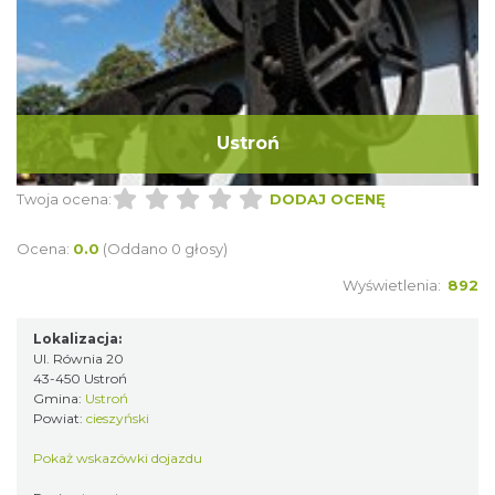
Ustroń
Twoja ocena:
DODAJ OCENĘ
Ocena:
0.0
(Oddano 0 głosy)
Wyświetlenia:
892
Lokalizacja:
Ul. Równia 20
43-450 Ustroń
Gmina:
Ustroń
Powiat:
cieszyński
Pokaż wskazówki dojazdu