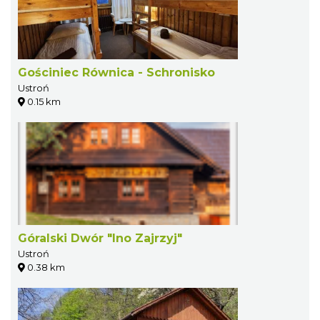
Gościniec Równica - Schronisko
Ustroń
0.15 km
Góralski Dwór "Ino Zajrzyj"
Ustroń
0.38 km