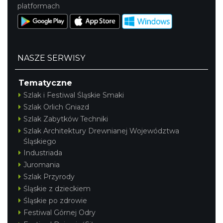
platformach
NASZE SERWISY
Tematyczne
Szlak i Festiwal Śląskie Smaki
Szlak Orlich Gniazd
Szlak Zabytków Techniki
Szlak Architektury Drewnianej Województwa
Śląskiego
Industriada
Juromania
Szlak Przyrody
Śląskie z dzieckiem
Śląskie po zdrowie
Festiwal Górnej Odry