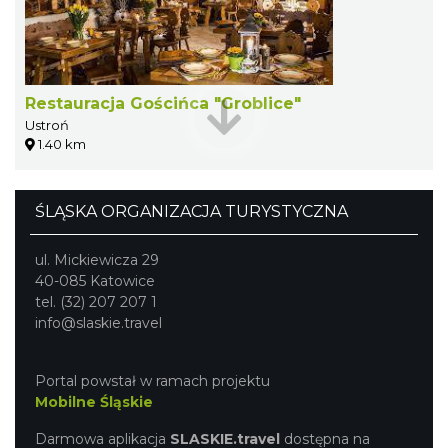
Restauracja Gościńca "Groblice"
Ustroń
1.40 km
ŚLĄSKA ORGANIZACJA TURYSTYCZNA
ul. Mickiewicza 29
40-085 Katowice
tel. (32) 207 207 1
info@slaskie.travel
Portal powstał w ramach projektu
Mobilne Śląskie
Darmowa aplikacja
SLASKIE.travel
dostępna na