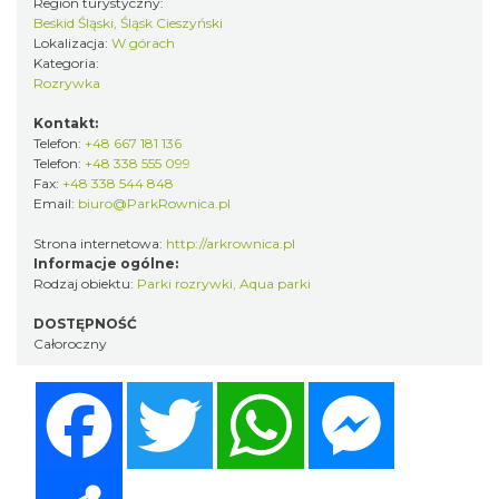
Region turystyczny:
Beskid Śląski, Śląsk Cieszyński
Lokalizacja:
W górach
Kategoria:
Rozrywka
Kontakt:
Telefon:
+48 667 181 136
Telefon:
+48 338 555 099
Fax:
+48 338 544 848
Email:
biuro@ParkRownica.pl
Strona internetowa:
http://arkrownica.pl
Informacje ogólne:
Rodzaj obiektu:
Parki rozrywki, Aqua parki
DOSTĘPNOŚĆ
Całoroczny
Facebook
Twitter
WhatsApp
Messenger
Share