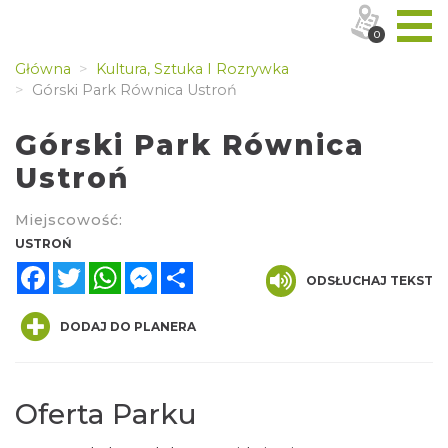
0
Główna
Kultura, Sztuka I Rozrywka
Górski Park Równica Ustroń
Górski Park Równica
Ustroń
Miejscowość:
USTROŃ
Facebook
Twitter
WhatsApp
Messenger
Share
ODSŁUCHAJ TEKST
DODAJ DO PLANERA
Oferta Parku