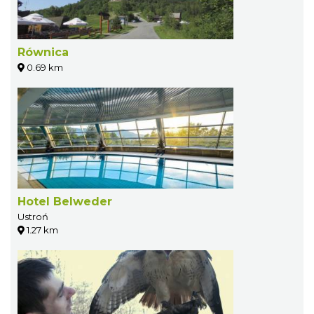
Równica
0.69 km
Hotel Belweder
Ustroń
1.27 km