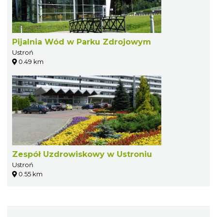
Pijalnia Wód w Parku Zdrojowym
Ustroń
0.49 km
Zespół Uzdrowiskowy w Ustroniu
Ustroń
0.55 km