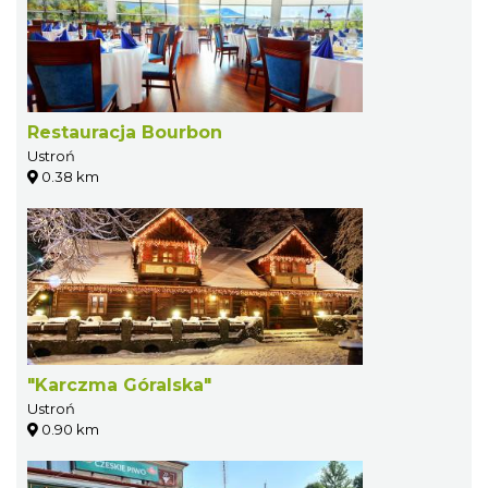
Restauracja Bourbon
Ustroń
0.38 km
"Karczma Góralska"
Ustroń
0.90 km