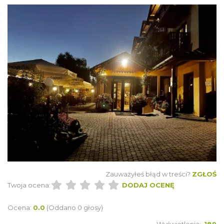
Zauważyłeś błąd w treści?
ZGŁOŚ
Twoja ocena:
DODAJ OCENĘ
Ocena:
0.0
(Oddano 0 głosy)
Wyświetlenia:
189