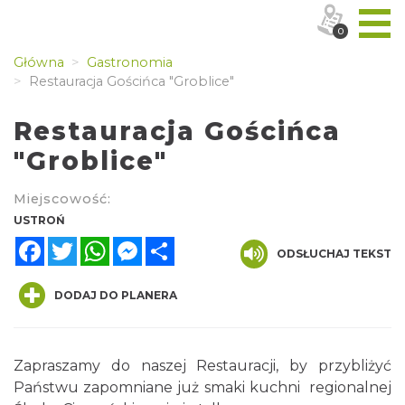
0
Główna
Gastronomia
Restauracja Gościńca "Groblice"
Restauracja Gościńca
"Groblice"
Miejscowość:
USTROŃ
Facebook
Twitter
WhatsApp
Messenger
Share
ODSŁUCHAJ TEKST
DODAJ DO PLANERA
Zapraszamy do naszej Restauracji, by przybliżyć
Państwu zapomniane już smaki kuchni regionalnej