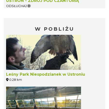
USTROŃ - ZDRÓJ POD CZANTORIĄ
ODSŁUCHAJ
W POBLIŻU
Leśny Park Niespodzianek w Ustroniu
0.28 km