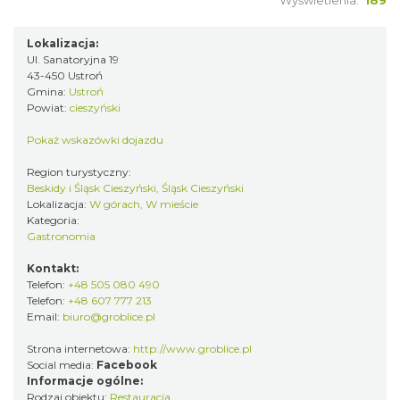
Lokalizacja:
Ul. Sanatoryjna 19
43-450 Ustroń
Gmina:
Ustroń
Powiat:
cieszyński
Pokaż wskazówki dojazdu
Region turystyczny:
Beskidy i Śląsk Cieszyński, Śląsk Cieszyński
Lokalizacja:
W górach, W mieście
Kategoria:
Gastronomia
Kontakt:
Telefon:
+48 505 080 490
Telefon:
+48 607 777 213
Email:
biuro@groblice.pl
Strona internetowa:
http://www.groblice.pl
Social media:
Facebook
Informacje ogólne:
Rodzaj obiektu:
Restauracja