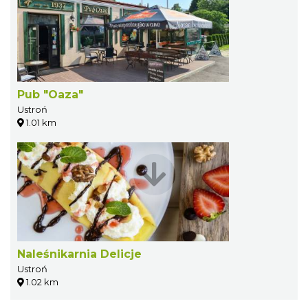
Pub "Oaza"
Ustroń
1.01 km
Naleśnikarnia Delicje
Ustroń
1.02 km