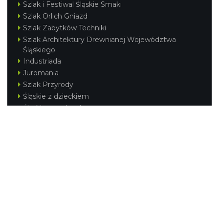
Szlak i Festiwal Śląskie Smaki
Szlak Orlich Gniazd
Szlak Zabytków Techniki
Szlak Architektury Drewnianej Województwa
Śląskiego
Industriada
Juromania
Szlak Przyrody
Śląskie z dzieckiem
Śląskie po zdrowie
Festiwal Górnej Odry
Festiwal DziewięćSił
Kajakiem przez Śląskie
Narty w Śląskim
Rowerem przez Śląskie
Silesia Convention
Regionalne
Beskidy
Śląsk Cieszyński