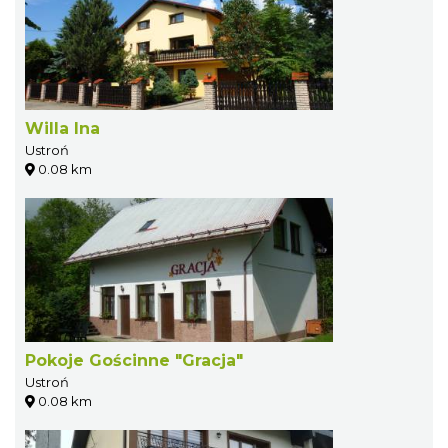
Willa Ina
Ustroń
0.08 km
Pokoje Gościnne "Gracja"
Ustroń
0.08 km