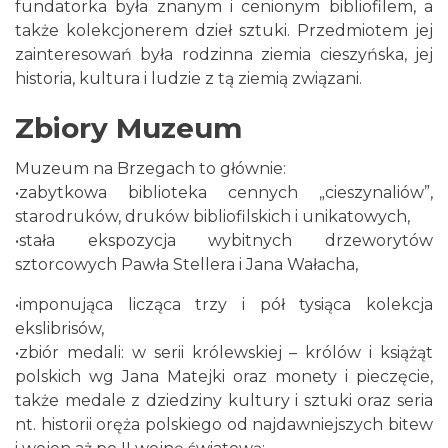
fundatorka była znanym i cenionym bibliofilem, a
także kolekcjonerem dzieł sztuki. Przedmiotem jej
zainteresowań była rodzinna ziemia cieszyńska, jej
historia, kultura i ludzie z tą ziemią związani.
Zbiory Muzeum
Muzeum na Brzegach to głównie:
•zabytkowa biblioteka cennych „cieszynaliów”,
starodruków, druków bibliofilskich i unikatowych,
•stała ekspozycja wybitnych drzeworytów
sztorcowych Pawła Stellera i Jana Wałacha,
•imponująca licząca trzy i pół tysiąca kolekcja
ekslibrisów,
•zbiór medali: w serii królewskiej – królów i książąt
polskich wg Jana Matejki oraz monety i pieczęcie,
także medale z dziedziny kultury i sztuki oraz seria
nt. historii oręża polskiego od najdawniejszych bitew