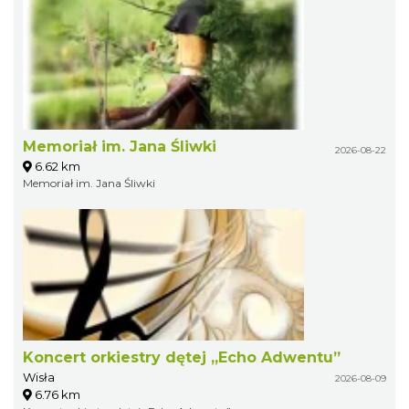
Memoriał im. Jana Śliwki
2026-08-22
6.62 km
Memoriał im. Jana Śliwki
Koncert orkiestry dętej „Echo Adwentu”
Wisła
2026-08-09
6.76 km