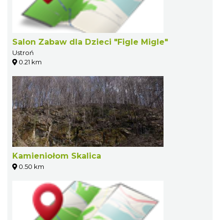
Salon Zabaw dla Dzieci "Figle Migle"
Ustroń
0.21 km
Kamieniołom Skalica
0.50 km