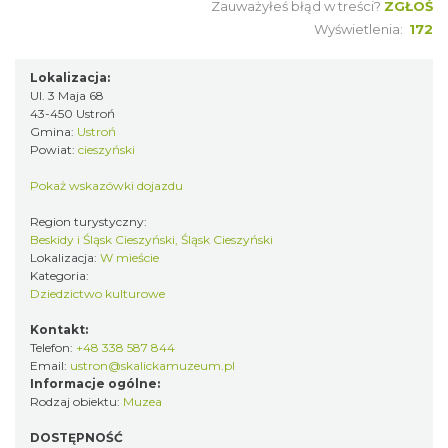
Zauważyłeś błąd w treści?
ZGŁOŚ
Wyświetlenia:
172
Lokalizacja:
Ul. 3 Maja 68
43-450 Ustroń
Gmina:
Ustroń
Powiat:
cieszyński
Pokaż wskazówki dojazdu
Region turystyczny:
Beskidy i Śląsk Cieszyński, Śląsk Cieszyński
Lokalizacja:
W mieście
Kategoria:
Dziedzictwo kulturowe
Kontakt:
Telefon:
+48 338 587 844
Email:
ustron@skalickamuzeum.pl
Informacje ogólne:
Rodzaj obiektu:
Muzea
DOSTĘPNOŚĆ