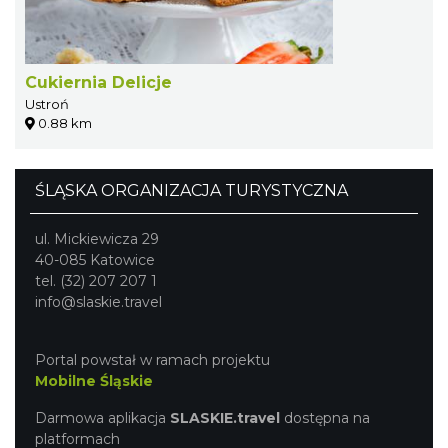
Cukiernia Delicje
Ustroń
0.88 km
ŚLĄSKA ORGANIZACJA TURYSTYCZNA
ul. Mickiewicza 29
40-085 Katowice
tel. (32) 207 207 1
info@slaskie.travel
Portal powstał w ramach projektu
Mobilne Śląskie
Darmowa aplikacja
SLASKIE.travel
dostępna na
platformach