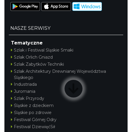
NASZE SERWISY
Tematyczne
Szlak i Festiwal Śląskie Smaki
Szlak Orlich Gniazd
Szlak Zabytków Techniki
Szlak Architektury Drewnianej Województwa
Śląskiego
Industriada
Juromania
Szlak Przyrody
Śląskie z dzieckiem
Śląskie po zdrowie
Festiwal Górnej Odry
Festiwal DziewięćSił