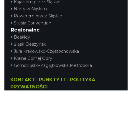
Kajakiem przez Śląskie
Narty w Śląskim
Rowerem przez Śląskie
Silesia Convention
Regionalne
Beskidy
Śląsk Cieszyński
Jura Krakowsko-Częstochowska
Kraina Górnej Odry
Górnośląsko-Zagłębiowska Metropolia
KONTAKT
|
PUNKTY IT
|
POLITYKA
PRYWATNOŚCI