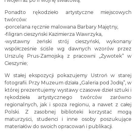
i wojen aż po II wojnę światową;
Ponadto rękodzieło artystyczne miejscowych
twórców:
•porcelana ręcznie malowana Barbary Majętny,
•filigran cieszyński Kazimierza Wawrzyka,
•wystawny żeński strój cieszyński, wykonany
współcześnie ściśle wg dawnych wzorów przez
Urszulę Prus-Zamojską z pracowni „Żywotek” w
Cieszynie;
W stałej ekspozycji pokazujemy Ustroń w starej
fotografii. Przy Muzeum działa „Galeria pod Jodłą”, w
której prezentujemy wystawy czasowe dzieł sztuki i
rękodzieła artystycznego twórców zarówno
regionalnych, jak i spoza regionu, a nawet z całej
Polski. Z zasobnej biblioteki korzystać mogą
maturzyści, studenci i inne osoby poszukujące
materiałów do swoich opracowań i publikacji.