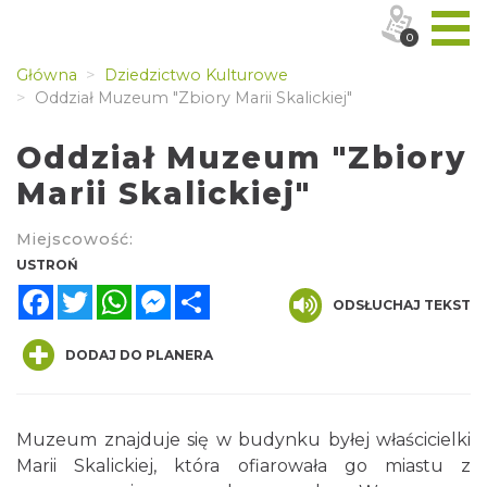
0
Główna
Dziedzictwo Kulturowe
Oddział Muzeum "Zbiory Marii Skalickiej"
Oddział Muzeum "Zbiory
Marii Skalickiej"
Miejscowość:
USTROŃ
Facebook
Twitter
WhatsApp
Messenger
Share
ODSŁUCHAJ TEKST
DODAJ DO PLANERA
Muzeum znajduje się w budynku byłej właścicielki
Marii Skalickiej, która ofiarowała go miastu z