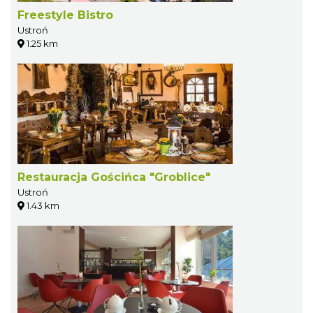
Freestyle Bistro
Ustroń
1.25 km
Restauracja Gościńca "Groblice"
Ustroń
1.43 km