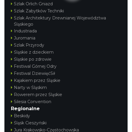
Szlak Orlich Gniazd
Szlak Zabytków Techniki
Szlak Architektury Drewnianej Województwa
Śląskiego
Industriada
Juromania
Szlak Przyrody
Śląskie z dzieckiem
Śląskie po zdrowie
Festiwal Górnej Odry
Festiwal DziewięćSił
Kajakiem przez Śląskie
Narty w Śląskim
Rowerem przez Śląskie
Silesia Convention
Regionalne
Beskidy
Śląsk Cieszyński
Jura Krakowsko-Częstochowska