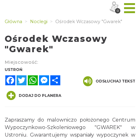
0
Główna
Noclegi
Ośrodek Wczasowy "Gwarek"
Ośrodek Wczasowy
"Gwarek"
Miejscowość:
USTROŃ
Facebook
Twitter
WhatsApp
Messenger
Share
ODSŁUCHAJ TEKST
DODAJ DO PLANERA
Zapraszamy do malowniczo położonego Centrum
Wypoczynkowo-Szkoleniowego "GWAREK" w
Ustroniu. Gwarantujemy wspaniały wypoczynek w