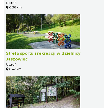
Ustroń
0.36 km
Strefa sportu i rekreacji w dzielnicy
Jaszowiec
Ustroń
0.42 km