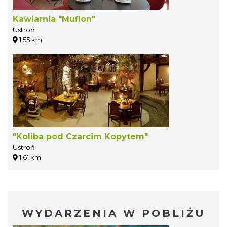
Kawiarnia "Muflon"
Ustroń
1.55 km
"Koliba pod Czarcim Kopytem"
Ustroń
1.61 km
WYDARZENIA W POBLIŻU