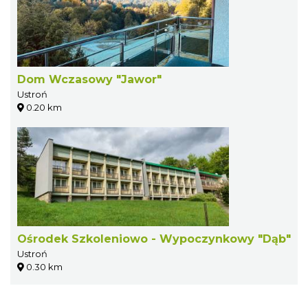
Dom Wczasowy "Jawor"
Ustroń
0.20 km
Ośrodek Szkoleniowo - Wypoczynkowy "Dąb"
Ustroń
0.30 km