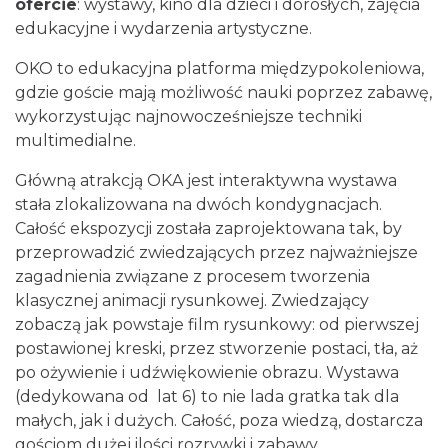
ofercie
: wystawy, kino dla dzieci i dorosłych, zajęcia
edukacyjne i wydarzenia artystyczne.
OKO to edukacyjna platforma międzypokoleniowa,
gdzie goście mają możliwość nauki poprzez zabawę,
wykorzystując najnowocześniejsze techniki
multimedialne.
Główną atrakcją OKA jest interaktywna wystawa
stała zlokalizowana na dwóch kondygnacjach.
Całość ekspozycji została zaprojektowana tak, by
przeprowadzić zwiedzających przez najważniejsze
zagadnienia związane z procesem tworzenia
klasycznej animacji rysunkowej. Zwiedzający
zobaczą jak powstaje film rysunkowy: od pierwszej
postawionej kreski, przez stworzenie postaci, tła, aż
po ożywienie i udźwiękowienie obrazu. Wystawa
(dedykowana od lat 6) to nie lada gratka tak dla
małych, jak i dużych. Całość, poza wiedzą, dostarcza
gościom dużej ilości rozrywki i zabawy.