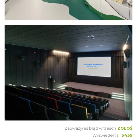
Zauważyłeś błąd w treści?
ZGŁOŚ
Wyświetlenia:
3435