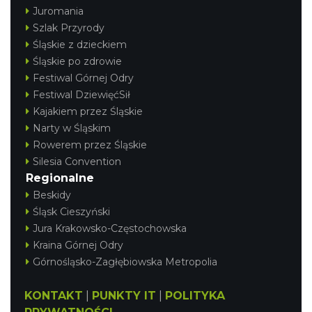
Juromania
Szlak Przyrody
Śląskie z dzieckiem
Śląskie po zdrowie
Festiwal Górnej Odry
Festiwal DziewięćSił
Kajakiem przez Śląskie
Narty w Śląskim
Rowerem przez Śląskie
Silesia Convention
Regionalne
Beskidy
Śląsk Cieszyński
Jura Krakowsko-Częstochowska
Kraina Górnej Odry
Górnośląsko-Zagłębiowska Metropolia
KONTAKT
|
PUNKTY IT
|
POLITYKA