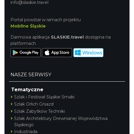
info@slaskie.travel
Portal powstał w ramach projektu
Mobilne Śląskie
Darmowa aplikacja
SLASKIE.travel
dostępna na
platformach
NASZE SERWISY
Tematyczne
Szlak i Festiwal Śląskie Smaki
Szlak Orlich Gniazd
Szlak Zabytków Techniki
Szlak Architektury Drewnianej Województwa
Śląskiego
Industriada