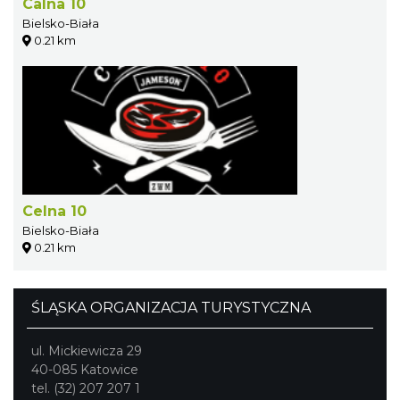
Calna 10
Bielsko-Biała
0.21 km
Celna 10
Bielsko-Biała
0.21 km
ŚLĄSKA ORGANIZACJA TURYSTYCZNA
ul. Mickiewicza 29
40-085 Katowice
tel. (32) 207 207 1