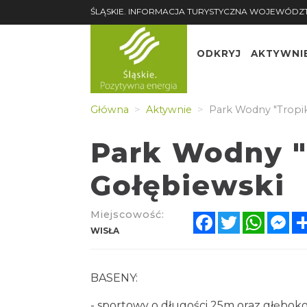
ŚLĄSKIE. INFORMACJA TURYSTYCZNA WOJEWÓDZ
ODKRYJ
AKTYWNI
Główna
Aktywnie
Park Wodny "Tropik
Park Wodny "
Gołębiewski
Miejscowość:
Facebook
Twitter
Whats
Me
WISŁA
BASENY:
- sportowy o długości 25m oraz głębok