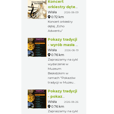
Koncert
szlakach - a jeszcze
lepiej, gdy ktoś zna
orkiestry dętej
je jak własną
„Echo
Wisła
2026-08-09
kieszeń!
0.72 km
Adwentu”
Koncert orkiestry
dętej „Echo
Adwentu”
Pokazy tradycji
- wyrób masła i
sera w Muzeum
Wisła
2026-08-19
0.76 km
Beskidzkim
Zapraszamy na cykl
wydarzenie w
Muzeum
Beskidzkim w
ramach "Pokazów
tradycji w Muzeum
Beskidzkim w
Pokazy tradycji
Wiśle".
- pokaz
pszczelarski w
Wisła
2026-08-26
0.76 km
Muzeum
Zapraszamy na cykl
Beskidzkim