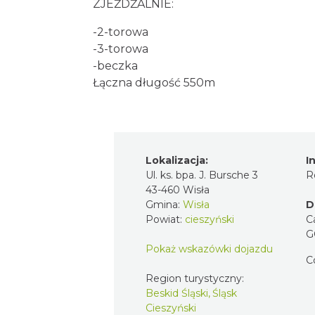
ZJEŻDŻALNIE:
-2-torowa
-3-torowa
-beczka
Łączna długość 550m
Lokalizacja:
I
Ul. ks. bpa. J. Bursche 3
R
43-460 Wisła
Gmina:
Wisła
D
Powiat:
cieszyński
C
G
Pokaż wskazówki dojazdu
C
Region turystyczny:
Beskid Śląski, Śląsk
Cieszyński