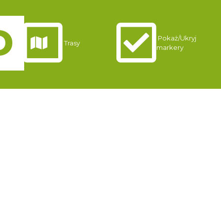
Pokaż/Ukryj
Trasy
markery