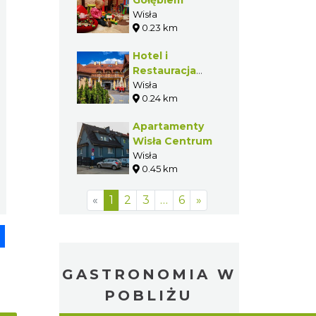
Wisła
0.23 km
Hotel i
Restauracja
Pod Gołębiem**
Wisła
0.24 km
Apartamenty
Wisła Centrum
Wisła
0.45 km
«
1
2
3
…
6
»
pp
senger
Share
GASTRONOMIA W
POBLIŻU