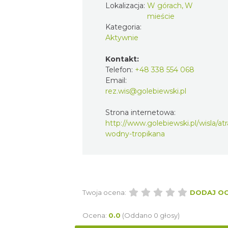
Lokalizacja:
W górach, W
mieście
Kategoria:
Aktywnie
Kontakt:
Telefon:
+48 338 554 068
Email:
rez.wis@golebiewski.pl
Strona internetowa:
http://www.golebiewski.pl/wisla/atr
wodny-tropikana
Twoja ocena:
DODAJ O
Ocena:
0.0
(Oddano 0 głosy)