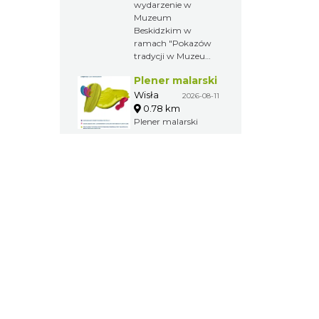
wydarzenie w
Muzeum
Beskidzkim w
ramach "Pokazów
tradycji w Muzeum
Beskidzkim w
Plener malarski
Wiśle".
Wisła
2026-08-11
0.78 km
Plener malarski