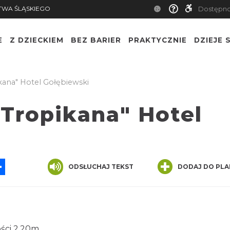
TWA ŚLĄSKIEGO
Dostępn
E
Z DZIECKIEM
BEZ BARIER
PRAKTYCZNIE
DZIEJE S
ana" Hotel Gołębiewski
Tropikana" Hotel
App
ssenger
Share
ODSŁUCHAJ TEKST
DODAJ DO PLA
ości 2,20m