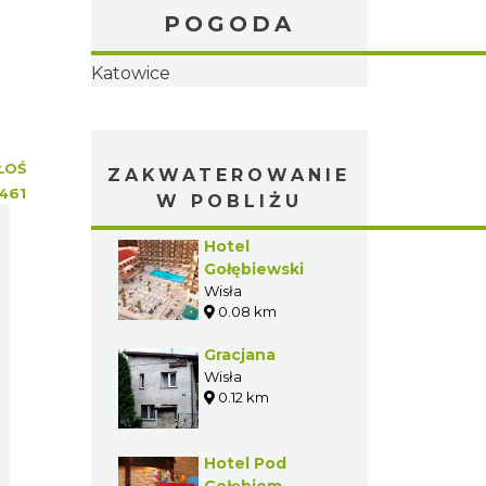
POGODA
Katowice
ŁOŚ
ZAKWATEROWANIE
461
W POBLIŻU
Hotel
Gołębiewski
Wisła
0.08 km
Gracjana
Wisła
0.12 km
Hotel Pod
Gołębiem