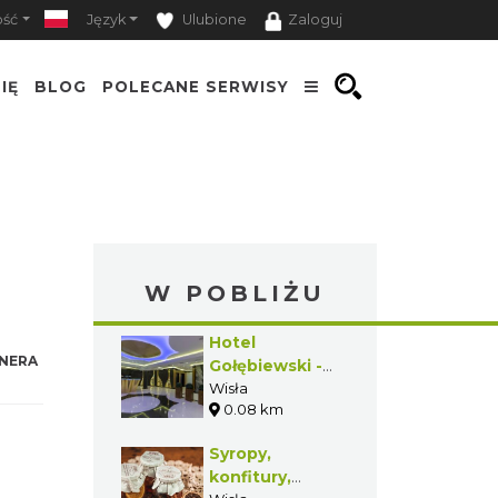
ość
Język
Ulubione
Zaloguj
IĘ
BLOG
POLECANE SERWISY
W POBLIŻU
Hotel
NERA
Gołębiewski -
Medical Spa
Wisła
0.08 km
Syropy,
konfitury,