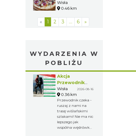
Wisła
0.46 km
«
1
2
3
…
6
»
WYDARZENIA W
POBLIŻU
Akcja
Przewodnik
Czeka
Wisła
2026-08-16
0.36 km
Przewodnik czeka -
ruszaj z nami na
trasę wiślańskimi
szlakami! Nie ma nic
lepszego jak
wspólna wędrówka
po beskidzkich