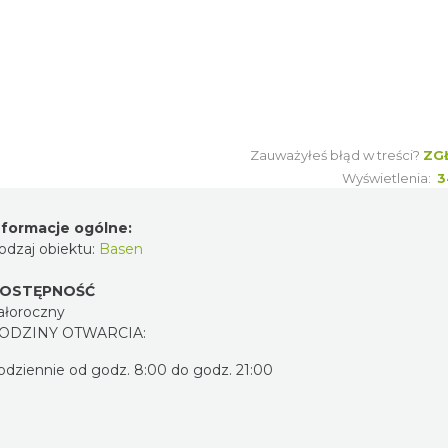
Zauważyłeś błąd w treści?
ZG
Wyświetlenia:
3
nformacje ogólne:
odzaj obiektu:
Basen
OSTĘPNOŚĆ
ałoroczny
ODZINY OTWARCIA:
odziennie od godz. 8:00 do godz. 21:00