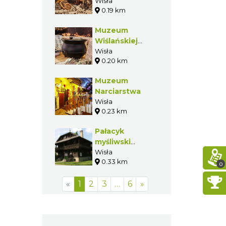
przetwory
Wisła
0.19 km
Muzeum
Wiślańskiej
Kuchni
Wisła
0.20 km
Regionalnej
Muzeum
Narciarstwa
Wisła
0.23 km
Pałacyk
myśliwski
Habsburgów w
Wisła
0.33 km
Wiśle
0
«
1
2
3
…
6
»