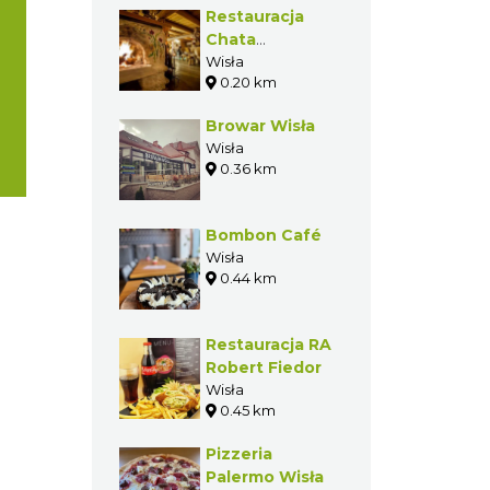
Restauracja
Chata
Olimpijczyka
Wisła
0.20 km
Jasia i Helenki
Browar Wisła
Wisła
0.36 km
Bombon Café
Wisła
0.44 km
Restauracja RA
Robert Fiedor
Wisła
0.45 km
Pizzeria
Palermo Wisła