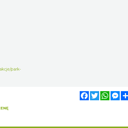
akcje/park-
Facebook
Twitter
WhatsA
Mes
CENĘ