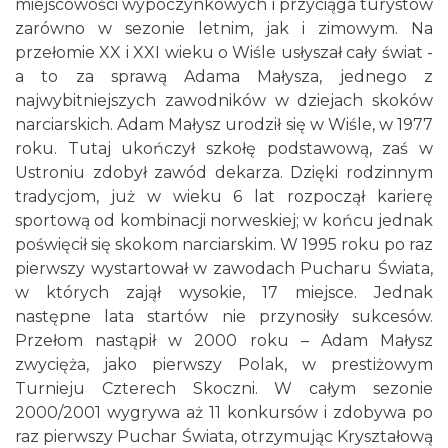
miejscowości wypoczynkowych i przyciąga turystów
zarówno w sezonie letnim, jak i zimowym. Na
przełomie XX i XXI wieku o Wiśle usłyszał cały świat -
a to za sprawą Adama Małysza, jednego z
najwybitniejszych zawodników w dziejach skoków
narciarskich. Adam Małysz urodził się w Wiśle, w 1977
roku. Tutaj ukończył szkołę podstawową, zaś w
Ustroniu zdobył zawód dekarza. Dzięki rodzinnym
tradycjom, już w wieku 6 lat rozpoczął karierę
sportową od kombinacji norweskiej; w końcu jednak
poświęcił się skokom narciarskim. W 1995 roku po raz
pierwszy wystartował w zawodach Pucharu Świata,
w których zajął wysokie, 17 miejsce. Jednak
następne lata startów nie przynosiły sukcesów.
Przełom nastąpił w 2000 roku – Adam Małysz
zwycięża, jako pierwszy Polak, w prestiżowym
Turnieju Czterech Skoczni. W całym sezonie
2000/2001 wygrywa aż 11 konkursów i zdobywa po
raz pierwszy Puchar Świata, otrzymując Kryształową