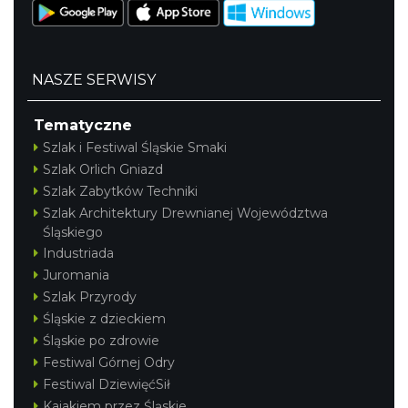
NASZE SERWISY
Tematyczne
Szlak i Festiwal Śląskie Smaki
Szlak Orlich Gniazd
Szlak Zabytków Techniki
Szlak Architektury Drewnianej Województwa
Śląskiego
Industriada
Juromania
Szlak Przyrody
Śląskie z dzieckiem
Śląskie po zdrowie
Festiwal Górnej Odry
Festiwal DziewięćSił
Kajakiem przez Śląskie