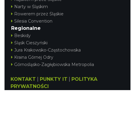
Narty w Śląskim
Rowerem przez Śląskie
Silesia Convention
Regionalne
Beskidy
Śląsk Cieszyński
Jura Krakowsko-Częstochowska
Kraina Górnej Odry
Górnośląsko-Zagłębiowska Metropolia
KONTAKT
|
PUNKTY IT
|
POLITYKA
PRYWATNOŚCI