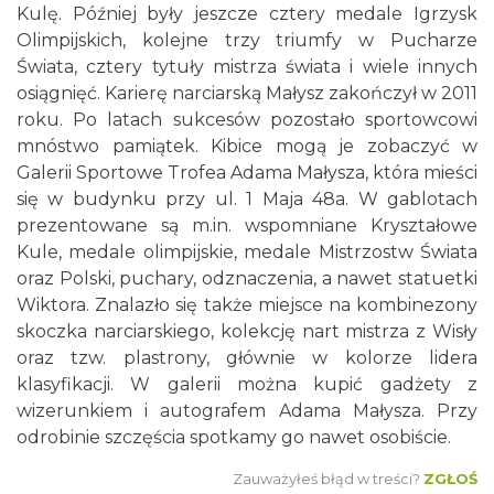
Kulę. Później były jeszcze cztery medale Igrzysk
Olimpijskich, kolejne trzy triumfy w Pucharze
Świata, cztery tytuły mistrza świata i wiele innych
osiągnięć. Karierę narciarską Małysz zakończył w 2011
roku. Po latach sukcesów pozostało sportowcowi
mnóstwo pamiątek. Kibice mogą je zobaczyć w
Galerii Sportowe Trofea Adama Małysza, która mieści
się w budynku przy ul. 1 Maja 48a. W gablotach
prezentowane są m.in. wspomniane Kryształowe
Kule, medale olimpijskie, medale Mistrzostw Świata
oraz Polski, puchary, odznaczenia, a nawet statuetki
Wiktora. Znalazło się także miejsce na kombinezony
skoczka narciarskiego, kolekcję nart mistrza z Wisły
oraz tzw. plastrony, głównie w kolorze lidera
klasyfikacji. W galerii można kupić gadżety z
wizerunkiem i autografem Adama Małysza. Przy
odrobinie szczęścia spotkamy go nawet osobiście.
Zauważyłeś błąd w treści?
ZGŁOŚ