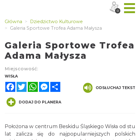
0
Główna
Dziedzictwo Kulturowe
Galeria Sportowe Trofea Adama Małysza
Galeria Sportowe Trofea
Adama Małysza
Miejscowość:
WISŁA
Facebook
Twitter
WhatsApp
Messenger
Share
ODSŁUCHAJ TEKST
DODAJ DO PLANERA
Położona w centrum Beskidu Śląskiego Wisła od stu
lat zalicza się do najpopularniejszych polskich