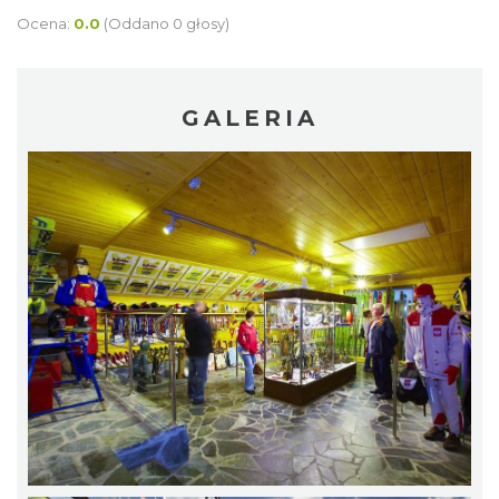
Ocena:
0.0
(Oddano 0 głosy)
GALERIA