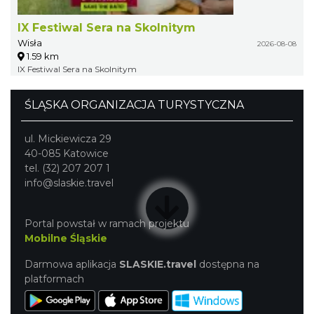
IX Festiwal Sera na Skolnitym
Wisła
2026-08-08
1.59 km
IX Festiwal Sera na Skolnitym
ŚLĄSKA ORGANIZACJA TURYSTYCZNA
ul. Mickiewicza 29
40-085 Katowice
tel. (32) 207 207 1
info@slaskie.travel
Portal powstał w ramach projektu
Mobilne Śląskie
Darmowa aplikacja
SLASKIE.travel
dostępna na
platformach