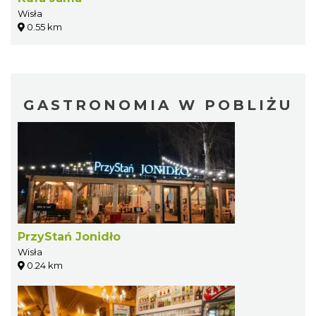
Wisła
0.55 km
GASTRONOMIA W POBLIŻU
PrzyStań Jonidło
Wisła
0.24 km