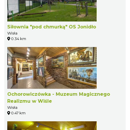
Siłownia "pod chmurką" OS Jonidło
Wisła
0.34 km
Ochorowiczówka - Muzeum Magicznego
Realizmu w Wiśle
Wisła
0.47 km