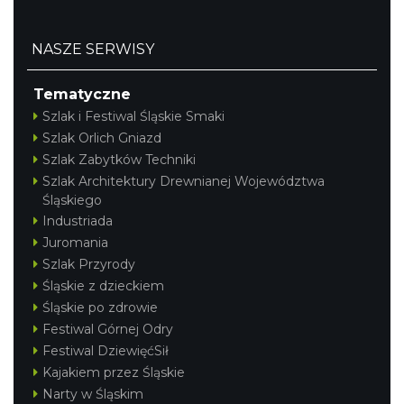
NASZE SERWISY
Tematyczne
Szlak i Festiwal Śląskie Smaki
Szlak Orlich Gniazd
Szlak Zabytków Techniki
Szlak Architektury Drewnianej Województwa
Śląskiego
Industriada
Juromania
Szlak Przyrody
Śląskie z dzieckiem
Śląskie po zdrowie
Festiwal Górnej Odry
Festiwal DziewięćSił
Kajakiem przez Śląskie
Narty w Śląskim