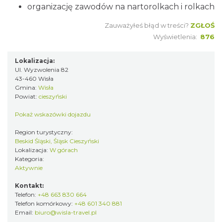
organizację zawodów na nartorolkach i rolkach
Zauważyłeś błąd w treści?
ZGŁOŚ
Wyświetlenia:
876
Lokalizacja:
Ul. Wyzwolenia 82
43-460 Wisła
Gmina:
Wisła
Powiat:
cieszyński
Pokaż wskazówki dojazdu
Region turystyczny:
Beskid Śląski, Śląsk Cieszyński
Lokalizacja:
W górach
Kategoria:
Aktywnie
Kontakt:
Telefon:
+48 663 830 664
Telefon komórkowy:
+48 601 340 881
Email:
biuro@wisla-travel.pl