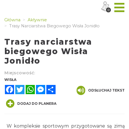
0
Główna
Aktywnie
Trasy Narciarstwa Biegowego Wisła Jonidło
Trasy narciarstwa
biegowego Wisła
Jonidło
Miejscowość:
WISŁA
Facebook
Twitter
WhatsApp
Messenger
Share
ODSŁUCHAJ TEKST
DODAJ DO PLANERA
W kompleksie sportowym przygotowane są zimą