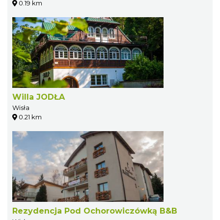
0.19 km
Willa JODŁA
Wisła
0.21 km
Rezydencja Pod Ochorowiczówką B&B