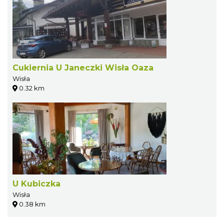
Cukiernia U Janeczki Wisła Oaza
Wisła
0.32 km
U Kubiczka
Wisła
0.38 km