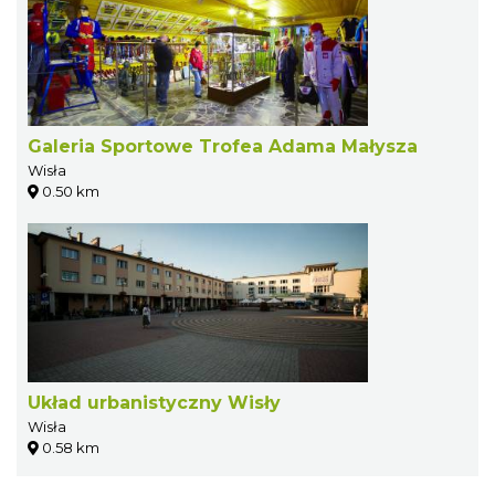
Galeria Sportowe Trofea Adama Małysza
Wisła
0.50 km
Układ urbanistyczny Wisły
Wisła
0.58 km