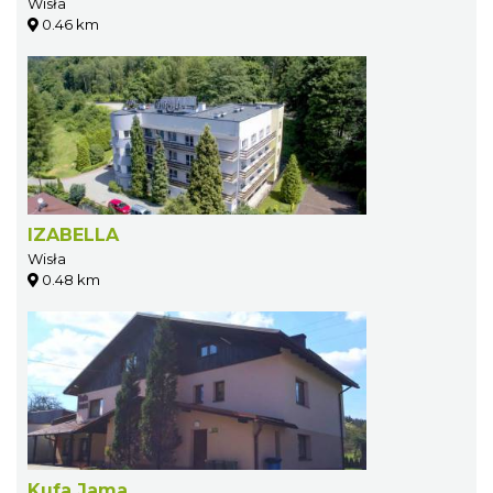
Wisła
0.46 km
IZABELLA
Wisła
0.48 km
Kufa Jama