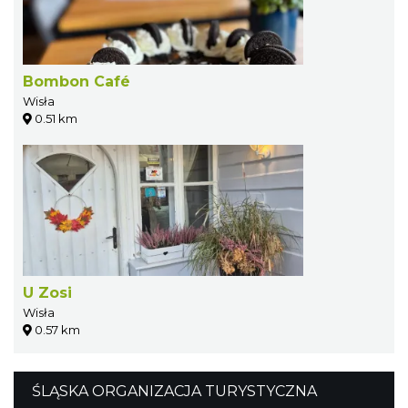
Bombon Café
Wisła
0.51 km
U Zosi
Wisła
0.57 km
ŚLĄSKA ORGANIZACJA TURYSTYCZNA