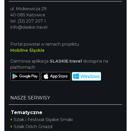
ul. Mickiewicza 29
40-085 Katowice
tel. (32) 207 207 1
info@slaskie.travel
Portal powstał w ramach projektu
Mobilne Śląskie
Darmowa aplikacja
SLASKIE.travel
dostępna na
platformach
NASZE SERWISY
Tematyczne
Szlak i Festiwal Śląskie Smaki
Szlak Orlich Gniazd