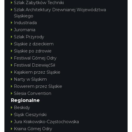
Szlak Zabytków Techniki
Szlak Architektury Drewnianej Województwa
Śląskiego
Industriada
Juromania
Szlak Przyrody
Śląskie z dzieckiem
Śląskie po zdrowie
Festiwal Górnej Odry
Festiwal DziewięćSił
Kajakiem przez Śląskie
Narty w Śląskim
Rowerem przez Śląskie
Silesia Convention
Regionalne
Beskidy
Śląsk Cieszyński
Jura Krakowsko-Częstochowska
Kraina Górnej Odry