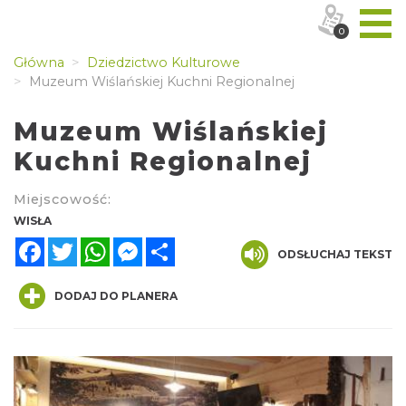
0
Główna
Dziedzictwo Kulturowe
Muzeum Wiślańskiej Kuchni Regionalnej
Muzeum Wiślańskiej
Kuchni Regionalnej
Miejscowość:
WISŁA
Facebook
Twitter
WhatsApp
Messenger
Share
ODSŁUCHAJ TEKST
DODAJ DO PLANERA