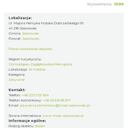
Wyświetlenia:
1099
Lokalizacja:
Ul. Majora Henryka Hubala Dobrzańskiego 99
41-218 Sosnowiec
Gmina:
Sosnowiec
Powiat:
Sosnowiec
Pokaż wskazówki dojazdu
Region turystyczny:
Górnośląsko-Zagłębiowska Metropolia
Lokalizacja:
W mieście
Kategoria:
Aktywnie
Kontakt:
Telefon:
+48 322 929 654
Telefon komórkowy:
+48 506 808 871
Email:
plywalnia.klimontow@mosir.sosnowiec.pl
Strona internetowa:
www.mosir.sosnowiec.pl
Informacje ogólne:
Rodzaj obiektu:
Basen