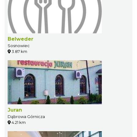
Belweder
Sosnowiec
3.87 km
Juran
Dąbrowa Górnicza
4.21 km