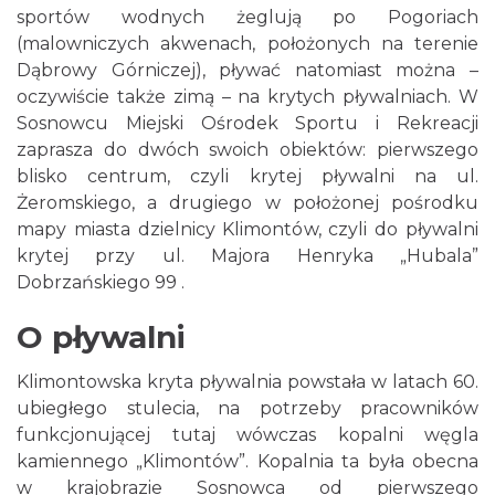
sportów wodnych żeglują po Pogoriach
(malowniczych akwenach, położonych na terenie
Dąbrowy Górniczej), pływać natomiast można –
oczywiście także zimą – na krytych pływalniach. W
Sosnowcu Miejski Ośrodek Sportu i Rekreacji
zaprasza do dwóch swoich obiektów: pierwszego
blisko centrum, czyli krytej pływalni na ul.
Żeromskiego, a drugiego w położonej pośrodku
mapy miasta dzielnicy Klimontów, czyli do pływalni
krytej przy ul. Majora Henryka „Hubala”
Dobrzańskiego 99 .
O pływalni
Klimontowska kryta pływalnia powstała w latach 60.
ubiegłego stulecia, na potrzeby pracowników
funkcjonującej tutaj wówczas kopalni węgla
kamiennego „Klimontów”. Kopalnia ta była obecna
w krajobrazie Sosnowca od pierwszego