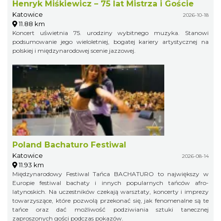
Henryk Miśkiewicz – 75 lat Mistrza i Goście
Katowice
2026-10-18
11.88 km
Koncert uświetnia 75. urodziny wybitnego muzyka. Stanowi
podsumowanie jego wieloletniej, bogatej kariery artystycznej na
polskiej i międzynarodowej scenie jazzowej.
Poland Bachaturo Festiwal
Katowice
2026-08-14
11.93 km
Międzynarodowy Festiwal Tańca BACHATURO to największy w
Europie festiwal bachaty i innych popularnych tańców afro-
latynoskich. Na uczestników czekają warsztaty, koncerty i imprezy
towarzyszące, które pozwolą przekonać się, jak fenomenalne są te
tańce oraz dać możliwość podziwiania sztuki tanecznej
zaproszonych gości podczas pokazów.