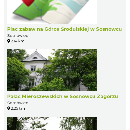
Plac zabaw na Górce Środulskiej w Sosnowcu
Sosnowiec
2.14 km
Pałac Mieroszewskich w Sosnowcu Zagórzu
Sosnowiec
2.25 km