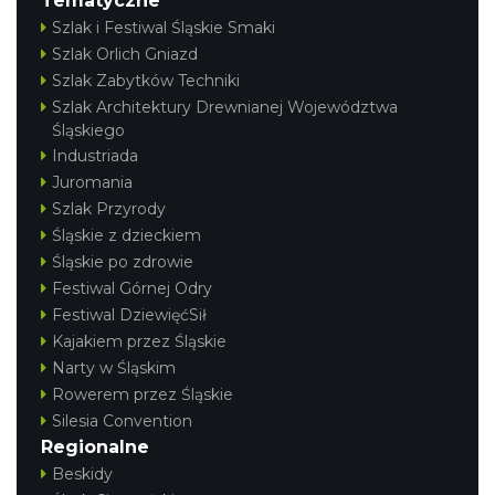
Tematyczne
Szlak i Festiwal Śląskie Smaki
Szlak Orlich Gniazd
Szlak Zabytków Techniki
Szlak Architektury Drewnianej Województwa
Śląskiego
Industriada
Juromania
Szlak Przyrody
Śląskie z dzieckiem
Śląskie po zdrowie
Festiwal Górnej Odry
Festiwal DziewięćSił
Kajakiem przez Śląskie
Narty w Śląskim
Rowerem przez Śląskie
Silesia Convention
Regionalne
Beskidy