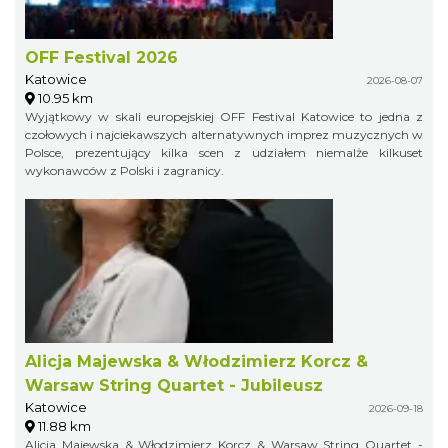
OFF Festival 2026
Katowice
2026-08-07
10.95 km
Wyjątkowy w skali europejskiej OFF Festival Katowice to jedna z
czołowych i najciekawszych alternatywnych imprez muzycznych w
Polsce, prezentujący kilka scen z udziałem niemalże kilkuset
wykonawców z Polski i zagranicy.
Alicja Majewska & Włodzimierz Korcz &
Warsaw String Quartet - Jubileusz
Katowice
2026-09-18
11.88 km
Alicja Majewska & Włodzimierz Korcz & Warsaw String Quartet -