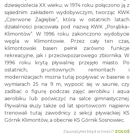
dziesięciolecia XX wieku; w 1974 roku połączono ją z
sąsiednim zakładem wydobywczym, tworząc KWK
„Czerwone Zagłębie”, która w ostatnich latach
działalności pracowała pod nazwą KWK „Porąbka–
Klimontów”. W 1996 roku zakończono wydobycie
węgla w Klimontowie. Przez cały ten czas,
klimontowski basen pełnił zarówno funkcje
rekreacyjne, jak i przeciwpożarowego zbiornika. W
1996 roku krytą pływalnię przejęło miasto. Po
ostatnich, gruntownych remontach i
modernizacjach można tutaj popływać w basenie o
wymiarach 25 na 9 m, wypocić się w saunie, czy
zadbać o figurę podczas zajęć aerobiku i aqua
aerobiku lub poćwiczyć na salce gimnastycznej.
Pływalnia służy także od lat sportowcom: najpierw
trenowali tutaj zawodnicy z sekcji pływackiej KS
Górnik Klimontów, a obecnie KS Górnik Sosnowiec.
Zauważyłeś błąd w treści?
ZGŁOŚ