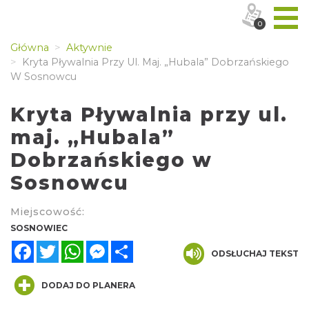
0
Główna
Aktywnie
Kryta Pływalnia Przy Ul. Maj. „Hubala” Dobrzańskiego
W Sosnowcu
Kryta Pływalnia przy ul.
maj. „Hubala”
Dobrzańskiego w
Sosnowcu
Miejscowość:
SOSNOWIEC
Facebook
Twitter
WhatsApp
Messenger
Share
ODSŁUCHAJ TEKST
DODAJ DO PLANERA