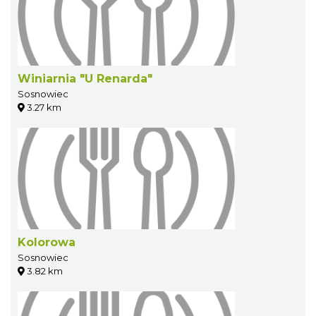
Winiarnia "U Renarda"
Sosnowiec
3.27 km
Kolorowa
Sosnowiec
3.82 km