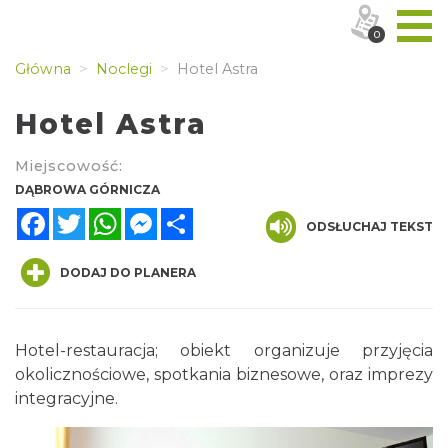
0
Główna
Noclegi
Hotel Astra
Hotel Astra
Miejscowość:
DĄBROWA GÓRNICZA
Facebook
Twitter
WhatsApp
Messenger
Share
ODSŁUCHAJ TEKST
DODAJ DO PLANERA
Hotel-restauracja; obiekt organizuje przyjęcia
okolicznościowe, spotkania biznesowe, oraz imprezy
integracyjne.