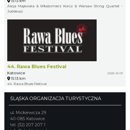
15.13 km
Alicja Majewska & Włodzimierz Korcz & Warsaw String Quartet -
Jubileusz
44. Rawa Blues Festival
Katowice
2026-10-03
15.13 km
44. Rawa Blues Festival
ŚLĄSKA ORGANIZACJA TURYSTYCZNA
ul. Mickiewicza 29
40-085 Katowice
tel. (32) 207 207 1