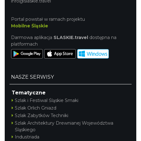
info@slaskie.travel
Portal powstał w ramach projektu
Mobilne Śląskie
Darmowa aplikacja
SLASKIE.travel
dostępna na
platformach
NASZE SERWISY
Tematyczne
Szlak i Festiwal Śląskie Smaki
Szlak Orlich Gniazd
Szlak Zabytków Techniki
Szlak Architektury Drewnianej Województwa
Śląskiego
Industriada