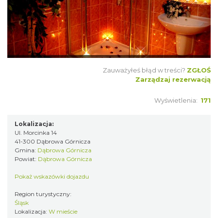
Zauważyłeś błąd w treści?
ZGŁOŚ
Zarządzaj rezerwacją
Wyświetlenia:
171
Lokalizacja:
Ul. Morcinka 14
41-300 Dąbrowa Górnicza
Gmina:
Dąbrowa Górnicza
Powiat:
Dąbrowa Górnicza
Pokaż wskazówki dojazdu
Region turystyczny:
Śląsk
Lokalizacja:
W mieście