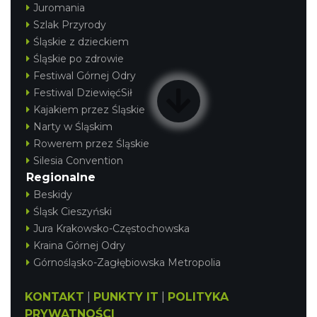
Juromania
Szlak Przyrody
Śląskie z dzieckiem
Śląskie po zdrowie
Festiwal Górnej Odry
Festiwal DziewięćSił
Kajakiem przez Śląskie
Narty w Śląskim
Rowerem przez Śląskie
Silesia Convention
Regionalne
Beskidy
Śląsk Cieszyński
Jura Krakowsko-Częstochowska
Kraina Górnej Odry
Górnośląsko-Zagłębiowska Metropolia
KONTAKT
|
PUNKTY IT
|
POLITYKA
PRYWATNOŚCI