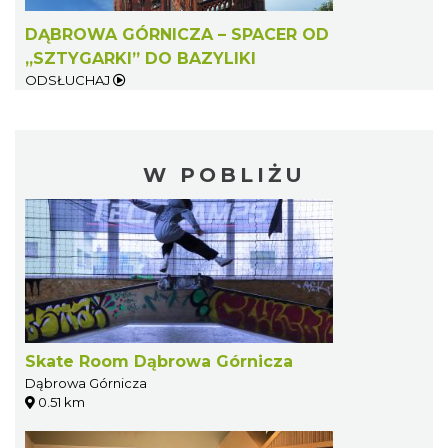
DĄBROWA GÓRNICZA – SPACER OD
„SZTYGARKI” DO BAZYLIKI
ODSŁUCHAJ
W POBLIŻU
Skate Room Dąbrowa Górnicza
Dąbrowa Górnicza
0.51 km