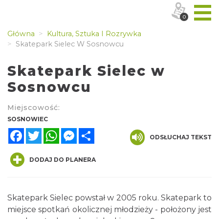
0
Główna
Kultura, Sztuka I Rozrywka
Skatepark Sielec W Sosnowcu
Skatepark Sielec w
Sosnowcu
Miejscowość:
SOSNOWIEC
Facebook
Twitter
WhatsApp
Messenger
Share
ODSŁUCHAJ TEKST
DODAJ DO PLANERA
Skatepark Sielec powstał w 2005 roku. Skatepark to
miejsce spotkań okolicznej młodzieży - położony jest