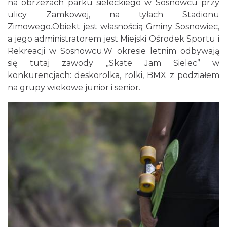
na obrzeżach parku sieleckiego w Sosnowcu przy
ulicy Zamkowej, na tyłach Stadionu
Zimowego.Obiekt jest własnością Gminy Sosnowiec,
a jego administratorem jest Miejski Ośrodek Sportu i
Rekreacji w Sosnowcu.W okresie letnim odbywają
się tutaj zawody „Skate Jam Sielec” w
konkurencjach: deskorolka, rolki, BMX z podziałem
na grupy wiekowe junior i senior.