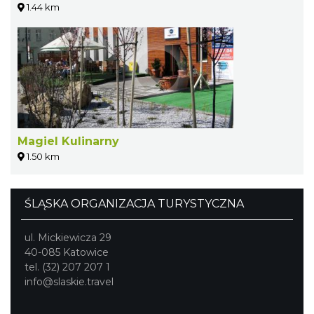
1.44 km
Magiel Kulinarny
1.50 km
ŚLĄSKA ORGANIZACJA TURYSTYCZNA
ul. Mickiewicza 29
40-085 Katowice
tel. (32) 207 207 1
info@slaskie.travel