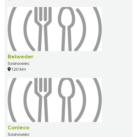
Belweder
Sosnowiec
1.20 km
Conieco
Sosnowiec