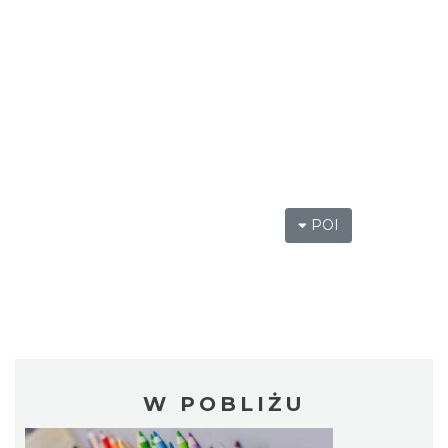
POI
W POBLIŻU