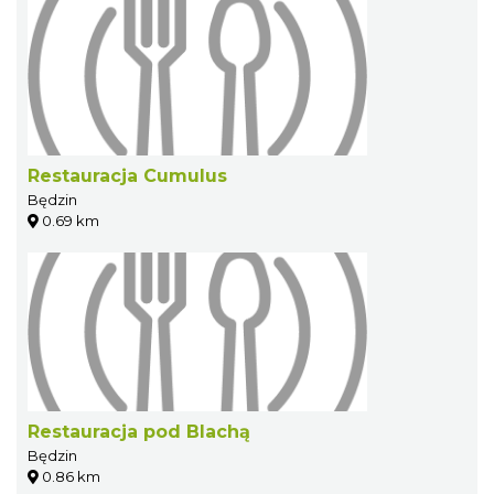
Restauracja Cumulus
Będzin
0.69 km
Restauracja pod Blachą
Będzin
0.86 km