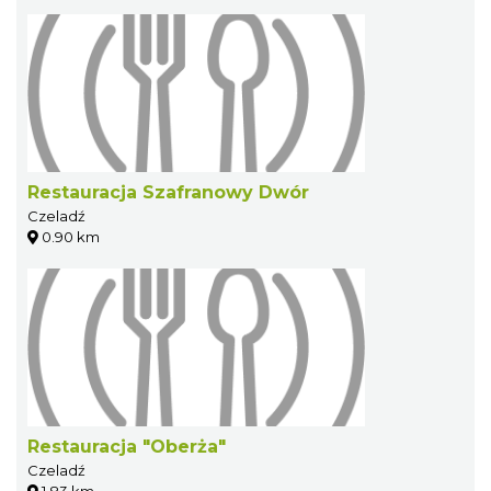
Restauracja Szafranowy Dwór
Czeladź
0.90 km
Restauracja "Oberża"
Czeladź