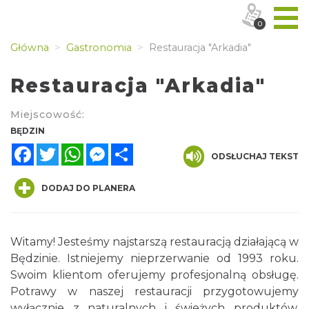
0
Główna
Gastronomia
Restauracja "Arkadia"
Restauracja "Arkadia"
Miejscowość:
BĘDZIN
Facebook
Twitter
WhatsApp
Messenger
Share
ODSŁUCHAJ TEKST
DODAJ DO PLANERA
Witamy! Jesteśmy najstarszą restauracją działającą w
Będzinie. Istniejemy nieprzerwanie od 1993 roku.
Swoim klientom oferujemy profesjonalną obsługę.
Potrawy w naszej restauracji przygotowujemy
wyłącznie z naturalnych i świeżych produktów,