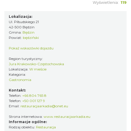
Wyświetlenia:
119
Lokalizacja:
Ul. Piłsudskiego 21
42-500 Będzin
Gmina:
Będzin
Powiat:
będziński
Pokaż wskazówki dojazdu
Region turystyczny:
Jura Krakowsko-Częstochowska
Lokalizacja:
W mieście
Kategoria:
Gastronomia
Kontakt:
Telefon:
+66 804 765 8
Telefon:
+50 001 127 9
Email:
restauracjaarkadia@onet.eu
Strona internetowa:
www.restauracjaarkadia.eu
Informacje ogólne:
Rodzaj obiektu:
Restauracja