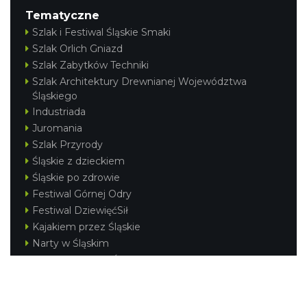
Tematyczne
Szlak i Festiwal Śląskie Smaki
Szlak Orlich Gniazd
Szlak Zabytków Techniki
Szlak Architektury Drewnianej Województwa
Śląskiego
Industriada
Juromania
Szlak Przyrody
Śląskie z dzieckiem
Śląskie po zdrowie
Festiwal Górnej Odry
Festiwal DziewięćSił
Kajakiem przez Śląskie
Narty w Śląskim
Rowerem przez Śląskie
Silesia Convention
Regionalne