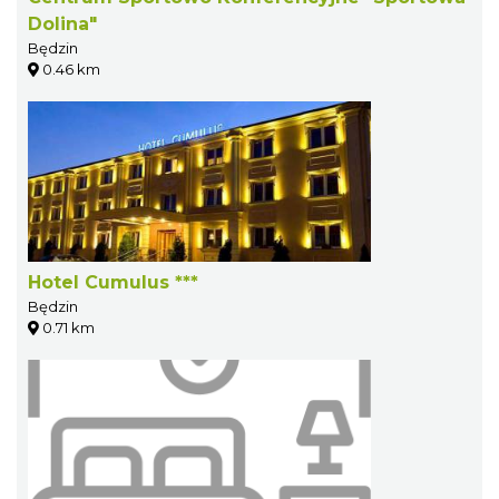
Dolina"
Będzin
0.46 km
Hotel Cumulus ***
Będzin
0.71 km