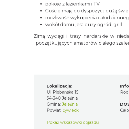
pokoje z łazienkami i TV
Goście mają do dyspozycji dużą świe
możliwość wykupienia całodzienneg
wokół domu jest duży ogród, grill
Zimą wyciągi i trasy narciarskie w ni
i początkujących amatorów białego szale
Lokalizacja:
Inf
Ul. Plebańska 15
Rodz
34-340 Jeleśnia
Gmina:
Jeleśnia
DO
Powiat:
żywiecki
Cał
Pokaż wskazówki dojazdu