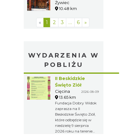
Żywiec
10.48 km
«
1
2
3
…
6
»
WYDARZENIA W
POBLIŻU
II Beskidzkie
Święto Ziół
Cięcina
2026-08-09
13.65 km
Fundacja Dobry Widok
zaprasza na II
Beskidzkie Święto Ziół,
które odbędzie się w
niedzielę 9 sierpnia
2026 roku na terenie
osady Sopki Stopki w