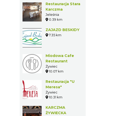
Restauracja Stara
Karczma
Jeleśnia
0.39 km
ZAJAZD BESKIDY
7.35 km
Miodowa Cafe
Restaurant
Żywiec
10.07 km
Restauracja "U
Meresa"
Żywiec
10.31 km
KARCZMA
ŻYWIECKA