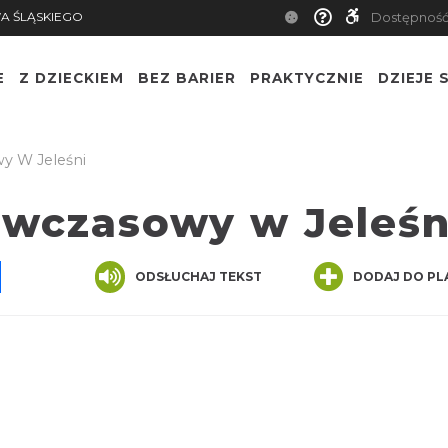
A ŚLĄSKIEGO
Dostępnoś
E
Z DZIECKIEM
BEZ BARIER
PRAKTYCZNIE
DZIEJE S
y W Jeleśni
 wczasowy w Jeleśn
pp
senger
Share
ODSŁUCHAJ TEKST
DODAJ DO PL