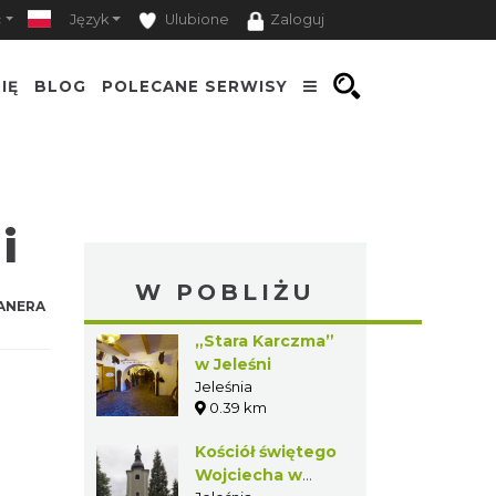
ć
Język
Ulubione
Zaloguj
IĘ
BLOG
POLECANE SERWISY
i
W POBLIŻU
ANERA
„Stara Karczma”
w Jeleśni
Jeleśnia
0.39 km
Kościół świętego
Wojciecha w