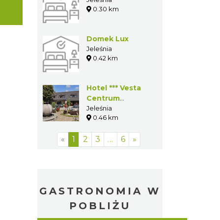
0.30 km
Domek Lux
Jeleśnia
0.42 km
Hotel *** Vesta
Centrum
Konferencyjno
Jeleśnia
0.46 km
Wypoczynkowe
«
1
2
3
…
6
»
GASTRONOMIA W
POBLIŻU