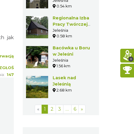
Jeleśni
Jeleśnia
0.54 km
Regionalna Izba
Pracy Twórczej
„Organistówka”
Jeleśnia
0.58 km
w Jeleśni
ch jak
Bacówka u Boru
w Jeleśni
rwacją
0
Jeleśnia
1.56 km
ZGŁOŚ
nia:
147
Lasek nad
Jeleśnią
2.68 km
«
1
2
3
…
6
»