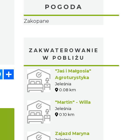
POGODA
Zakopane
ZAKWATEROWANIE
W POBLIŻU
"Jaś i Małgosia"
atsApp
Messenger
Share
Agroturystyka
Jeleśnia
0.08 km
"Martin" - Willa
Jeleśnia
0.10 km
a
Zajazd Maryna
Jeleśnia