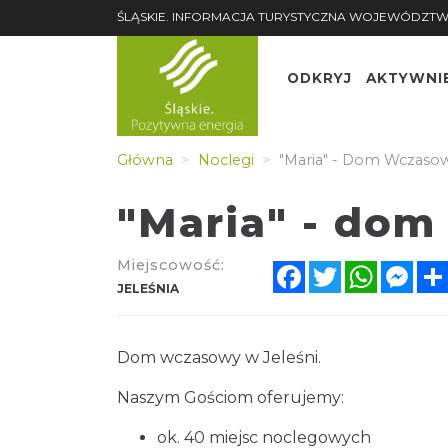
ŚLĄSKIE. INFORMACJA TURYSTYCZNA WOJEWÓDZTW
ODKRYJ
AKTYWNI
Główna
Noclegi
"Maria" - Dom Wczasow
"Maria" - dom
Miejscowość:
Facebook
Twitter
WhatsA
Mes
JELEŚNIA
Dom wczasowy w Jeleśni.
Naszym Gościom oferujemy:
ok. 40 miejsc noclegowych