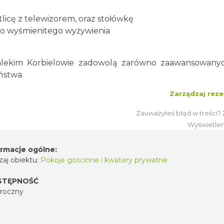
tlicę z telewizorem, oraz stołówkę
o wyśmienitego wyżywienia
edalekim Korbielowie zadowolą zarówno zaawansowany
ństwa.
Zarządzaj reze
Zauważyłeś błąd w treści?
Wyświetle
ormacje ogólne:
aj obiektu:
Pokoje gościnne i kwatery prywatne
STĘPNOŚĆ
oroczny