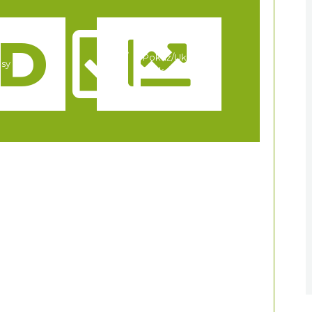
Pokaż/Ukryj
asy
markery