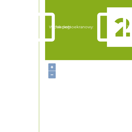
Widok pełnoekranowy:
Noclegi
Tr
+
−