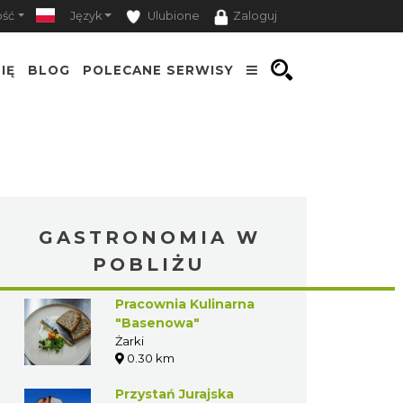
ość
Język
Ulubione
Zaloguj
IĘ
BLOG
POLECANE SERWISY
GASTRONOMIA W
POBLIŻU
Pracownia Kulinarna
"Basenowa"
Żarki
0.30 km
Przystań Jurajska