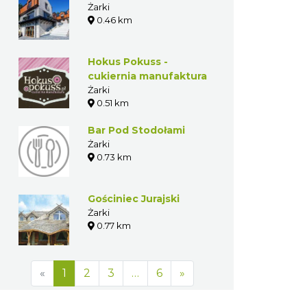
Żarki
0.46 km
Hokus Pokuss -
cukiernia manufaktura
Żarki
0.51 km
Bar Pod Stodołami
Żarki
0.73 km
Gościniec Jurajski
Żarki
0.77 km
«
1
2
3
…
6
»