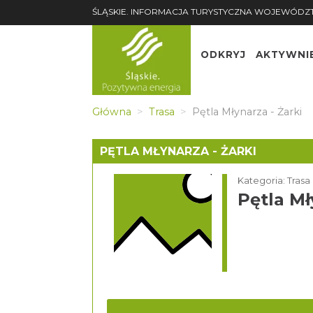
ŚLĄSKIE. INFORMACJA TURYSTYCZNA WOJEWÓDZ
ODKRYJ
AKTYWNI
Główna
Trasa
Pętla Młynarza - Żarki
PĘTLA MŁYNARZA - ŻARKI
Kategoria: Trasa
Pętla Mł