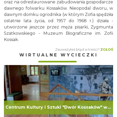
oraz na odrestaurowane zabudowania gospodarcze
dawnego folwarku Kossaków. Nieopodal dworu, w
dawnym domku ogrodnika (w którym Zofia spędziła
ostatnie lata życia, od 1957 do 1968 r.) działa -
utworzone jeszcze przez męża pisarki, Zygmunta
Szatkowskiego - Muzeum Biograficzne im. Zofii
Kossak.
Zauważyłeś błąd w treści?
ZGŁOŚ
WIRTUALNE WYCIECZKI
Centrum Kultury i Sztuki "Dwór Kossaków" w Górkach Wielkich