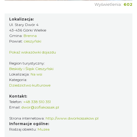
Wyświetlenia:
602
Lokalizacja:
Ul. Stary Dwór 4
43-436 Górki Wielkie
Gmina:
Brenna
Powiat:
cieszyński
Pokaż wskazówki dojazdu
Region turystyczny:
Beskidy i Śląsk Cieszyński
Lokalizacja:
Na wsi
Kategoria:
Dziedzictwo kulturowe
Kontakt:
Telefon:
+48 338 510 351
Email:
dwor@zofiakossak.pl
Strona internetowa:
http://www.dworkossakow.pl
Informacje ogólne:
Rodzaj obiektu:
Muzea