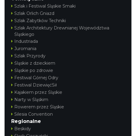
Szlak i Festiwal Śląskie Smaki
Szlak Orlich Gniazd
Szlak Zabytków Techniki
Szlak Architektury Drewnianej Województwa
Śląskiego
Industriada
Juromania
Szlak Przyrody
Śląskie z dzieckiem
Śląskie po zdrowie
Festiwal Górnej Odry
Festiwal DziewięćSił
Kajakiem przez Śląskie
Narty w Śląskim
Rowerem przez Śląskie
Silesia Convention
Regionalne
Beskidy