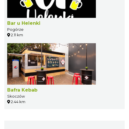
Bar u Helenki
Pogórze
2.11 km
Bafra Kebab
Skoczów
2.44 km