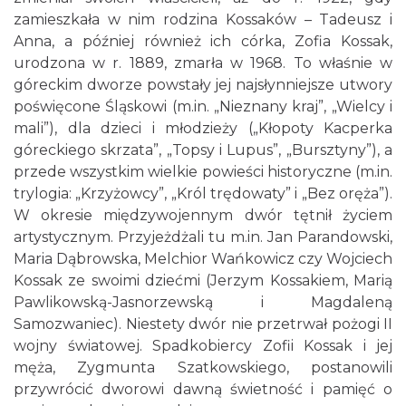
zamieszkała w nim rodzina Kossaków – Tadeusz i
Anna, a później również ich córka, Zofia Kossak,
urodzona w r. 1889, zmarła w 1968. To właśnie w
góreckim dworze powstały jej najsłynniejsze utwory
poświęcone Śląskowi (m.in. „Nieznany kraj”, „Wielcy i
mali”), dla dzieci i młodzieży („Kłopoty Kacperka
góreckiego skrzata”, „Topsy i Lupus”, „Bursztyny”), a
przede wszystkim wielkie powieści historyczne (m.in.
trylogia: „Krzyżowcy”, „Król trędowaty” i „Bez oręża”).
W okresie międzywojennym dwór tętnił życiem
artystycznym. Przyjeżdżali tu m.in. Jan Parandowski,
Maria Dąbrowska, Melchior Wańkowicz czy Wojciech
Kossak ze swoimi dziećmi (Jerzym Kossakiem, Marią
Pawlikowską-Jasnorzewską i Magdaleną
Samozwaniec). Niestety dwór nie przetrwał pożogi II
wojny światowej. Spadkobiercy Zofii Kossak i jej
męża, Zygmunta Szatkowskiego, postanowili
przywrócić dworowi dawną świetność i pamięć o