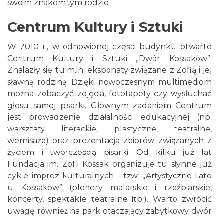
swoim znakomitym rodzie.
Centrum Kultury i Sztuki
W 2010 r., w odnowionej części budynku otwarto
Centrum Kultury i Sztuki „Dwór Kossaków”.
Znalazły się tu m.in. eksponaty związane z Zofią i jej
sławną rodziną. Dzięki nowoczesnym multimediom
można zobaczyć zdjęcia, fototapety czy wysłuchać
głosu samej pisarki. Głównym zadaniem Centrum
jest prowadzenie działalności edukacyjnej (np.
warsztaty literackie, plastyczne, teatralne,
wernisaże) oraz prezentacja zbiorów związanych z
życiem i twórczością pisarki. Od kilku już lat
Fundacja im. Zofii Kossak organizuje tu słynne już
cykle imprez kulturalnych - tzw. „Artystyczne Lato
u Kossaków” (plenery malarskie i rzeźbiarskie,
koncerty, spektakle teatralne itp.). Warto zwrócić
uwagę również na park otaczający zabytkowy dwór