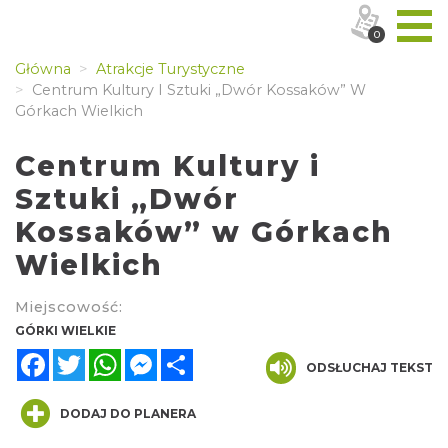
0
Główna
Atrakcje Turystyczne
Centrum Kultury I Sztuki „Dwór Kossaków” W
Górkach Wielkich
Centrum Kultury i
Sztuki „Dwór
Kossaków” w Górkach
Wielkich
Miejscowość:
GÓRKI WIELKIE
Facebook
Twitter
WhatsApp
Messenger
Share
ODSŁUCHAJ TEKST
DODAJ DO PLANERA