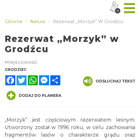
0
Główna
Natura
Rezerwat „Morzyk” W Grodźcu
Rezerwat „Morzyk” w
Grodźcu
Miejscowość:
GRODZIEC
Facebook
Twitter
WhatsApp
Messenger
Share
ODSŁUCHAJ TEKST
DODAJ DO PLANERA
„Morzyk” jest częściowym rezerwatem leśnym.
Utworzony został w 1996 roku, w celu zachowania
fragmentów lasów o charakterze grądu oraz