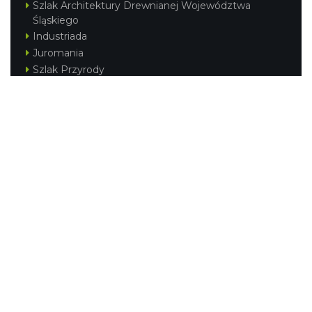
Szlak Architektury Drewnianej Województwa
Śląskiego
Industriada
Juromania
Szlak Przyrody
Śląskie z dzieckiem
Śląskie po zdrowie
Festiwal Górnej Odry
Festiwal DziewięćSił
Kajakiem przez Śląskie
Narty w Śląskim
Rowerem przez Śląskie
Silesia Convention
Regionalne
Beskidy
Śląsk Cieszyński
Jura Krakowsko-Częstochowska
Kraina Górnej Odry
Górnośląsko-Zagłębiowska Metropolia