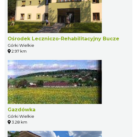
Ośrodek Leczniczo-Rehabilitacyjny Bucze
Górki Wielkie
2.97 km
Gazdówka
Górki Wielkie
3.28 km