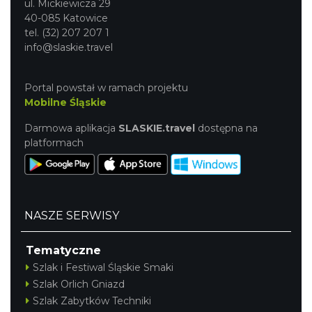
ul. Mickiewicza 29
40-085 Katowice
tel. (32) 207 207 1
info@slaskie.travel
Portal powstał w ramach projektu
Mobilne Śląskie
Darmowa aplikacja
SLASKIE.travel
dostępna na
platformach
NASZE SERWISY
Tematyczne
Szlak i Festiwal Śląskie Smaki
Szlak Orlich Gniazd
Szlak Zabytków Techniki