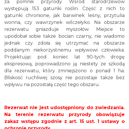
za pomnik przyrody. Wśród starodrzewów
występują 153 gatunki roślin. Część z nich to
gatunki chronione, jak barwinek leśny, przytulia
wonna, czy wawrzynek wilczełyko. Na obszarze
rezerwatu gniazduje myszołów. Miejsce to
upodobał sobie także bocian czarny, nie wiadomo
jednak czy zdoła się utrzymać na obszarze
poddanym niekorzystnemu wpływowi człowieka.
Projektując pod koniec lat 90-tych drogę
ekspresową, poprowadzono ją niestety ze szkodą
dla rezerwatu, który zmniejszono o ponad 1 ha.
Bliskość ruchliwej szosy nie pozostaje także bez
wpływu na pozostałą część tego obszaru.
Rezerwat nie jest udostępniony do zwiedzania.
Na terenie rezerwatu przyrody obowiązuje
zakaz wstępu zgodnie z art. 15 ust. 1 ustawy o
ochronie przyrody.