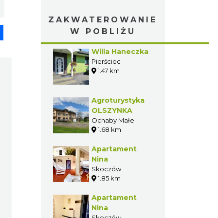
ZAKWATEROWANIE
pp
senger
Share
W POBLIŻU
Willa Haneczka
Pierściec
1.47 km
Agroturystyka
OLSZYNKA
Ochaby Małe
1.68 km
Apartament
Nina
Skoczów
1.85 km
Apartament
Nina
Skoczów