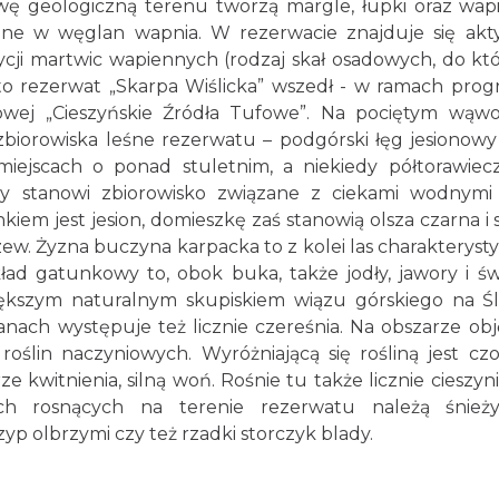
ę geologiczną terenu tworzą margle, łupki oraz wapi
bne w węglan wapnia. W rezerwacie znajduje się ak
ycji martwic wapiennych (rodzaj skał osadowych, do kt
 to rezerwat „Skarpa Wiślicka” wszedł - w ramach pro
kowej „Cieszyńskie Źródła Tufowe”. Na pociętym wąw
zbiorowiska leśne rezerwatu – podgórski łęg jesionowy
iejscach o ponad stuletnim, a niekiedy półtorawie
wy stanowi zbiorowisko związane z ciekami wodnymi
iem jest jesion, domieszkę zaś stanowią olsza czarna i s
drzew. Żyzna buczyna karpacka to z kolei las charakteryst
ład gatunkowy to, obok buka, także jodły, jawory i świ
iększym naturalnym skupiskiem wiązu górskiego na Ś
nach występuje też licznie czereśnia. Na obszarze ob
oślin naczyniowych. Wyróżniającą się rośliną jest cz
ze kwitnienia, silną woń. Rośnie tu także licznie cieszyn
h rosnących na terenie rezerwatu należą śnieży
yp olbrzymi czy też rzadki storczyk blady.