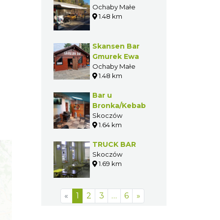
Ochaby Małe
1.48 km
Skansen Bar
Gmurek Ewa
Ochaby Małe
1.48 km
Bar u
Bronka/Kebab
Skoczów
1.64 km
TRUCK BAR
Skoczów
1.69 km
«
1
2
3
…
6
»