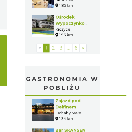
1.85 km
Ośrodek
Wypoczynkowo-
Konferencyjny
Kiczyce
1.93 km
h2o
«
1
2
3
…
6
»
GASTRONOMIA W
POBLIŻU
Zajazd pod
Delfinem
Ochaby Małe
1.34 km
Bar SKANSEN