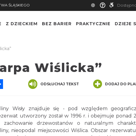
TWA ŚLĄSKIEGO
Dostępn
E
Z DZIECKIEM
BEZ BARIER
PRAKTYCZNIE
DZIEJE S
icka”
arpa Wiślicka”
App
ssenger
Share
ODSŁUCHAJ TEKST
DODAJ DO PLA
liny Wisły znajduje się - pod względem geografi
ezerwat utworzony został w 1996 r. i obejmuje ponad 
o zachowanie drzewostanów o naturalnym charakte
ny, nieopodal miejscowości Wiślica. Obszar rezerwatu