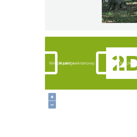
Widok pełnoekranowy:
Atrakcje
Noclegi
+
−