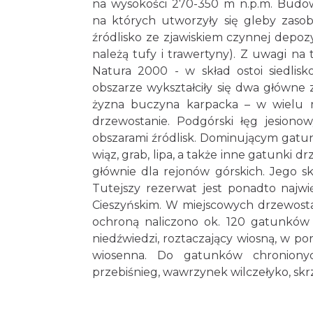
na wysokości 270-350 m n.p.m. Budow
na których utworzyły się gleby zaso
źródlisko ze zjawiskiem czynnej depoz
należą tufy i trawertyny). Z uwagi na
Natura 2000 - w skład ostoi siedlis
obszarze wykształciły się dwa główne 
żyzna buczyna karpacka – w wielu m
drzewostanie. Podgórski łęg jesiono
obszarami źródlisk. Dominującym gatunk
wiąz, grab, lipa, a także inne gatunki 
głównie dla rejonów górskich. Jego sk
Tutejszy rezerwat jest ponadto najw
Cieszyńskim. W miejscowych drzewosta
ochroną naliczono ok. 120 gatunków r
niedźwiedzi, roztaczający wiosną, w por
wiosenna. Do gatunków chronionyc
przebiśnieg, wawrzynek wilczełyko, skrz