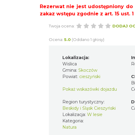
Rezerwat nie jest udostępniony do
zakaz wstępu zgodnie z art. 15 ust. 
Twoja ocena:
DODAJ O
Ocena:
5.0
(Oddano 1 głosy)
Lokalizacja:
I
Wiślica
R
Gmina:
Skoczów
Powiat:
cieszyński
C
Bi
Pokaż wskazówki dojazdu
C
Region turystyczny:
D
Beskidy i Śląsk Cieszyński
C
Lokalizacja:
W lesie
Kategoria:
Natura