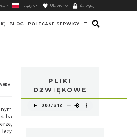
ość
Język
Ulubione
Zaloguj
IĘ
BLOG
POLECANE SERWISY
PLIKI
NERA
DŹWIĘKOWE
cznym
24 ha
rze,
 leży