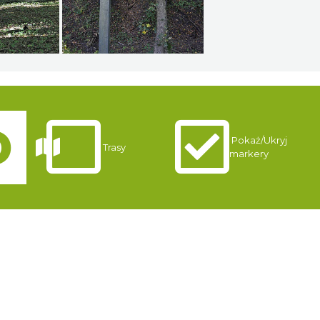
Pokaż/Ukryj
Trasy
markery