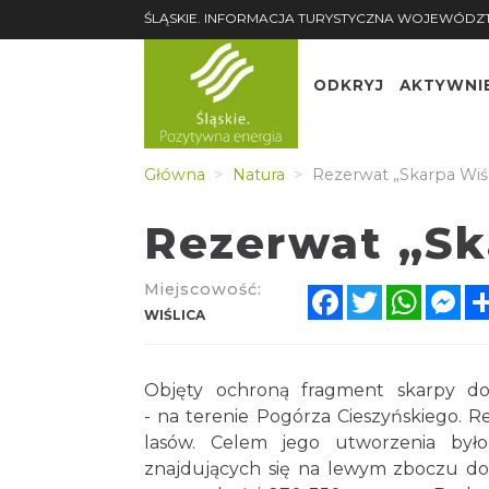
ŚLĄSKIE. INFORMACJA TURYSTYCZNA WOJEWÓDZ
ODKRYJ
AKTYWNI
Główna
Natura
Rezerwat „Skarpa Wiśl
Rezerwat „Sk
Miejscowość:
Facebook
Twitter
Whats
Me
WIŚLICA
Objęty ochroną fragment skarpy do
- na terenie Pogórza Cieszyńskiego. R
lasów. Celem jego utworzenia był
znajdujących się na lewym zboczu doli