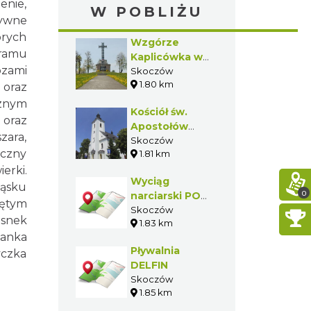
enie,
W POBLIŻU
tywne
órych
Wzgórze
gramu
Kaplicówka w
ozami
Skoczowie
Skoczów
1.80 km
 oraz
cznym
Kościół św.
 oraz
Apostołów
zara,
Piotra i Pawła w
Skoczów
yczny
1.81 km
Skoczowie
erki.
Wyciąg
ląsku
0
narciarski POD
jętym
DĘBEM
Skoczów
osnek
1.83 km
ianka
Pływalnia
czka
DELFIN
Skoczów
1.85 km