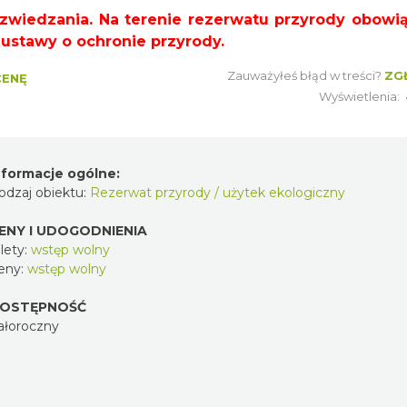
 zwiedzania. Na terenie rezerwatu przyrody obowi
1 ustawy o ochronie przyrody.
Zauważyłeś błąd w treści?
ZG
CENĘ
Wyświetlenia:
nformacje ogólne:
odzaj obiektu:
Rezerwat przyrody / użytek ekologiczny
ENY I UDOGODNIENIA
lety:
wstęp wolny
eny:
wstęp wolny
OSTĘPNOŚĆ
ałoroczny