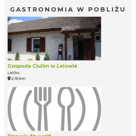
GASTRONOMIA W POBLIŻU
Gospoda Ciulim w Lelowie
Lelów
2.16 km