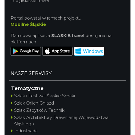
info@slaskie.travel
Portal powstał w ramach projektu
Mobilne Śląskie
Darmowa aplikacja
SLASKIE.travel
dostępna na
platformach
NASZE SERWISY
Tematyczne
Szlak i Festiwal Śląskie Smaki
Szlak Orlich Gniazd
Szlak Zabytków Techniki
Szlak Architektury Drewnianej Województwa
Śląskiego
Industriada