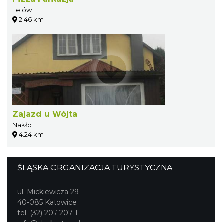
Lelów
2.46 km
Zajazd u Wójta
Nakło
4.24 km
ŚLĄSKA ORGANIZACJA TURYSTYCZNA
ul. Mickiewicza 29
40-085 Katowice
tel. (32) 207 207 1