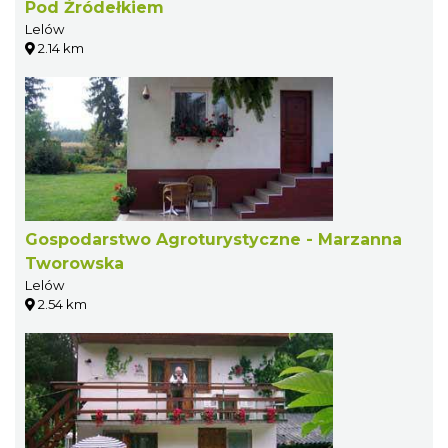
Pod Źródełkiem
Lelów
2.14 km
Gospodarstwo Agroturystyczne - Marzanna
Tworowska
Lelów
2.54 km