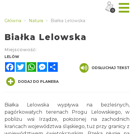
0
Główna
Natura
Białka Lelowska
Białka Lelowska
Miejscowość:
LELÓW
Facebook
Twitter
WhatsApp
Messenger
Share
ODSŁUCHAJ TEKST
DODAJ DO PLANERA
Białka Lelowska wypływa na bezleśnych,
pagórkowatych terenach Progu Lelowskiego, w
pobliżu wsi Irządze, położonej na zachodnich
krańcach województwa śląskiego, tuż przy granicy z
województwem świętokrzyskim. Rzeka płynie na