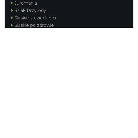
Juromania
Szlak Przyrody
Śląskie z dzieckiem
Śląskie po zdrowie
Festiwal Górnej Odry
Festiwal DziewięćSił
Kajakiem przez Śląskie
Narty w Śląskim
Rowerem przez Śląskie
Silesia Convention
Regionalne
Beskidy
Śląsk Cieszyński
Jura Krakowsko-Częstochowska
Kraina Górnej Odry
Górnośląsko-Zagłębiowska Metropolia
KONTAKT
|
PUNKTY IT
|
POLITYKA
PRYWATNOŚCI