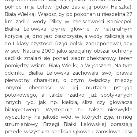
północ, mija Lelów (gdzie zasila ją potok Halszka),
Białą Wielką i Wąsosz, by po pokonaniu niespełna 27
km zasilić wody Pilicy w miejscowości Koniecpol.
Białka Lelowska płynie głównie w naturalnym
korycie, jej dno jest piaszczyste, a wody zaliczają się
do I klasy czystości. Rząd polski zaproponował, aby
w sieci Natura 2000 jako specjalny obszar ochrony
siedlisk znalazł się ponad siedmiohektarowy teren
pomiędzy wsiami Białą Wielką a Wąsoszem. Na tym
odcinku Białka Lelowska zachowała swój prawie
pierwotny charakter, o czym świadczy między
innymi obecność w jej nurtach pstrąga
potokowego, a także rzadko już spotykanych
innych ryb, jak np. kiełbia, śliza czy głowacza
białopłetwego. Występuje tu także niezwykle
wyczulony na jakość wód, w których żyje, minóg
strumieniowy. Brzegi Białki Lelowskiej porastają
przede wszystkim siedliska łąkowe i zaroślowe, lasy