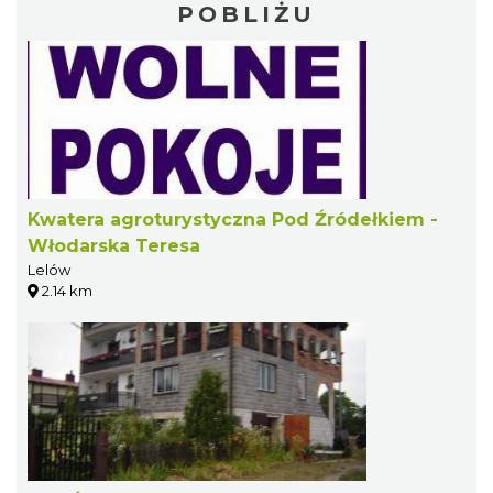
POBLIŻU
Kwatera agroturystyczna Pod Źródełkiem -
Włodarska Teresa
Lelów
2.14 km