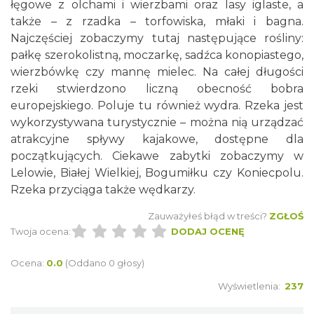
łęgowe z olchami i wierzbami oraz lasy iglaste, a
także – z rzadka – torfowiska, młaki i bagna.
Najczęściej zobaczymy tutaj następujące rośliny:
pałkę szerokolistną, moczarkę, sadźca konopiastego,
wierzbówkę czy mannę mielec. Na całej długości
rzeki stwierdzono liczną obecność bobra
europejskiego. Poluje tu również wydra. Rzeka jest
wykorzystywana turystycznie – można nią urządzać
atrakcyjne spływy kajakowe, dostępne dla
początkujących. Ciekawe zabytki zobaczymy w
Lelowie, Białej Wielkiej, Bogumiłku czy Koniecpolu.
Rzeka przyciąga także wędkarzy.
Zauważyłeś błąd w treści?
ZGŁOŚ
Twoja ocena:
DODAJ OCENĘ
Ocena:
0.0
(Oddano 0 głosy)
Wyświetlenia:
237