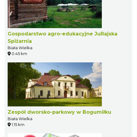
Gospodarstwo agro-edukacyjne JuRajska
Spiżarnia
Biała Wielka
0.45 km
Zespół dworsko-parkowy w Bogumiłku
Biała Wielka
1.15 km