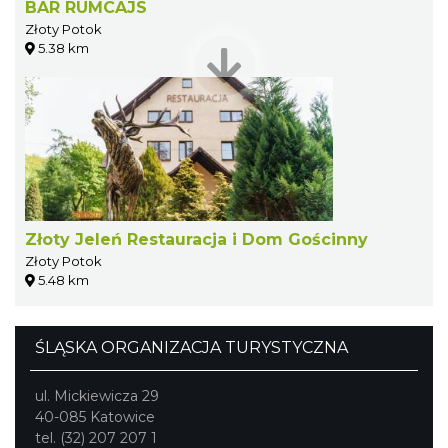
BAR RUMCAJS
Złoty Potok
5.38 km
Złoty Jeleń Restauracja i Dom Gościnny
Złoty Potok
5.48 km
ŚLĄSKA ORGANIZACJA TURYSTYCZNA
ul. Mickiewicza 29
40-085 Katowice
tel. (32) 207 207 1