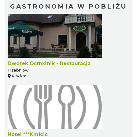
GASTRONOMIA W POBLIŻU
Dworek Ostrężnik - Restauracja
Trzebniów
4.74 km
Hotel ***Kmicic