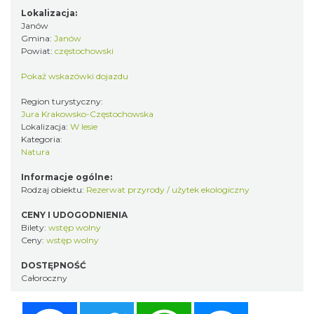
Lokalizacja:
Janów
Gmina:
Janów
Powiat:
częstochowski
Pokaż wskazówki dojazdu
Region turystyczny:
Jura Krakowsko-Częstochowska
Lokalizacja:
W lesie
Kategoria:
Natura
Informacje ogólne:
Rodzaj obiektu:
Rezerwat przyrody / użytek ekologiczny
CENY I UDOGODNIENIA
Bilety:
wstęp wolny
Ceny:
wstęp wolny
DOSTĘPNOŚĆ
Całoroczny
Facebook
Twitter
WhatsApp
Messenger