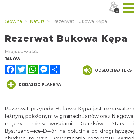
0
Główna
Natura
Rezerwat Bukowa Kępa
Rezerwat Bukowa Kępa
Miejscowość:
JANÓW
Facebook
Twitter
WhatsApp
Messenger
Share
ODSŁUCHAJ TEKST
DODAJ DO PLANERA
Rezerwat przyrody Bukowa Kępa jest rezerwatem
leśnym, położonym w gminach Janów oraz Niegowa,
między miejscowościami Gorzków Stary i
Bystrzanowice-Dwór, na południe od drogi łączącej
obydwie te wsie. Powierzchnia rezerwatu wynosi