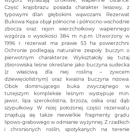
wzgórz wyrastają urokliwe, wapienne ostańce.
Część krajobrazu posiada charakter lessowy, z
typowymi dlań głębokimi wąwozami. Rezerwat
Bukowa Kępa objął północne i północno-wschodnie
zbocza oraz rejon wierzchołkowy wapiennego
wzgórza o wysokości 384 m n.p.m. Utworzony w
1996 r. rezerwat ma prawie 53 ha powierzchni.
Ochronie podlegają naturalne zespoły buczyn o
pierwotnym charakterze. Wykształciły się tutaj
zbiorowiska leśne określane jako buczyna sudecka
(z właściwą dla niej rośliną – żywcem
dziewięciolistnym) oraz kwaśna buczyna niżowa.
Obok dominującego buka zwyczajnego w
tutejszym kompleksie leśnym występuje m.in.
jawor, lipa szerokolistna, brzoza, osika oraz dąb
szypułkowy. W niżej położonej części rezerwatu
znajdują się także niewielkie fragmenty grądu
lipowo-grabowego w odmianie wyżynnej. Z rzadkich
i chronionych roślin, spotykanych na terenie