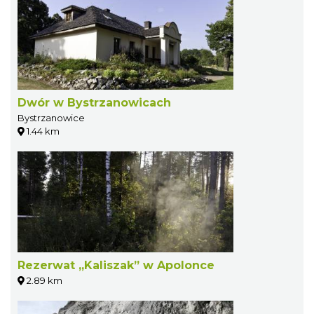
Dwór w Bystrzanowicach
Bystrzanowice
1.44 km
Rezerwat „Kaliszak” w Apolonce
2.89 km