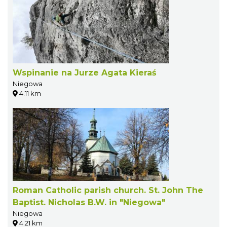
Wspinanie na Jurze Agata Kieraś
Niegowa
4.11 km
Roman Catholic parish church. St. John The
Baptist. Nicholas B.W. in "Niegowa"
Niegowa
4.21 km