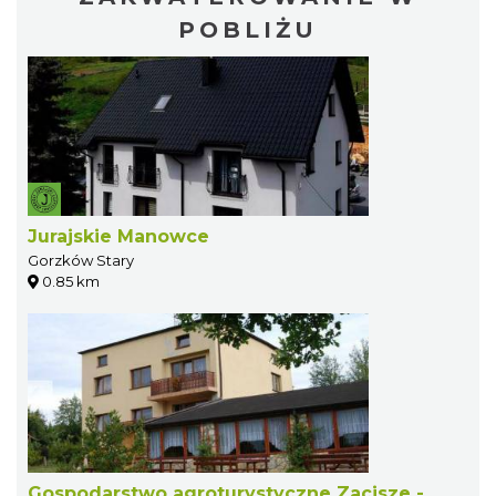
POBLIŻU
Jurajskie Manowce
Gorzków Stary
0.85 km
Gospodarstwo agroturystyczne Zacisze -