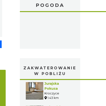
POGODA
pp
senger
Share
ZAKWATEROWANIE
W POBLIŻU
Jurajska
Pokusa
Kroczyce
1.43 km