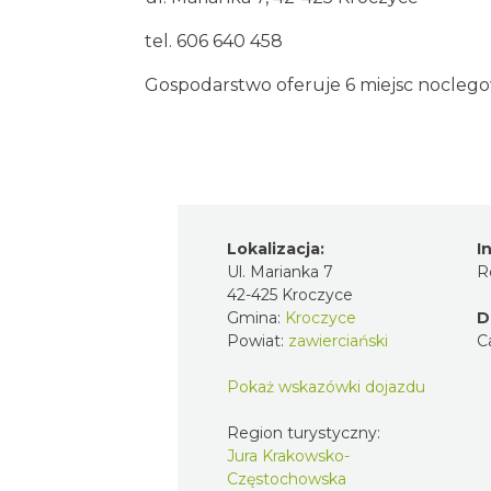
tel. 606 640 458
Gospodarstwo oferuje 6 miejsc noclego
Lokalizacja:
I
Ul. Marianka 7
R
42-425 Kroczyce
Gmina:
Kroczyce
D
Powiat:
zawierciański
C
Pokaż wskazówki dojazdu
Region turystyczny:
Jura Krakowsko-
Częstochowska