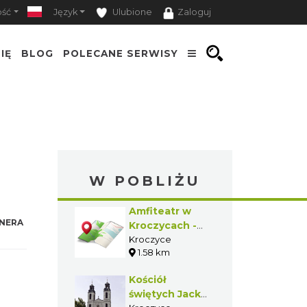
ość
Język
Ulubione
Zaloguj
IĘ
BLOG
POLECANE SERWISY
W POBLIŻU
Amfiteatr w
NERA
Kroczycach -
Skała
Kroczyce
1.58 km
Młynarska
Kościół
świętych Jacka