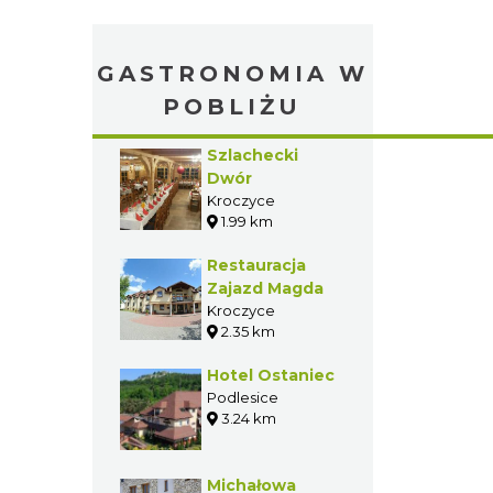
GASTRONOMIA W
POBLIŻU
Szlachecki
Dwór
Kroczyce
1.99 km
Restauracja
Zajazd Magda
Kroczyce
2.35 km
Hotel Ostaniec
Podlesice
3.24 km
Michałowa