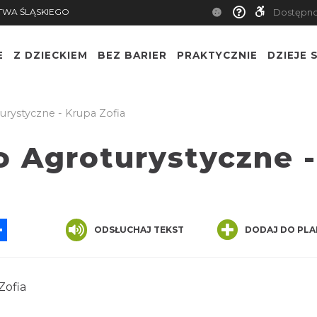
TWA ŚLĄSKIEGO
Dostępn
E
Z DZIECKIEM
BEZ BARIER
PRAKTYCZNIE
DZIEJE S
rystyczne - Krupa Zofia
 Agroturystyczne -
App
ssenger
Share
ODSŁUCHAJ TEKST
DODAJ DO PLA
Zofia