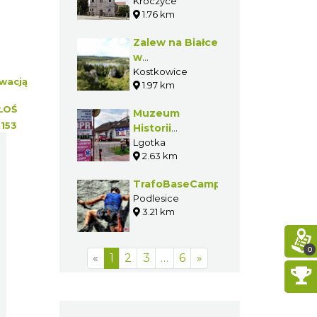
i Marii
Kroczyce
1.76 km
Magdaleny w
Kroczycach
Zalew na Białce
w
Kostkowicach
Kostkowice
wacją
1.97 km
ŁOŚ
Muzeum
:
153
Historii
Ratownictwa i
Lgotka
2.63 km
Sportów
Górskich
TrafoBaseCamp
Podlesice
3.21 km
0
«
1
2
3
…
6
»