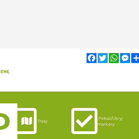
Facebook
Twitter
WhatsA
Mes
CENĘ
Pokaż/Ukryj
Trasy
markery