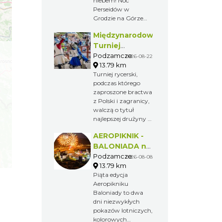
niebem! Noc
Perseidów w
Grodzie na Górze
Birów to wyjątkowe
Międzynarodowy
wydarzenie, podczas
którego będzie
Turniej
można obserwować
Rycerski w
Podzamcze
2026-08-22
rój meteorów,
13.79 km
Podzamczu
poznać tajemnice
Turniej rycerski,
2026
nocnego nieba i
podczas którego
poczuć
zaproszone bractwa
niepowtarzalny
z Polski i zagranicy,
klimat
walczą o tytuł
historycznego
najlepszej drużyny i
grodu.
nagrodę, jaką jest
AEROPIKNIK -
Miecz Kasztelana
Zamku
BALONIADA na
Ogrodzienieckiego.
Zamku
Podzamcze
2026-08-08
Widzowie podczas
13.79 km
Ogrodzieniec
festynu zobaczą
Piąta edycja
liczne pokazy w
Aeropikniku
konkurencjach
Baloniady to dwa
kuszniczych,
dni niezwykłych
łuczniczych, na
pokazów lotniczych,
ostrza, zapasy
kolorowych