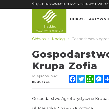
ŚLĄSKIE. INFORMACJA TURYSTYCZNA WOJEWÓDZ
ODKRYJ
AKTYWNI
Główna
Noclegi
Gospodarstwo Agrotu
Gospodarstwo
Krupa Zofia
Miejscowość:
Facebook
Twitter
Whats
Me
KROCZYCE
Gospodarstwo Agroturystyczne Krupa 
ul. Marianka 7, 42-425 Kroczyce