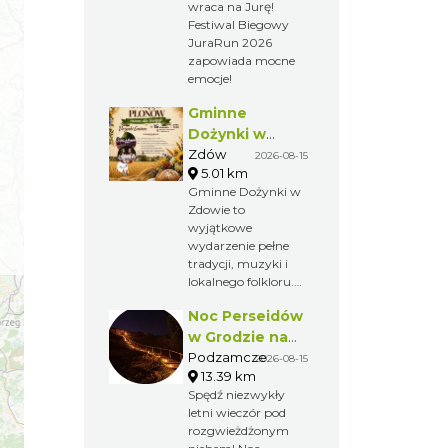
wraca na Jurę!
bieganie wraca
Festiwal Biegowy
na Jurę!
JuraRun 2026
zapowiada mocne
emocje!
Gminne
Dożynki w
Zdowie
Zdów
2026-08-15
5.01 km
Gminne Dożynki w
Zdowie to
wyjątkowe
wydarzenie pełne
tradycji, muzyki i
lokalnego folkloru.
Barwny korowód,
Noc Perseidów
piękne wieńce
dożynkowe oraz
w Grodzie na
występy
Górze Birów
Podzamcze
2026-08-15
artystyczne
13.39 km
pokazują bogactwo
Spędź niezwykły
kultury i zwyczajów
letni wieczór pod
regionu.
rozgwieżdżonym