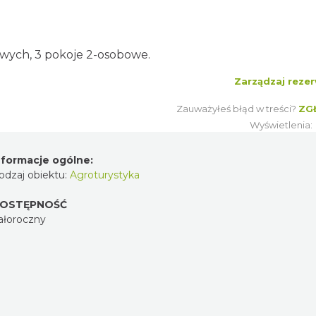
wych, 3 pokoje 2-osobowe.
Zarządzaj rezer
Zauważyłeś błąd w treści?
ZG
Wyświetlenia
nformacje ogólne:
odzaj obiektu:
Agroturystyka
OSTĘPNOŚĆ
ałoroczny