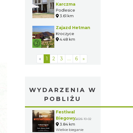
Karczma
Podlesice
3.61 km
Zajazd Hetman
Kroczyce
4.48 km
«
1
2
3
…
6
»
WYDARZENIA W
POBLIŻU
Festiwal
Biegowy
2026-10-02
JuraRun 2026.
3.84 km
Wielkie bieganie
Wielkie