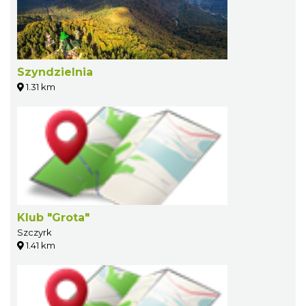
Szyndzielnia
1.31 km
Klub "Grota"
Szczyrk
1.41 km