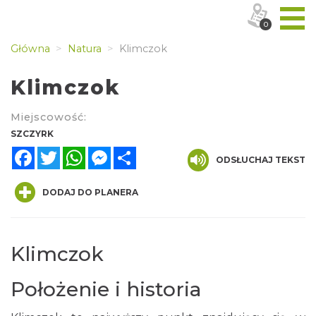
0
Główna
Natura
Klimczok
Klimczok
Miejscowość:
SZCZYRK
Facebook
Twitter
WhatsApp
Messenger
Share
ODSŁUCHAJ TEKST
DODAJ DO PLANERA
Klimczok
Położenie i historia