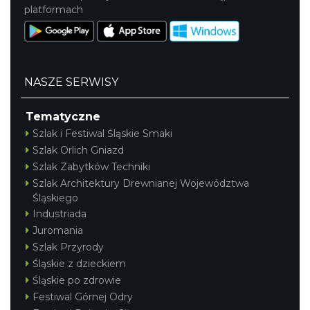
platformach
NASZE SERWISY
Tematyczne
Szlak i Festiwal Śląskie Smaki
Szlak Orlich Gniazd
Szlak Zabytków Techniki
Szlak Architektury Drewnianej Województwa
Śląskiego
Industriada
Juromania
Szlak Przyrody
Śląskie z dzieckiem
Śląskie po zdrowie
Festiwal Górnej Odry