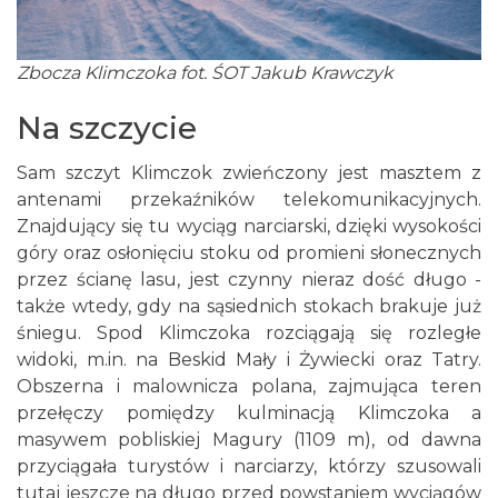
Zbocza Klimczoka fot. ŚOT Jakub Krawczyk
Na szczycie
Sam szczyt Klimczok zwieńczony jest masztem z
antenami przekaźników telekomunikacyjnych.
Znajdujący się tu wyciąg narciarski, dzięki wysokości
góry oraz osłonięciu stoku od promieni słonecznych
przez ścianę lasu, jest czynny nieraz dość długo -
także wtedy, gdy na sąsiednich stokach brakuje już
śniegu. Spod Klimczoka rozciągają się rozległe
widoki, m.in. na Beskid Mały i Żywiecki oraz Tatry.
Obszerna i malownicza polana, zajmująca teren
przełęczy pomiędzy kulminacją Klimczoka a
masywem pobliskiej Magury (1109 m), od dawna
przyciągała turystów i narciarzy, którzy szusowali
tutaj jeszcze na długo przed powstaniem wyciągów