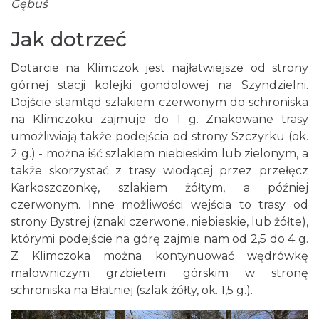
Gębuś
Jak dotrzeć
Dotarcie na Klimczok jest najłatwiejsze od strony
górnej stacji kolejki gondolowej na Szyndzielni.
Dojście stamtąd szlakiem czerwonym do schroniska
na Klimczoku zajmuje do 1 g. Znakowane trasy
umożliwiają także podejścia od strony Szczyrku (ok.
2 g.) - można iść szlakiem niebieskim lub zielonym, a
także skorzystać z trasy wiodącej przez przełęcz
Karkoszczonkę, szlakiem żółtym, a później
czerwonym. Inne możliwości wejścia to trasy od
strony Bystrej (znaki czerwone, niebieskie, lub żółte),
którymi podejście na górę zajmie nam od 2,5 do 4 g.
Z Klimczoka można kontynuować wędrówkę
malowniczym grzbietem górskim w stronę
schroniska na Błatniej (szlak żółty, ok. 1,5 g.).