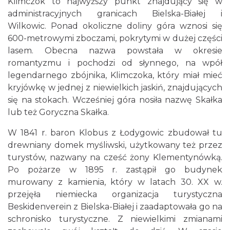
Klimczok to najwyższy punkt znajdujący się w
administracyjnych granicach Bielska-Białej i
Wilkowic. Ponad okoliczne doliny góra wznosi się
600-metrowymi zboczami, pokrytymi w dużej części
lasem. Obecna nazwa powstała w okresie
romantyzmu i pochodzi od słynnego, na wpół
legendarnego zbójnika, Klimczoka, który miał mieć
kryjówkę w jednej z niewielkich jaskiń, znajdujących
się na stokach. Wcześniej góra nosiła nazwę Skałka
lub też Goryczna Skałka.
W 1841 r. baron Klobus z Łodygowic zbudował tu
drewniany domek myśliwski, użytkowany też przez
turystów, nazwany na cześć żony Klementynówką.
Po pożarze w 1895 r. zastąpił go budynek
murowany z kamienia, który w latach 30. XX w.
przejęła niemiecka organizacja turystyczna
Beskidenverein z Bielska-Białej i zaadaptowała go na
schronisko turystyczne. Z niewielkimi zmianami