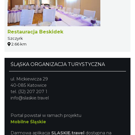
Restauracja Beskidek
Szczyrk
2.66 km
ŚLĄSKA ORGANIZACJA TURYSTYCZNA
ul. Mickiewicza 29
40-085 Katowice
tel. (32) 207 207 1
info@slaskie.travel
Portal powstał w ramach projektu
Mobilne Śląskie
Darmowa aplikacja
SLASKIE.travel
dostępna na