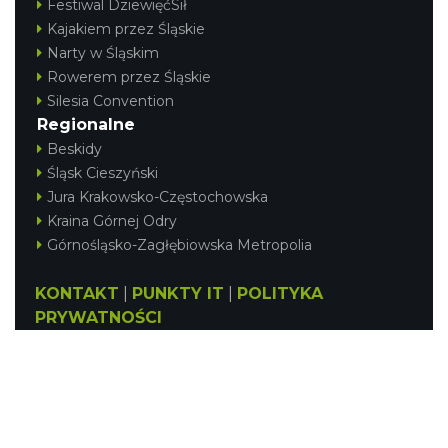
Festiwal DziewięćSił
Kajakiem przez Śląskie
Narty w Śląskim
Rowerem przez Śląskie
Silesia Convention
Regionalne
Beskidy
Śląsk Cieszyński
Jura Krakowsko-Częstochowska
Kraina Górnej Odry
Górnośląsko-Zagłębiowska Metropolia
KONTAKT
|
PUNKTY IT
|
POLITYKA
PRYWATNOŚCI