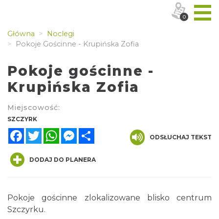
0
Główna
Noclegi
Pokoje Gościnne - Krupińska Zofia
Pokoje gościnne -
Krupińska Zofia
Miejscowość:
SZCZYRK
Facebook
Twitter
WhatsApp
Messenger
Share
ODSŁUCHAJ TEKST
DODAJ DO PLANERA
Pokoje gościnne zlokalizowane blisko centrum
Szczyrku.