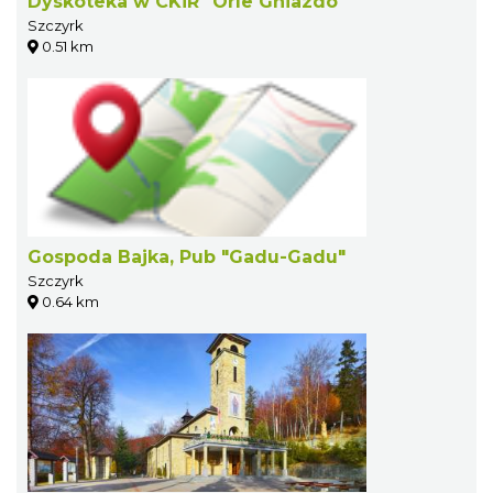
Dyskoteka w CKiR "Orle Gniazdo"
Szczyrk
0.51 km
Gospoda Bajka, Pub "Gadu-Gadu"
Szczyrk
0.64 km