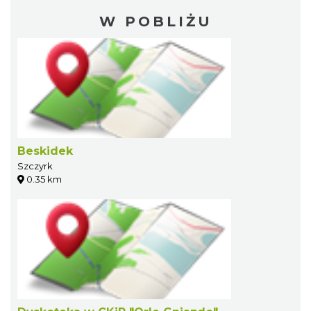
W POBLIŻU
Beskidek
Szczyrk
0.35 km