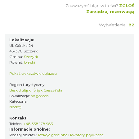
Zauważyłeś błąd w treści?
ZGŁOŚ
Zarządzaj rezerwacją
Wyświetlenia:
82
Lokalizacja:
Ul. Górska 24
43-370 Szczyrk
Gmina:
Szczyrk
Powiat:
bielski
Pokaż wskazówki dojazdu
Region turystyczny:
Beskid Śląski, Śląsk Cieszyński
Lokalizacja:
W górach
Kategoria:
Noclegi
Kontakt:
Telefon:
+48 338 178 983
Informacje ogólne:
Rodzaj obiektu:
Pokoje gościnne i kwatery prywatne