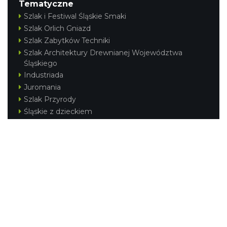
Tematyczne
Szlak i Festiwal Śląskie Smaki
Szlak Orlich Gniazd
Szlak Zabytków Techniki
Szlak Architektury Drewnianej Województwa
Śląskiego
Industriada
Juromania
Szlak Przyrody
Śląskie z dzieckiem
Śląskie po zdrowie
Festiwal Górnej Odry
Festiwal DziewięćSił
Kajakiem przez Śląskie
Narty w Śląskim
Rowerem przez Śląskie
Silesia Convention
Regionalne
Beskidy