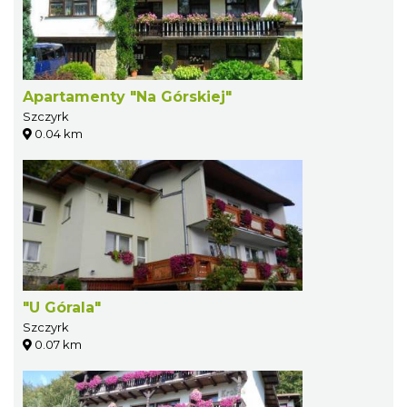
Apartamenty "Na Górskiej"
Szczyrk
0.04 km
"U Górala"
Szczyrk
0.07 km