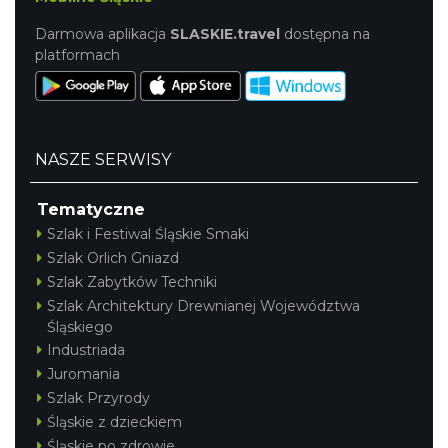
Darmowa aplikacja
SLASKIE.travel
dostępna na
platformach
NASZE SERWISY
Tematyczne
Szlak i Festiwal Śląskie Smaki
Szlak Orlich Gniazd
Szlak Zabytków Techniki
Szlak Architektury Drewnianej Województwa
Śląskiego
Industriada
Juromania
Szlak Przyrody
Śląskie z dzieckiem
Śląskie po zdrowie