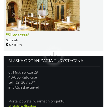
"Silveretta"
Szczyrk
0.48 km
ŚLĄSKA ORGANIZACJA TURYSTYCZNA
ul. Mickiewicza 29
40-085 Katowice
tel. (32) 207 207 1
info@slaskie.travel
Portal powstał w ramach projektu
Mobilne Śląskie