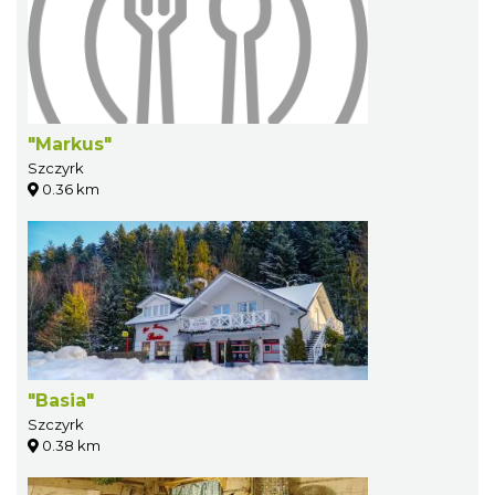
"Markus"
Szczyrk
0.36 km
"Basia"
Szczyrk
0.38 km