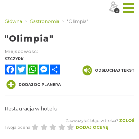
0
Główna
Gastronomia
"Olimpia"
"Olimpia"
Miejscowość:
SZCZYRK
Facebook
Twitter
WhatsApp
Messenger
Share
ODSŁUCHAJ TEKST
DODAJ DO PLANERA
Restauracja w hotelu.
Zauważyłeś błąd w treści?
ZGŁOŚ
Twoja ocena:
DODAJ OCENĘ