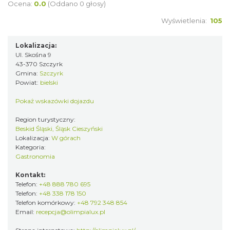
Ocena:
0.0
(Oddano 0 głosy)
Wyświetlenia:
105
Lokalizacja:
Ul. Skośna 9
43-370 Szczyrk
Gmina:
Szczyrk
Powiat:
bielski
Pokaż wskazówki dojazdu
Region turystyczny:
Beskid Śląski, Śląsk Cieszyński
Lokalizacja:
W górach
Kategoria:
Gastronomia
Kontakt:
Telefon:
+48 888 780 695
Telefon:
+48 338 178 150
Telefon komórkowy:
+48 792 348 854
Email:
recepcja@olimpialux.pl