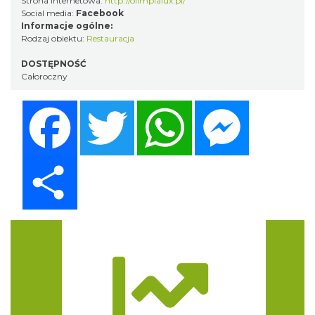
Strona internetowa:
http://olimpialux.pl/
Social media:
Facebook
Informacje ogólne:
Rodzaj obiektu:
Restauracja
DOSTĘPNOŚĆ
Całoroczny
Facebook
Twitter
WhatsApp
Messenger
Share
Trasa