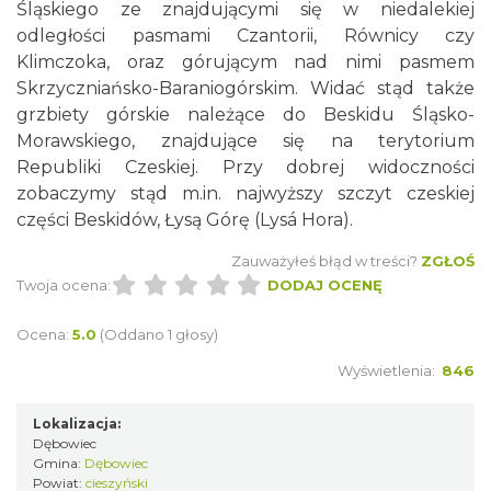
Śląskiego ze znajdującymi się w niedalekiej
odległości pasmami Czantorii, Równicy czy
Klimczoka, oraz górującym nad nimi pasmem
Skrzyczniańsko-Baraniogórskim. Widać stąd także
grzbiety górskie należące do Beskidu Śląsko-
Morawskiego, znajdujące się na terytorium
Republiki Czeskiej. Przy dobrej widoczności
zobaczymy stąd m.in. najwyższy szczyt czeskiej
części Beskidów, Łysą Górę (Lysá Hora).
Zauważyłeś błąd w treści?
ZGŁOŚ
Twoja ocena:
DODAJ OCENĘ
Ocena:
5.0
(Oddano 1 głosy)
Wyświetlenia:
846
Lokalizacja:
Dębowiec
Gmina:
Dębowiec
Powiat:
cieszyński