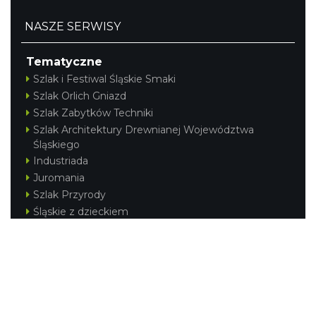
NASZE SERWISY
Tematyczne
Szlak i Festiwal Śląskie Smaki
Szlak Orlich Gniazd
Szlak Zabytków Techniki
Szlak Architektury Drewnianej Województwa
Śląskiego
Industriada
Juromania
Szlak Przyrody
Śląskie z dzieckiem
Śląskie po zdrowie
Festiwal Górnej Odry
Festiwal DziewięćSił
Kajakiem przez Śląskie
Narty w Śląskim
Rowerem przez Śląskie