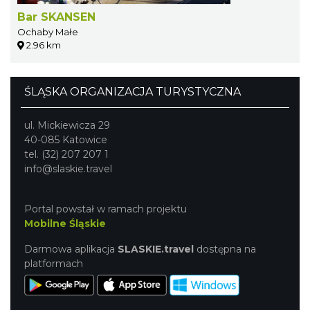
Bar SKANSEN
Ochaby Małe
2.96 km
ŚLĄSKA ORGANIZACJA TURYSTYCZNA
ul. Mickiewicza 29
40-085 Katowice
tel. (32) 207 207 1
info@slaskie.travel
Portal powstał w ramach projektu
Mobilne Śląskie
Darmowa aplikacja
SLASKIE.travel
dostępna na
platformach