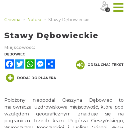
0
Główna
Natura
Stawy Dębowieckie
Stawy Dębowieckie
Miejscowość:
DĘBOWIEC
Facebook
Twitter
WhatsApp
Messenger
Share
ODSŁUCHAJ TEKST
DODAJ DO PLANERA
Położony nieopodal Cieszyna Dębowiec to
malownicza, uzdrowiskowa miejscowość, która pod
względem geograficznym znajduje się na
pograniczu trzech krain: Pogórza Cieszyńskiego,
Wysoczyzny Kończyckiej i Doliny Górnej Wisły.