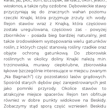
karaś, jaź, płoć, sum, szczupak, sandacz, okoń, jesiotr,
wiosłonos, a także ryby ozdobne. Dębowieckie stawy
przyczyniają się do znacznych wahań poziomu
rzeczki Knajki, która przyjmuje zrzuty ich wody.
Rejon stawów wraz z Knajką, która częściowo
została uregulowana, częściowo zaś - powyżej
zbiorników - posiada bieg bardziej naturalny, jest
także środowiskiem występowania wielu gatunków
roślin, z których część stanowią rośliny rzadkie oraz
objęte ochroną gatunkową. Do zbiorowisk
roślinnych w okolicy doliny Knajki należą m.in.
trzcinowiska, murawy ciepłolubne, zbiorowiska
łąkowe (szczególnie interesujące w miejscu zwanym
„Na Bagnach”) czy pozostałości lasów grądowych.
Spośród starych dębów pięć zarejestrowanych jest
jako pomniki przyrody. Okolice stawów to
atrakcyjne miejsce spacerów. Rejon ten obfituje
również w dobre punkty widokowe na Beskidy.
Zobaczymy stąd sporą część wzniesień Beskidu