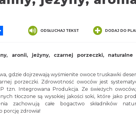
App
ssenger
Share
ODSŁUCHAJ TEKST
DODAJ DO PLA
, aronii, jeżyny, czarnej porzeczki, naturalne
a, gdzie dojrzewają wyśmienite owoce truskawki dese
 czarnej porzeczki. Zdrowotność owoców jest systematy
IP tzn. Integrowana Produkcja. Ze świeżych owoców
ch tłoczone są wysokiej jakości soki, które jako pro
nia zachowują całe bogactwo składników natura
 porcję zdrowia!