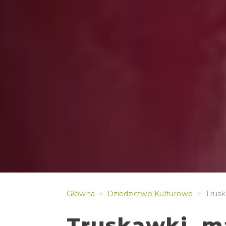
Główna
Dziedzictwo Kulturowe
Truska
Truskawki, ma