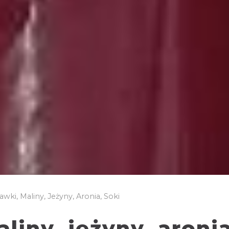
wki, Maliny, Jeżyny, Aronia, Soki
liny, jeżyny, aronia