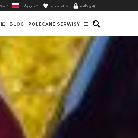
ość
Język
Ulubione
Zaloguj
IĘ
BLOG
POLECANE SERWISY