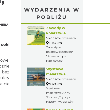
WYDARZENIA W
POBLIŻU
NERA
Zawody w
kolarstwie
górskim
Skoczów
2026-09-19
8.53 km
"Rowerem po
 soki
Zawody w
Kaplicówce"
kolarstwie górskim
"Rowerem po
rowej
Kaplicówce"
cznie
Wystawa
, bez
malarstwa
dukty
Anny Siłuch –
Skoczów
2026-07-16
lnie
9.49 km
„Tryptyk
Wystawa
natury i
malarstwa Anny
wyobraźni”
Siłuch – „Tryptyk
natury i wyobraźni”
KOCIA SZAJKA