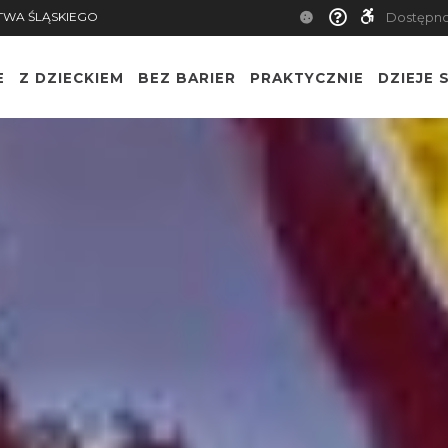
TWA ŚLĄSKIEGO
Dostępn
E
Z DZIECKIEM
BEZ BARIER
PRAKTYCZNIE
DZIEJE S