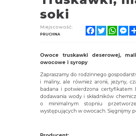
soki
Miejscowość:
Facebook
Twitter
Whats
Me
PRUCHNA
Owoce truskawki deserowej, maliny
owocowe i syropy
Zapraszamy do rodzinnego gospodarstw
i maliny, ale również aronii, jeżyny,
badana i potwierdzona certyfikatem 
dodawania wody i składników chemiczny
o minimalnym stopniu przetworze
występujących w owocach. Sięgnijmy po
Producent: