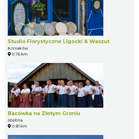
Studio Florystyczne Ligocki & Waszut
Koniaków
0.76 km
Bacówka na Złotym Groniu
Istebna
0.81 km