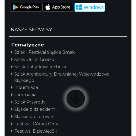
NASZE SERWISY
Tematyczne
Szlak i Festiwal Śląskie Smaki
Szlak Orlich Gniazd
Szlak Zabytków Techniki
Szlak Architektury Drewnianej Województwa
Śląskiego
Industriada
Juromania
Szlak Przyrody
Śląskie z dzieckiem
Śląskie po zdrowie
Festiwal Górnej Odry
Festiwal DziewięćSił