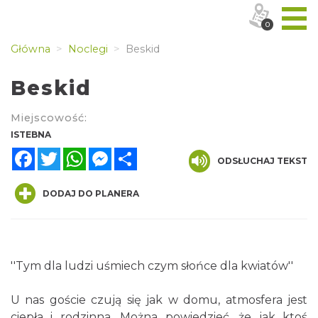
0
Główna
Noclegi
Beskid
Beskid
Miejscowość:
ISTEBNA
Facebook
Twitter
WhatsApp
Messenger
Share
ODSŁUCHAJ TEKST
DODAJ DO PLANERA
''Tym dla ludzi uśmiech czym słońce dla kwiatów''
U nas goście czują się jak w domu, atmosfera jest
ciepła i rodzinna. Można powiedzieć, że jak ktoś