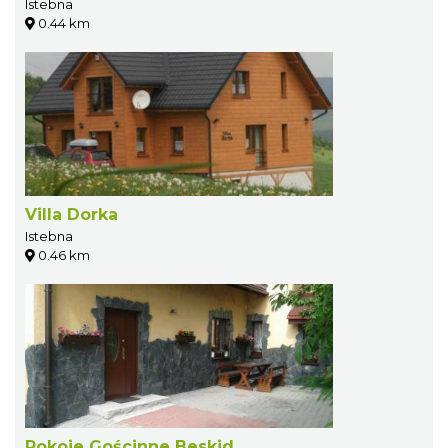
Istebna
0.44 km
Villa Dorka
Istebna
0.46 km
Pokoje Gościnne Beskid