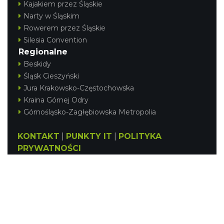
Kajakiem przez Śląskie
Narty w Śląskim
Rowerem przez Śląskie
Silesia Convention
Regionalne
Beskidy
Śląsk Cieszyński
Jura Krakowsko-Częstochowska
Kraina Górnej Odry
Górnośląsko-Zagłębiowska Metropolia
KONTAKT
|
PUNKTY IT
|
POLITYKA
PRYWATNOŚCI