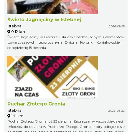
Święto Jagnięciny w Istebnej
Istebna
2026-08-15
0.12 km
Święto Jagnięciny w Dworze Kukuczka będzie jednym z elementów
towarzyszących tegorocznym Dniom Koronki Koniakowskiej i
odbędzie się 15 sierpnia.
Puchar Złotego Gronia
Istebna
2026-08-23
1.71 km
Puchar Złotego Gronia już 23 sierpnia! Zapraszamy wszystkie dzieci i
młodzież do udziału w Pucharze Złotego Gronia, który odbędzie się
na naszej zielonej trasie, z podziałem na grupy wiekowe. Nieważne,