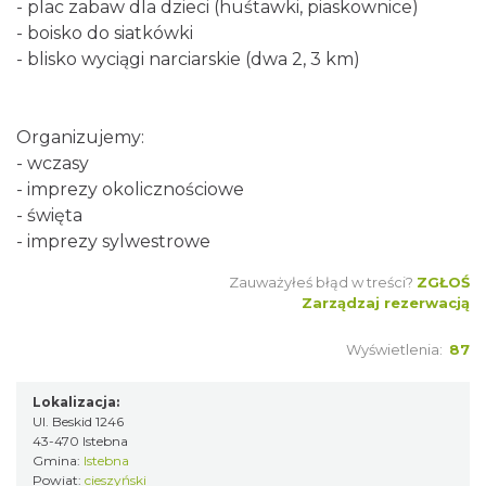
- plac zabaw dla dzieci (huśtawki, piaskownice)
- boisko do siatkówki
- blisko wyciągi narciarskie (dwa 2, 3 km)
Organizujemy:
- wczasy
- imprezy okolicznościowe
- święta
- imprezy sylwestrowe
Zauważyłeś błąd w treści?
ZGŁOŚ
Zarządzaj rezerwacją
Wyświetlenia:
87
Lokalizacja:
Ul. Beskid 1246
43-470 Istebna
Gmina:
Istebna
Powiat:
cieszyński