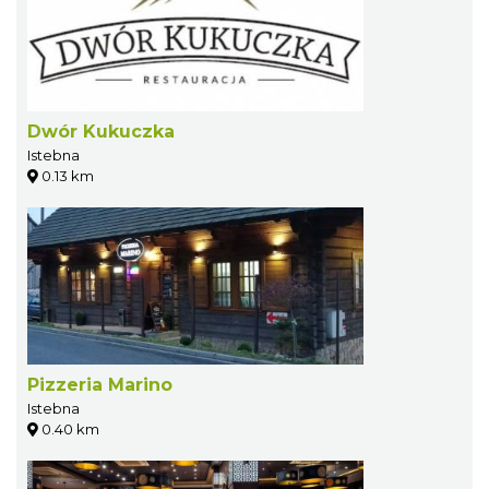
Dwór Kukuczka
Istebna
0.13 km
Pizzeria Marino
Istebna
0.40 km