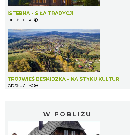
ISTEBNA - SIŁA TRADYCJI
ODSŁUCHAJ
TRÓJWIEŚ BESKIDZKA - NA STYKU KULTUR
ODSŁUCHAJ
W POBLIŻU