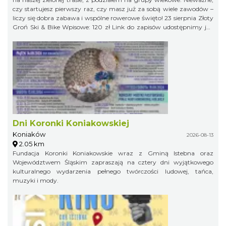
czy startujesz pierwszy raz, czy masz już za sobą wiele zawodów –
liczy się dobra zabawa i wspólne rowerowe święto! 23 sierpnia Złoty
Groń Ski & Bike Wpisowe: 120 zł Link do zapisów udostępnimy już
niebawem, więc obserwujcie profil organizatora, żeby niczego nie
przegapić!
Dni Koronki Koniakowskiej
Koniaków
2026-08-13
2.05 km
Fundacja Koronki Koniakowskie wraz z Gminą Istebna oraz
Województwem Śląskim zapraszają na cztery dni wyjątkowego
kulturalnego wydarzenia pełnego twórczości ludowej, tańca,
muzyki i mody.