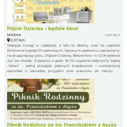
Pójcie Dziecka – będzie kino!
Istebna
2026-08-11
2.07 km
Wakacje trwają w najlepsze, a lato to idealny czas na wspólne
filmowe przygody! Po pierwszym, lipcowym spotkaniu zapraszamy
na drugą edycję cyklu „Pójdzie Dziecka, Bedzie Kino” w GOK Istebna!
Już we wtorek, 11 sierpnia o godz. 18:00 wspólnie obejrzymy bajkę
„Yakari” - pełną przygód, pięknych krajobrazów i wartościową
opowieść o odwadze, przyjaźni oraz szacunku do natury. To
doskonały pomysł na letni wieczór i świetna okazja, aby spędzić
wakacyjny czas w gronie rówieśników podczas wspólnego seansu.
Zapraszamy na bajkę i... popcorn! Na wszystkich uczestników
będzie czekał kinowy poczęstunek. Gminny Ośrodek Kultury w
Istebnej 11 sierpnia (wtorek) godz. 18.00 Wstęp wolny! Obowiązują
zapisy pod numerem telefonu: 791 452 222. Liczba miejsc jest
ograniczona, dlatego zachęcamy do wcześniejszych zapisów.
Piknik Rodzinny ze św. Franciszkiem z Asyżu