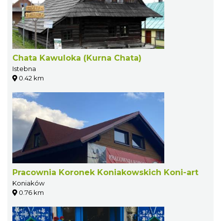
Chata Kawuloka (Kurna Chata)
Istebna
0.42 km
Pracownia Koronek Koniakowskich Koni-art
Koniaków
0.76 km