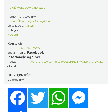
Pokaż wskazówki dojazdu
Region turystyczny:
Beskid Śląski, Śląsk Cieszyński
Lokalizacja:
Na wsi
Kategoria:
Noclegi
Kontakt:
Telefon:
+48 692 135 956
Social media:
Facebook
Informacje ogólne:
Rodzaj
Agroturystyka
,
Pokoje gościnne i kwatery prywatne
obiektu:
DOSTĘPNOŚĆ
Całoroczny
Facebook
Twitter
WhatsApp
Messenger
Share