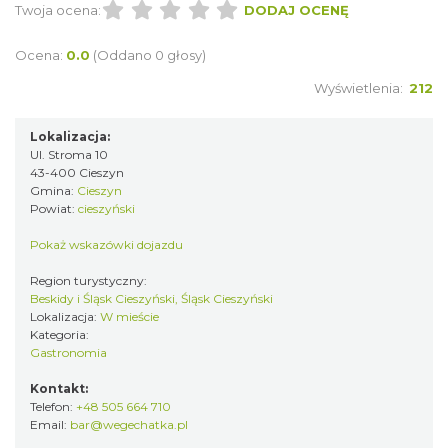
Twoja ocena:
DODAJ OCENĘ
Ocena:
0.0
(Oddano 0 głosy)
Wyświetlenia:
212
Lokalizacja:
Ul. Stroma 10
43-400 Cieszyn
Gmina:
Cieszyn
Powiat:
cieszyński
Pokaż wskazówki dojazdu
Region turystyczny:
Beskidy i Śląsk Cieszyński, Śląsk Cieszyński
Lokalizacja:
W mieście
Kategoria:
Gastronomia
Kontakt:
Telefon:
+48 505 664 710
Email:
bar@wegechatka.pl