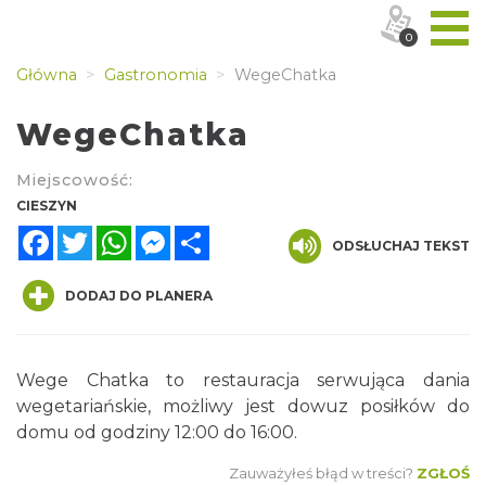
0
Główna
Gastronomia
WegeChatka
WegeChatka
Miejscowość:
CIESZYN
Facebook
Twitter
WhatsApp
Messenger
Share
ODSŁUCHAJ TEKST
DODAJ DO PLANERA
Wege Chatka to restauracja serwująca dania
wegetariańskie, możliwy jest dowuz posiłków do
domu od godziny 12:00 do 16:00.
Zauważyłeś błąd w treści?
ZGŁOŚ