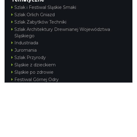
Szlak i Festiwal Śląskie Smaki
Szlak Orlich Gniazd
Szlak Zabytków Techniki
Szlak Architektury Drewnianej Województwa
Śląskiego
Industriada
Juromania
Szlak Przyrody
Śląskie z dzieckiem
Śląskie po zdrowie
Festiwal Górnej Odry
Festiwal DziewięćSił
Kajakiem przez Śląskie
Narty w Śląskim
Rowerem przez Śląskie
Silesia Convention
Regionalne
Beskidy