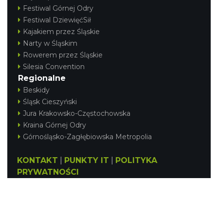
Festiwal Górnej Odry
Festiwal DziewięćSił
Kajakiem przez Śląskie
Narty w Śląskim
Rowerem przez Śląskie
Silesia Convention
Regionalne
Beskidy
Śląsk Cieszyński
Jura Krakowsko-Częstochowska
Kraina Górnej Odry
Górnośląsko-Zagłębiowska Metropolia
KONTAKT
|
PUNKTY IT
|
POLITYKA
PRYWATNOŚCI