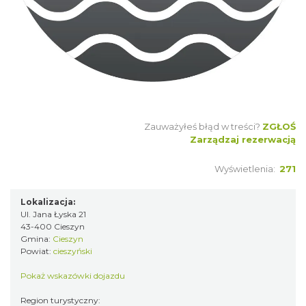
Zauważyłeś błąd w treści?
ZGŁOŚ
Zarządzaj rezerwacją
Wyświetlenia:
271
Lokalizacja:
Ul. Jana Łyska 21
43-400 Cieszyn
Gmina:
Cieszyn
Powiat:
cieszyński
Pokaż wskazówki dojazdu
Region turystyczny: