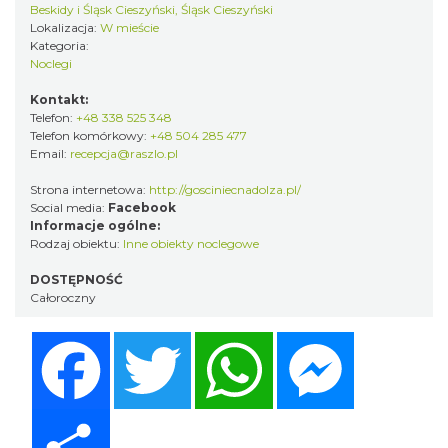
Beskidy i Śląsk Cieszyński, Śląsk Cieszyński
Lokalizacja:
W mieście
Kategoria:
Noclegi
Kontakt:
Telefon:
+48 338 525 348
Telefon komórkowy:
+48 504 285 477
Email:
recepcja@raszlo.pl
Strona internetowa:
http://gosciniecnadolza.pl/
Social media:
Facebook
Informacje ogólne:
Rodzaj obiektu:
Inne obiekty noclegowe
DOSTĘPNOŚĆ
Całoroczny
Facebook
Twitter
WhatsApp
Messenger
Share