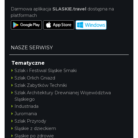
Darmowa aplikacja
SLASKIE.travel
dostępna na
platformach
NASZE SERWISY
Tematyczne
Szlak i Festiwal Śląskie Smaki
Szlak Orlich Gniazd
Szlak Zabytków Techniki
Szlak Architektury Drewnianej Województwa
Śląskiego
Industriada
Juromania
Szlak Przyrody
Śląskie z dzieckiem
Śląskie po zdrowie