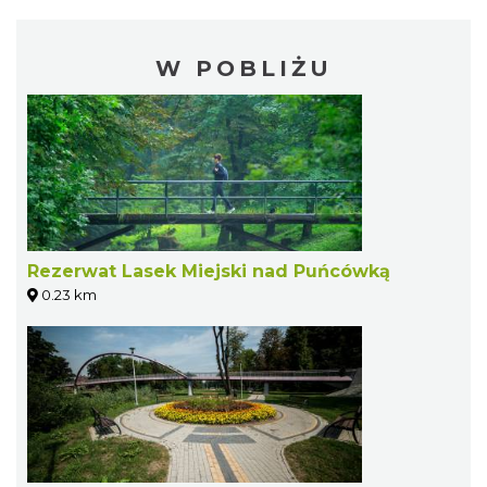
W POBLIŻU
Rezerwat Lasek Miejski nad Puńcówką
0.23 km