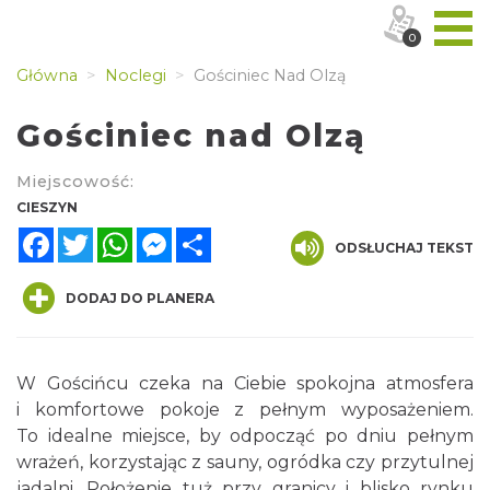
0
Główna
Noclegi
Gościniec Nad Olzą
Gościniec nad Olzą
Miejscowość:
CIESZYN
Facebook
Twitter
WhatsApp
Messenger
Share
ODSŁUCHAJ TEKST
DODAJ DO PLANERA
W Gościńcu czeka na Ciebie spokojna atmosfera
i komfortowe pokoje z pełnym wyposażeniem.
To idealne miejsce, by odpocząć po dniu pełnym
wrażeń, korzystając z sauny, ogródka czy przytulnej
jadalni. Położenie tuż przy granicy i blisko rynku