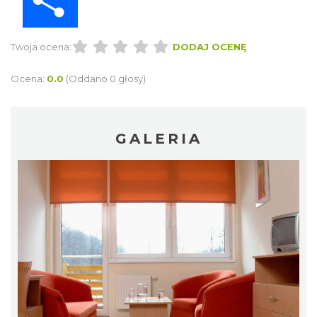
Twoja ocena:
DODAJ OCENĘ
Ocena:
0.0
(Oddano 0 głosy)
GALERIA