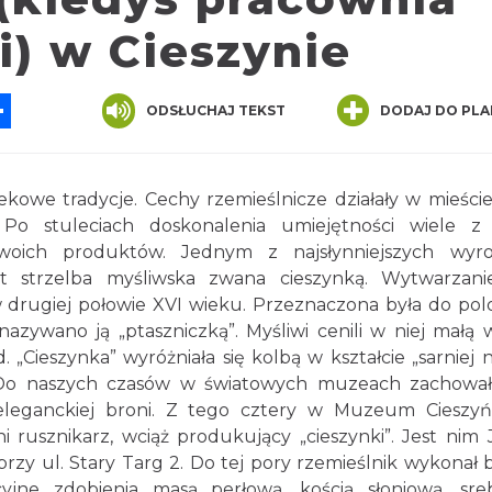
i) w Cieszynie
App
ssenger
Share
ODSŁUCHAJ TEKST
DODAJ DO PLA
iekowe tradycje. Cechy rzemieślnicze działały w mieści
Po stuleciach doskonalenia umiejętności wiele z
woich produktów. Jednym z najsłynniejszych wyro
st strzelba myśliwska zwana cieszynką. Wytwarzani
w drugiej połowie XVI wieku. Przeznaczona była do po
nazywano ją „ptaszniczką”. Myśliwi cenili w niej małą 
 „Cieszynka” wyróżniała się kolbą w kształcie „sarniej n
 Do naszych czasów w światowych muzeach zachował
eleganckiej broni. Z tego cztery w Muzeum Cieszyń
i rusznikarz, wciąż produkujący „cieszynki”. Jest nim 
zy ul. Stary Targ 2. Do tej pory rzemieślnik wykonał b
cyjne zdobienia masą perłową, kością słoniową, sr