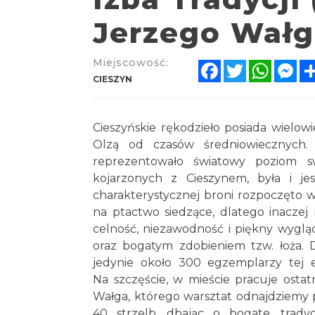
Jerzego Wałg
Miejscowość:
Facebook
Twitter
Whats
Me
CIESZYN
Cieszyńskie rękodzieło posiada wielow
Olzą od czasów średniowiecznych. 
reprezentowało światowy poziom s
kojarzonych z Cieszynem, była i je
charakterystycznej broni rozpoczęto 
na ptactwo siedzące, dlatego inaczej 
celność, niezawodność i piękny wygląd.
oraz bogatym zdobieniem tzw. łoża.
jedynie około 300 egzemplarzy tej 
Na szczęście, w mieście pracuje ostatn
Wałga, którego warsztat odnajdziemy pr
40 strzelb, dbając o bogate, trady