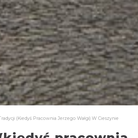
radycji (kiedyś Pracownia Jerzego Wałgi) W Cieszynie
 (kiedyś pracownia