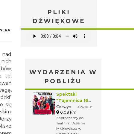
PLIKI
DŹWIĘKOWE
NERA
e nad
 nich
bów,
WYDARZENIA W
e tej
POBLIŻU
lowań
wagę,
Spektakl
óżki”
"Tajemnica 16.
o się
piętra"
Cieszyn
2026-10-18
skim.
0.08 km
Zapraszamy do
Jerzy
Teatr im. Adama
lisko
Mickiewicza w
ebrem
Cieszynie na