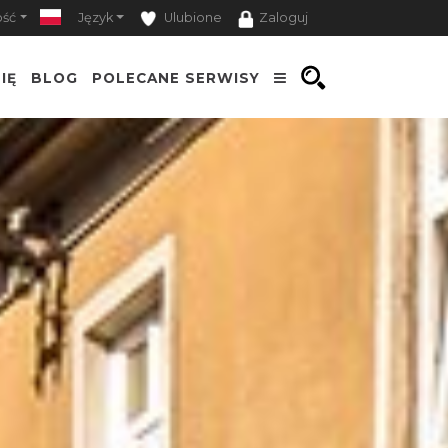
ość
Język
Ulubione
Zaloguj
IĘ
BLOG
POLECANE SERWISY