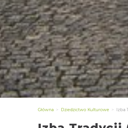
Główna
Dziedzictwo Kulturowe
Izba T
Izba Tradycji