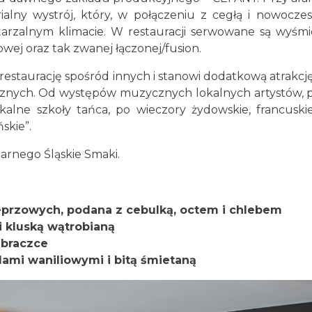
ialny wystrój, który, w połączeniu z cegłą i nowocze
tarzalnym klimacie. W restauracji serwowane są wyśmi
wej oraz tak zwanej łączonej/fusion.
staurację spośród innych i stanowi dodatkową atrakcję,
cznych. Od występów muzycznych lokalnych artystów, 
alne szkoły tańca, po wieczory żydowskie, francuski
skie”.
narnego Śląskie Smaki.
ieprzowych, podana z cebulką, octem i chlebem
kluską wątrobianą
abraczce
dami waniliowymi i bitą śmietaną