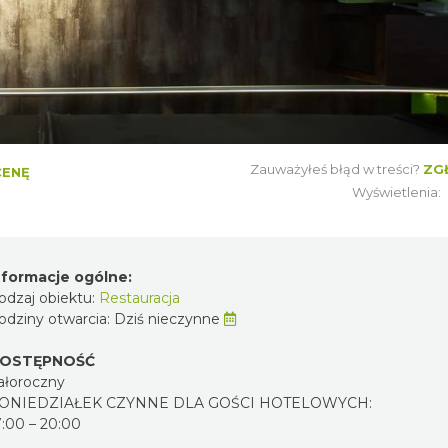
Zauważyłeś błąd w treści?
ZG
CENĘ
Wyświetlenia:
nformacje ogólne:
odzaj obiektu:
Restauracja
odziny otwarcia:
Dziś nieczynne
OSTĘPNOŚĆ
ałoroczny
ONIEDZIAŁEK CZYNNE DLA GOŚCI HOTELOWYCH:
7:00 – 20:00