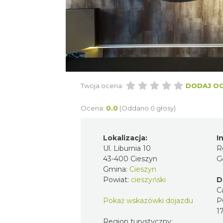
Twoja ocena:
DODAJ O
Ocena:
0.0
(Oddano 0 głosy)
Lokalizacja:
I
Ul. Liburnia 10
R
43-400 Cieszyn
G
Gmina:
Cieszyn
Powiat:
cieszyński
D
C
Pokaż wskazówki dojazdu
P
1
Region turystyczny: