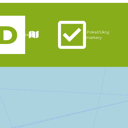
Pokaż/Ukryj
Trasy
markery