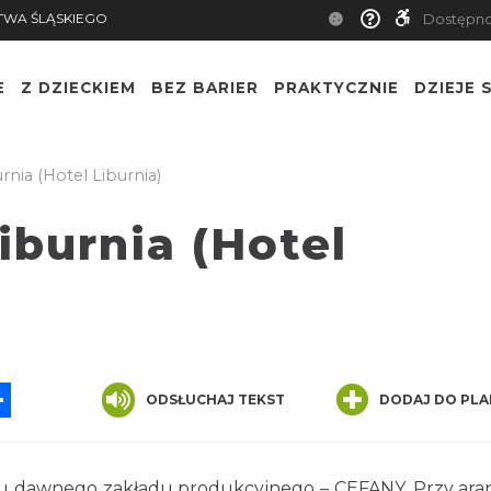
TWA ŚLĄSKIEGO
Dostępn
E
Z DZIECKIEM
BEZ BARIER
PRAKTYCZNIE
DZIEJE S
rnia (Hotel Liburnia)
iburnia (Hotel
App
ssenger
Share
ODSŁUCHAJ TEKST
DODAJ DO PLA
cu dawnego zakładu produkcyjnego – CEFANY. Przy aran