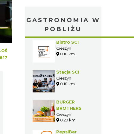
GASTRONOMIA W
POBLIŻU
Bistro SCI
Cieszyn
ŁOŚ
0.18 km
817
Stacja SCI
Cieszyn
0.18 km
BURGER
BROTHERS
Cieszyn
0.29 km
PepsiBar