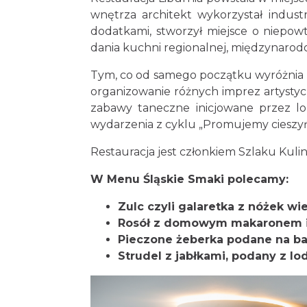
wnętrza architekt wykorzystał industr
dodatkami, stworzył miejsce o niepow
dania kuchni regionalnej, międzynarodo
Tym, co od samego początku wyróżnia re
organizowanie różnych imprez artysty
zabawy taneczne inicjowane przez lok
wydarzenia z cyklu „Promujemy cieszyń
Restauracja jest członkiem Szlaku Kuli
W Menu Śląskie Smaki polecamy:
Zulc czyli galaretka z nóżek w
Rosół z domowym makaronem i 
Pieczone żeberka podane na b
Strudel z jabłkami, podany z lo