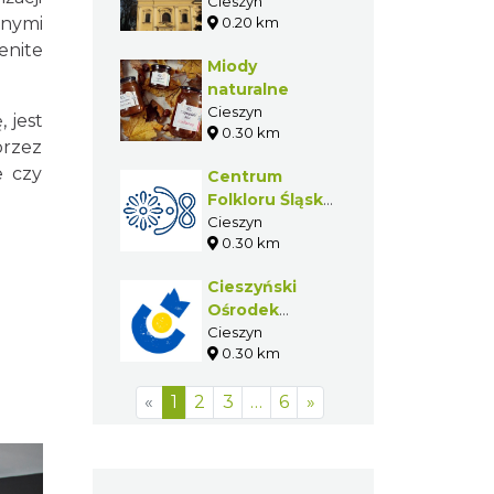
Najświętszej
Cieszyn
snymi
0.20 km
Marii Panny w
Cieszynie
enite
Miody
naturalne
Cieszyn
 jest
0.30 km
przez
e czy
Centrum
Folkloru Śląska
Cieszyńskiego
Cieszyn
0.30 km
Cieszyński
Ośrodek
Kultury "Dom
Cieszyn
0.30 km
Narodowy" -
COK
«
1
2
3
…
6
»