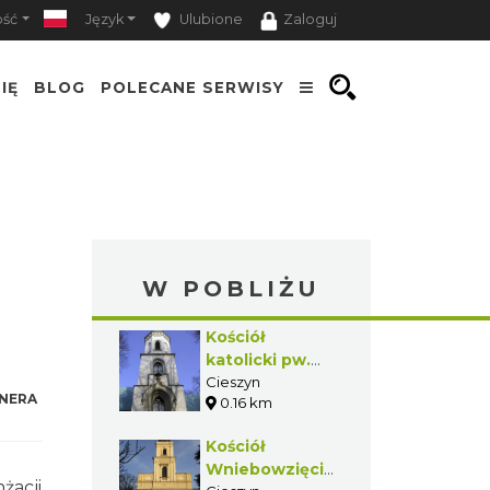
ość
Język
Ulubione
Zaloguj
IĘ
BLOG
POLECANE SERWISY
W POBLIŻU
Kościół
katolicki pw.
Świętej Trójcy
Cieszyn
NERA
0.16 km
w Cieszynie
Kościół
Wniebowzięcia
żacji