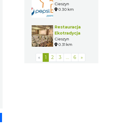
Cieszyn
0.30 km
Restauracja
Ekotradycja
Cieszyn
0.31 km
«
1
2
3
…
6
»
pp
senger
Share