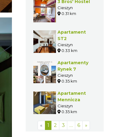
3 Bros' Hostel
Cieszyn
0.31 km
Apartament
ST2
Cieszyn
0.33 km
Apartamenty
Rynek 7
Cieszyn
0.35 km
Apartament
Mennicza
Cieszyn
0.35 km
«
1
2
3
…
6
»