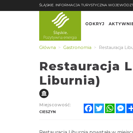
ŚLĄSKIE. INFORMACJA TURYSTYCZNA WOJEWÓDZ
ODKRYJ
AKTYWNI
Główna
Gastronomia
Restauracja Libu
Restauracja L
Liburnia)
Miejscowość:
Facebook
Twitter
Whats
Me
CIESZYN
Restauracja Liburnia powstała w miejs