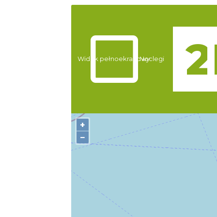
Atrakcje
Widok pełnoekranowy:
Noclegi
+
−