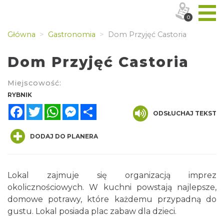
0
Główna
Gastronomia
Dom Przyjęć Castoria
Dom Przyjęć Castoria
Miejscowość:
RYBNIK
Facebook
Twitter
WhatsApp
Messenger
Share
ODSŁUCHAJ TEKST
DODAJ DO PLANERA
Lokal zajmuje się organizacją imprez
okolicznościowych. W kuchni powstają najlepsze,
domowe potrawy, które każdemu przypadną do
gustu. Lokal posiada plac zabaw dla dzieci.