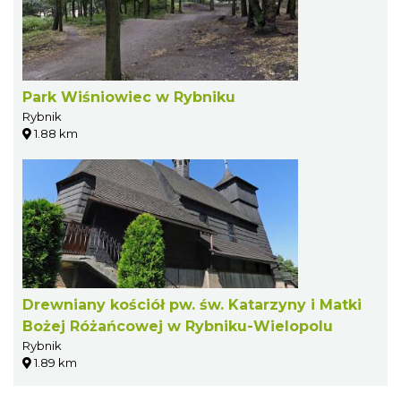
Park Wiśniowiec w Rybniku
Rybnik
1.88 km
Drewniany kościół pw. św. Katarzyny i Matki
Bożej Różańcowej w Rybniku-Wielopolu
Rybnik
1.89 km