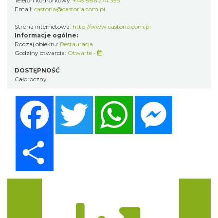
Telefon komórkowy:
+48 886 274 395
Email:
castoria@castoria.com.pl
Strona internetowa:
http://www.castoria.com.pl
Informacje ogólne:
Rodzaj obiektu:
Restauracja
Godziny otwarcia:
Otwarte -
DOSTĘPNOŚĆ
Całoroczny
Facebook
Twitter
WhatsApp
Messenger
Share