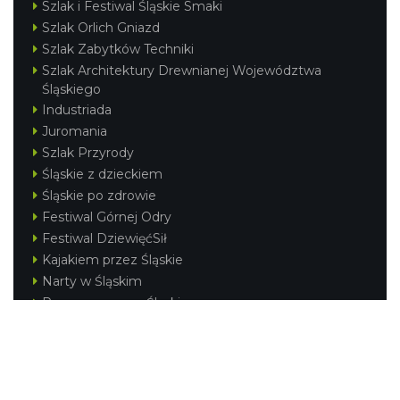
Szlak i Festiwal Śląskie Smaki
Szlak Orlich Gniazd
Szlak Zabytków Techniki
Szlak Architektury Drewnianej Województwa
Śląskiego
Industriada
Juromania
Szlak Przyrody
Śląskie z dzieckiem
Śląskie po zdrowie
Festiwal Górnej Odry
Festiwal DziewięćSił
Kajakiem przez Śląskie
Narty w Śląskim
Rowerem przez Śląskie
Silesia Convention
Regionalne
Beskidy
Śląsk Cieszyński