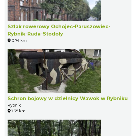
Szlak rowerowy Ochojec-Paruszowiec-
Rybnik-Ruda-Stodoły
0.74 km
Schron bojowy w dzielnicy Wawok w Rybniku
Rybnik
1.35 km