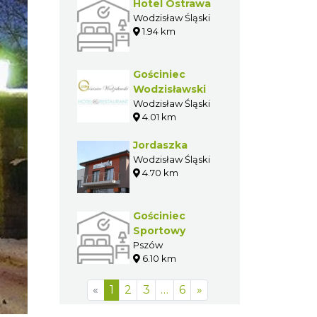
Hotel Ostrawa
Wodzisław Śląski
1.94 km
Gościniec
Wodzisławski
Wodzisław Śląski
4.01 km
Jordaszka
Wodzisław Śląski
4.70 km
Gościniec
Sportowy
Pszów
6.10 km
«
1
2
3
…
6
»