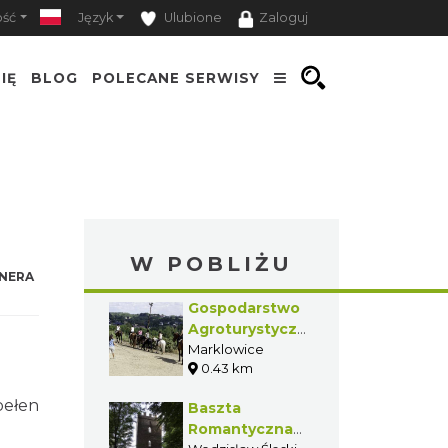
ość
Język
Ulubione
Zaloguj
IĘ
BLOG
POLECANE SERWISY
W POBLIŻU
NERA
Gospodarstwo
Agroturystyczne
„Stajnia na
Marklowice
0.43 km
Górce” w
Marklowicach
pełen
Baszta
Romantyczna