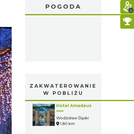
POGODA
0
ZAKWATEROWANIE
W POBLIŻU
Hotel Amadeus
****
Wodzisław Śląski
1.80 km