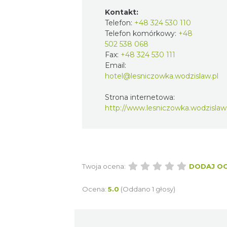
Kontakt:
Telefon:
+48 324 530 110
Telefon komórkowy:
+48
502 538 068
Fax:
+48 324 530 111
Email:
hotel@lesniczowka.wodzislaw.pl
Strona internetowa:
http://www.lesniczowka.wodzislaw.
Twoja ocena:
DODAJ O
Ocena:
5.0
(Oddano 1 głosy)