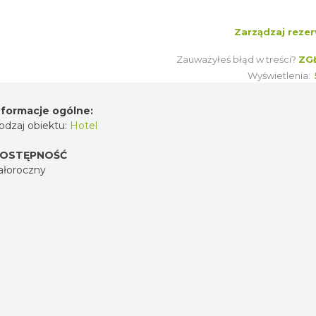
Zarządzaj rezer
Zauważyłeś błąd w treści?
ZG
Wyświetlenia:
nformacje ogólne:
odzaj obiektu:
Hotel
OSTĘPNOŚĆ
ałoroczny