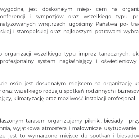
 wygodna, jest doskonałym miejs- cem na organiz
onferencji i sympozjów oraz wszelkiego typu pr
limatyzowanych wnętrzach ugościmy Państwa po- tr
kiej i staropolskiej oraz najlepszymi potrawami wybr
 organizacji wszelkiego typu imprez tanecznych, ek
rofesjonalny system nagłaśniający i oświetleniowy
cie osób jest doskonałym miejscem na organizację k
w oraz wszelkiego rodzaju spotkań rodzinnych i bizneso
ący, klimatyzację oraz możliwość instalacji profesjonal-
zonym tarasem organizujemy pikniki, biesiady i przy
nia, wyjątkowa atmosfera i malownicze usytuowanie g
że jest to wymarzone miejsce do spotkań i biesiado