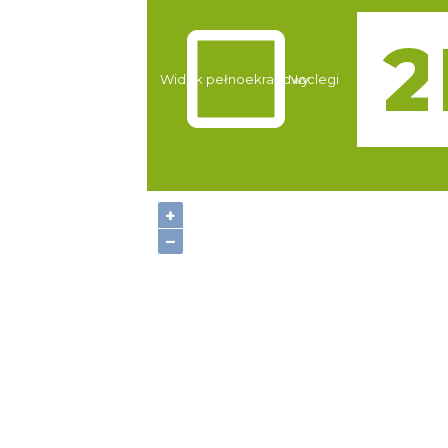
Atrakcje
Widok pełnoekranowy:
Noclegi
+
−