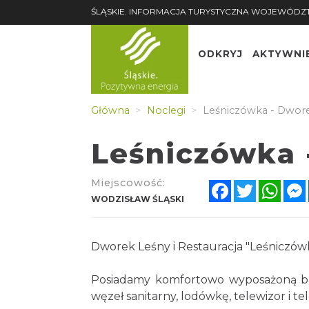
ŚLĄSKIE. INFORMACJA TURYSTYCZNA WOJEWÓDZ
ODKRYJ
AKTYWNI
Główna
Noclegi
Leśniczówka - Dwor
Leśniczówka 
Miejscowość:
Facebook
Twitter
Wha
WODZISŁAW ŚLĄSKI
Dworek Leśny i Restauracja "Leśniczów
Posiadamy komfortowo wyposażoną baz
węzeł sanitarny, lodówkę, telewizor i te