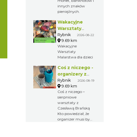
monet, banknotów i
gry na flecie
innych znaków
indiańskim –
pieniężnych.
intuicyjny, spokojny
i dostępny dla
Wakacyjne
każdego, nawet bez
Warsztaty
doświadczenia
Malarskie
Rybnik
2026-08-22
muzycznego.
9.69 km
"Rybnik -
Wakacyjne
miasto zieleni"
Warsztaty
Malarstwa dla dzieci
Coś z niczego -
organizery z
tektury, z
Rybnik
2026-08-19
9.69 km
makramy...
Coś z niczego –
sierpniowe
warsztaty z
Czesławą Brańską
Kto powiedział, że
organizer musi być
nudny?
Zapraszamy na
kolejne spotkanie z