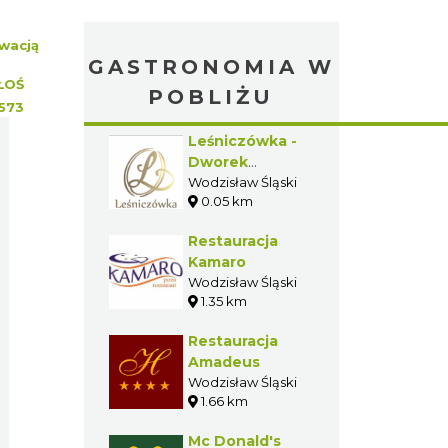
wacją
GASTRONOMIA W
ŁOŚ
POBLIŻU
573
Leśniczówka -
Dworek
Weselny
Wodzisław Śląski
0.05 km
Restauracja
Kamaro
Wodzisław Śląski
1.35 km
Restauracja
Amadeus
Wodzisław Śląski
1.66 km
Mc Donald's