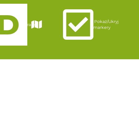
Pokaż/Ukryj
Trasy
markery