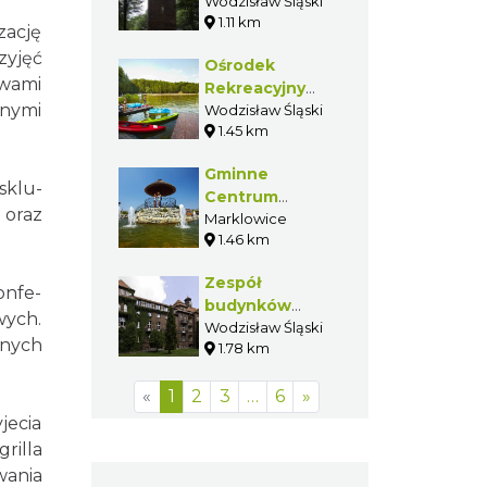
w Wodzisławiu
Wodzisław Śląski
1.11 km
Śląskim
ację
zyjęć
Ośrodek
awami
Rekreacyjny
anymi
Balaton
Wodzisław Śląski
1.45 km
Gminne
sklu-
Centrum
 oraz
Rekreacji w
Marklowice
1.46 km
Marklowicach
Zespół
onfe-
budynków
wych.
sanatoryjnych
Wodzisław Śląski
 nych
1.78 km
w Wodzisławiu
Wilchwach
«
1
2
3
…
6
»
jecia
rilla
wania