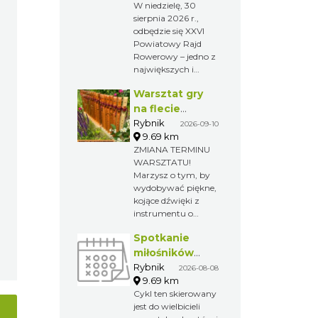
W niedzielę, 30
sierpnia 2026 r.,
odbędzie się XXVI
Powiatowy Rajd
Rowerowy – jedno z
największych i
najchętniej
Warsztat gry
wybieranych
wydarzeń
na flecie
rekreacyjnych w
indiańskim –
Rybnik
2026-09-10
regionie. Tegoroczna
9.69 km
pierwsze kroki
edycja rozpocznie
ZMIANA TERMINU
w świecie
się w Wodzisławiu
WARSZTATU!
melodii
Śląskim, a zakończy
Marzysz o tym, by
w Gminie Gorzyce,
wydobywać piękne,
gdzie na
kojące dźwięki z
uczestników czekać
instrumentu o
będzie Piknik
niezwykłym
Rowerowy z
Spotkanie
brzmieniu? A może
licznymi atrakcjami.
po prostu chcesz
miłośników
spróbować czegoś
numizmatów
Rybnik
2026-08-08
nowego i
9.69 km
odprężającego?
Cykl ten skierowany
Zapraszamy na
jest do wielbicieli
wyjątkowy warsztat