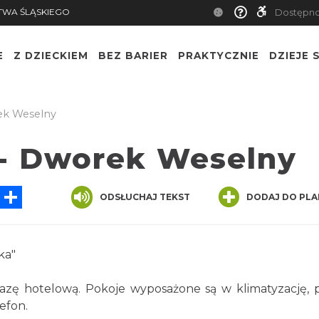
TWA ŚLĄSKIEGO
Dostępn
E
Z DZIECKIEM
BEZ BARIER
PRAKTYCZNIE
DZIEJE S
ek Weselny
- Dworek Weselny
tsApp
Messenger
Share
ODSŁUCHAJ TEKST
DODAJ DO PLA
ka"
ę hotelową. Pokoje wyposażone są w klimatyzację, 
lefon.