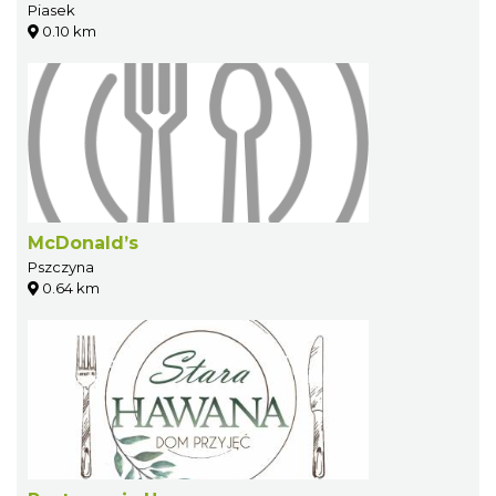
Piasek
0.10 km
McDonald’s
Pszczyna
0.64 km