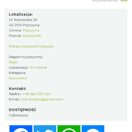
Wyświetlenia:
100
Lokalizacja:
Ul. Katowicka 26
43-200 Pszczyna
Gmina:
Pszczyna
Powiat:
pszczyński
Pokaż wskazówki dojazdu
Region turystyczny:
Śląsk
Lokalizacja:
W mieście
Kategoria:
Rozrywka
Kontakt:
Telefon:
+48 664 337 524
Email:
club.stodola@gmail.com
DOSTĘPNOŚĆ
Całoroczny
Facebook
Twitter
WhatsApp
Messenger