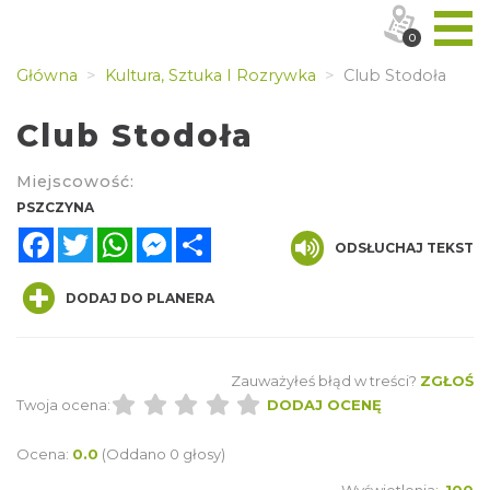
0
Główna
Kultura, Sztuka I Rozrywka
Club Stodoła
Club Stodoła
Miejscowość:
PSZCZYNA
Facebook
Twitter
WhatsApp
Messenger
Share
ODSŁUCHAJ TEKST
DODAJ DO PLANERA
Zauważyłeś błąd w treści?
ZGŁOŚ
Twoja ocena:
DODAJ OCENĘ
Ocena:
0.0
(Oddano 0 głosy)