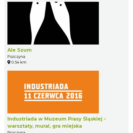
Ale Szum
Pszczyna
0.54 km
Industriada w Muzeum Prasy Śląskiej -
warsztaty, mural, gra miejska
Pszczyna