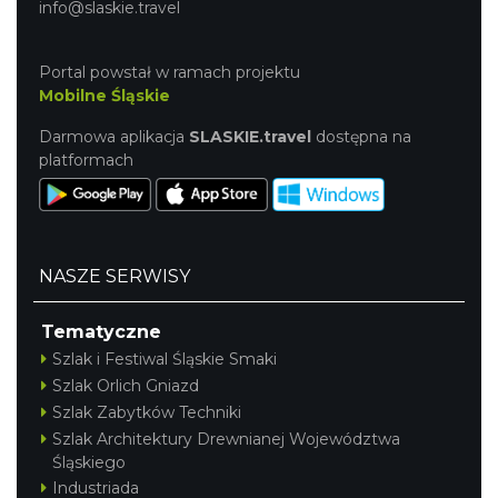
info@slaskie.travel
Portal powstał w ramach projektu
Mobilne Śląskie
Darmowa aplikacja
SLASKIE.travel
dostępna na
platformach
NASZE SERWISY
Tematyczne
Szlak i Festiwal Śląskie Smaki
Szlak Orlich Gniazd
Szlak Zabytków Techniki
Szlak Architektury Drewnianej Województwa
Śląskiego
Industriada