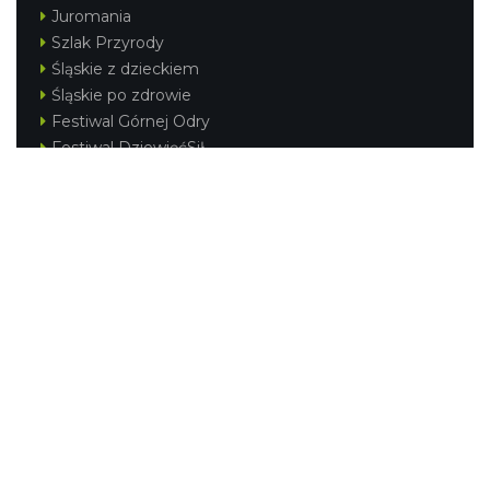
Juromania
Szlak Przyrody
Śląskie z dzieckiem
Śląskie po zdrowie
Festiwal Górnej Odry
Festiwal DziewięćSił
Kajakiem przez Śląskie
Narty w Śląskim
Rowerem przez Śląskie
Silesia Convention
Regionalne
Beskidy
Śląsk Cieszyński
Jura Krakowsko-Częstochowska
Kraina Górnej Odry
Górnośląsko-Zagłębiowska Metropolia
KONTAKT
|
PUNKTY IT
|
POLITYKA
PRYWATNOŚCI