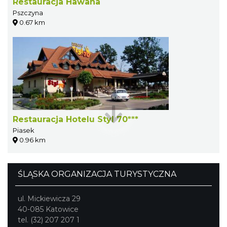
Restauracja Hawana
Pszczyna
0.67 km
Restauracja Hotelu Styl 70***
Piasek
0.96 km
ŚLĄSKA ORGANIZACJA TURYSTYCZNA
ul. Mickiewicza 29
40-085 Katowice
tel. (32) 207 207 1