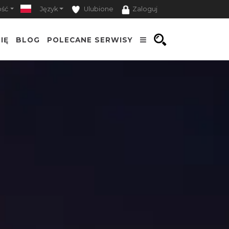
ość
Język
Ulubione
Zaloguj
IĘ
BLOG
POLECANE SERWISY