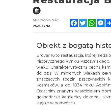
Miejscowość:
Facebook
Twitter
Whats
Me
PSZCZYNA
Obiekt z bogatą hist
Brovar 16 to restauracja, której siedz
historycznego Rynku Pszczyńskiego. 
wieku. Charakterystyczną cechą kamie
do dziś. W minionych wiekach pełn
znaczących rodzin pszczyńskich 
Kosmaków, a do 1834 roku Adolfiny
Ostatnim znanym właścicielem dom
gospodarze kamienicy dokonali licz
stajnie w podwórzu.