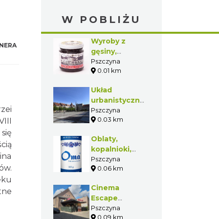
W POBLIŻU
Wyroby z
NERA
gęsiny,
konfitury,
Pszczyna
0.01 km
marynaty
Układ
urbanistyczny
zei
Pszczyny
Pszczyna
0.03 km
III
się
Oblaty,
cią
kopalnioki,
ina
szkloki, żur
Pszczyna
ów.
0.06 km
eku
Cinema
tne
Escape
Pszczyna
Pszczyna
0.09 km