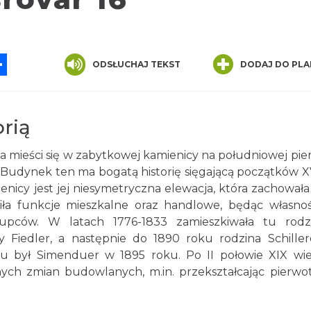
App
ssenger
Share
ODSŁUCHAJ TEKST
DODAJ DO PLA
orią
iba mieści się w zabytkowej kamienicy na południowej pier
Budynek ten ma bogatą historię sięgającą początków XV
nicy jest jej niesymetryczna elewacja, która zachowała 
iła funkcje mieszkalne oraz handlowe, będąc własnoś
kupców. W latach 1776-1833 zamieszkiwała tu rodz
 Fiedler, a następnie do 1890 roku rodzina Schiller
u był Simenduer w 1895 roku. Po II połowie XIX wi
nych zmian budowlanych, m.in. przekształcając pierwo