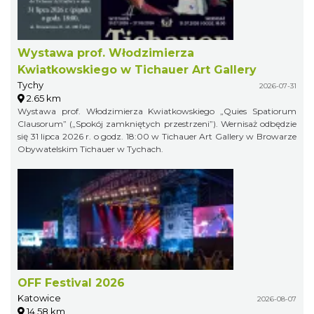
Wystawa prof. Włodzimierza
Kwiatkowskiego w Tichauer Art Gallery
Tychy
2026-07-31
2.65 km
Wystawa prof. Włodzimierza Kwiatkowskiego „Quies Spatiorum
Clausorum” („Spokój zamkniętych przestrzeni”). Wernisaż odbędzie
się 31 lipca 2026 r. o godz. 18:00 w Tichauer Art Gallery w Browarze
Obywatelskim Tichauer w Tychach.
OFF Festival 2026
Katowice
2026-08-07
14.58 km