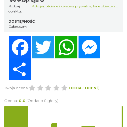
Informacje ogólne:
Rodzaj
Pokoje gościnne i kwatery prywatne
,
Inne obiekty noclegowe
obiektu:
DOSTĘPNOŚĆ
Całoroczny
Facebook
Twitter
WhatsApp
Messenger
Share
Twoja ocena:
DODAJ OCENĘ
Ocena:
0.0
(Oddano 0 głosy)