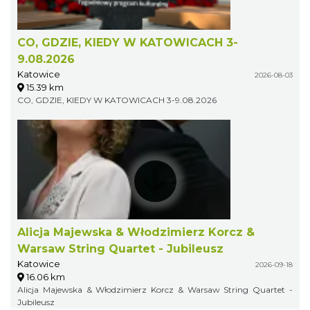
CO, GDZIE, KIEDY W KATOWICACH 3-
9.08.2026
Katowice
2026-08-03
15.39 km
CO, GDZIE, KIEDY W KATOWICACH 3-9.08.2026
Alicja Majewska & Włodzimierz Korcz &
Warsaw String Quartet - Jubileusz
Katowice
2026-09-18
16.06 km
Alicja Majewska & Włodzimierz Korcz & Warsaw String Quartet -
Jubileusz