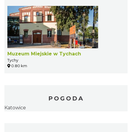
Muzeum Miejskie w Tychach
Tychy
0.80 km
POGODA
Katowice