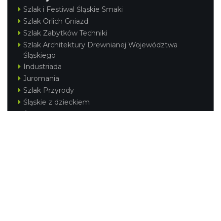
Szlak i Festiwal Śląskie Smaki
Szlak Orlich Gniazd
Szlak Zabytków Techniki
Szlak Architektury Drewnianej Województwa
Śląskiego
Industriada
Juromania
Szlak Przyrody
Śląskie z dzieckiem
Śląskie po zdrowie
Festiwal Górnej Odry
Festiwal DziewięćSił
Kajakiem przez Śląskie
Narty w Śląskim
Rowerem przez Śląskie
Silesia Convention
Regionalne
Beskidy
Śląsk Cieszyński