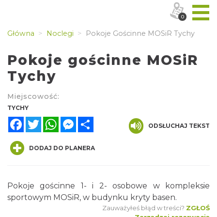
0
Główna
Noclegi
Pokoje Gościnne MOSiR Tychy
Pokoje gościnne MOSiR
Tychy
Miejscowość:
TYCHY
Facebook
Twitter
WhatsApp
Messenger
Share
ODSŁUCHAJ TEKST
DODAJ DO PLANERA
Pokoje gościnne 1- i 2- osobowe w kompleksie
sportowym MOSiR, w budynku kryty basen.
Zauważyłeś błąd w treści?
ZGŁOŚ