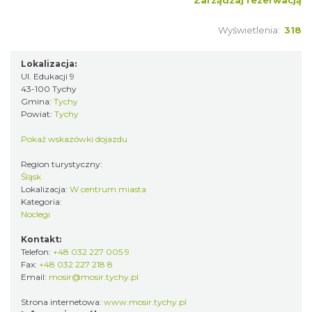
Zarządzaj rezerwacją
Wyświetlenia:
318
Lokalizacja:
Ul. Edukacji 9
43-100 Tychy
Gmina:
Tychy
Powiat:
Tychy
Pokaż wskazówki dojazdu
Region turystyczny:
Śląsk
Lokalizacja:
W centrum miasta
Kategoria:
Noclegi
Kontakt:
Telefon:
+48 032 227 005 9
Fax:
+48 032 227 218 8
Email:
mosir@mosir.tychy.pl
Strona internetowa:
www.mosir.tychy.pl