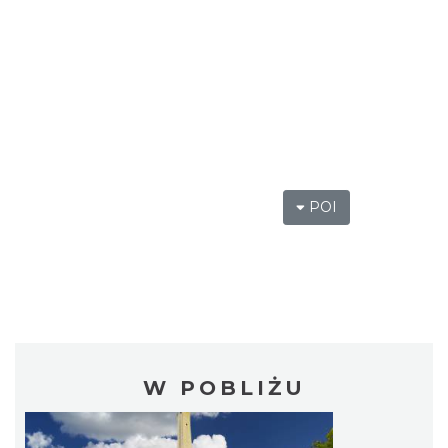
POI
W POBLIŻU