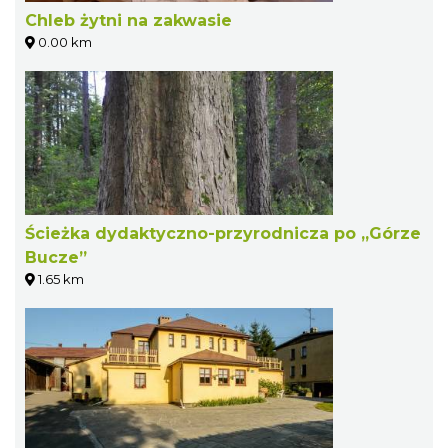
Chleb żytni na zakwasie
0.00 km
Ścieżka dydaktyczno-przyrodnicza po „Górze
Bucze”
1.65 km