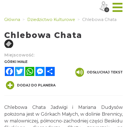
0
Główna
Dziedzictwo Kulturowe
Chlebowa Chata
Chlebowa Chata
Miejscowość:
GÓRKI MAŁE
Facebook
Twitter
WhatsApp
Messenger
Share
ODSŁUCHAJ TEKST
DODAJ DO PLANERA
Chlebowa Chata Jadwigi i Mariana Dudysów
położona jest w Górkach Małych, w dolinie Brennicy,
w malowniczej, północno-zachodniej części Beskidu