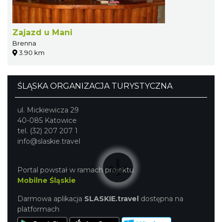
Zajazd u Mani
Brenna
3.90 km
ŚLĄSKA ORGANIZACJA TURYSTYCZNA
ul. Mickiewicza 29
40-085 Katowice
tel. (32) 207 207 1
info@slaskie.travel
Portal powstał w ramach projektu
Mobilne Śląskie
Darmowa aplikacja
SLASKIE.travel
dostępna na
platformach