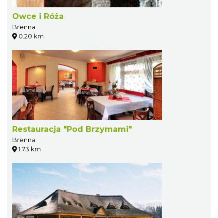
Owce i Róża
Brenna
0.20 km
Restauracja "Pod Brzymami"
Brenna
1.73 km