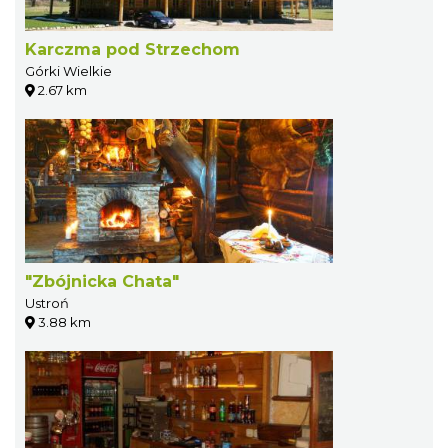
Karczma pod Strzechom
Górki Wielkie
2.67 km
"Zbójnicka Chata"
Ustroń
3.88 km