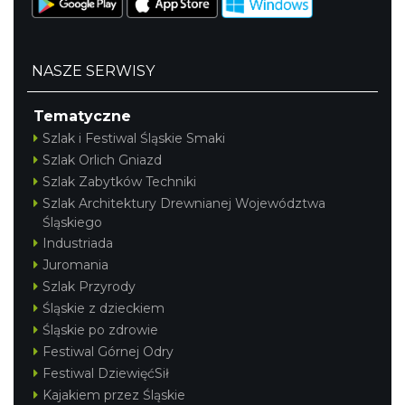
NASZE SERWISY
Tematyczne
Szlak i Festiwal Śląskie Smaki
Szlak Orlich Gniazd
Szlak Zabytków Techniki
Szlak Architektury Drewnianej Województwa
Śląskiego
Industriada
Juromania
Szlak Przyrody
Śląskie z dzieckiem
Śląskie po zdrowie
Festiwal Górnej Odry
Festiwal DziewięćSił
Kajakiem przez Śląskie