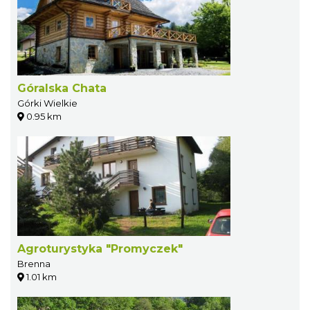
Góralska Chata
Górki Wielkie
0.95 km
Agroturystyka "Promyczek"
Brenna
1.01 km