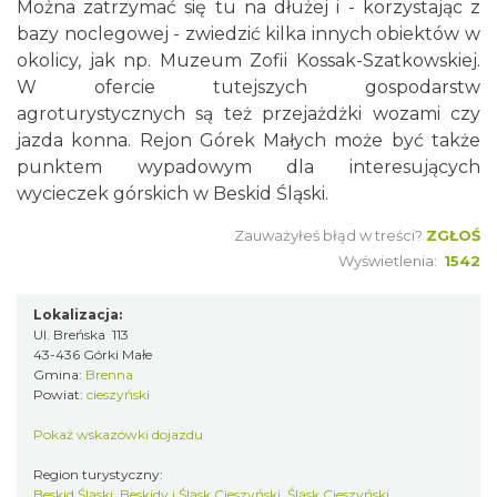
Można zatrzymać się tu na dłużej i - korzystając z
bazy noclegowej - zwiedzić kilka innych obiektów w
okolicy, jak np. Muzeum Zofii Kossak-Szatkowskiej.
W ofercie tutejszych gospodarstw
agroturystycznych są też przejażdżki wozami czy
jazda konna. Rejon Górek Małych może być także
punktem wypadowym dla interesujących
wycieczek górskich w Beskid Śląski.
Zauważyłeś błąd w treści?
ZGŁOŚ
Wyświetlenia:
1542
Lokalizacja:
Ul. Breńska 113
43-436 Górki Małe
Gmina:
Brenna
Powiat:
cieszyński
Pokaż wskazówki dojazdu
Region turystyczny:
Beskid Śląski, Beskidy i Śląsk Cieszyński, Śląsk Cieszyński