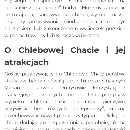
Śląskiego. Gospodarze Chaty zapraszają na
spotkanie z „okruchem” tradycji. Możemy zapoznać
się tutaj z tajnikami wypieku chleba, wyrobu masła i
sera czy pozyskiwania miodu. Chata może być
początkiem lub zakończeniem wycieczek górskich
w pasma Równicy lub Klimczoka i Błatniej.
O Chlebowej Chacie i jej
atrakcjach
Goście przybywający do Chlebowej Chaty państwa
Dudysów bardzo chwalą sobie tutejsze smakołyki.
Marian i Jadwiga Dudysowie korzystają z
tradycyjnych, znanych od stuleci przepisów
wypieku chleba. Takie naturalne pieczywo,
oczywiście bez różnych „polepszaczy”, można
przechowywać nawet przez trzy tygodnie. Pieką też
chleb, dodając do niego ziemniaki, podobnie, jak ma
to miejsce w wielu regionach, a także podpłomyki,