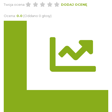
Twoja ocena:
DODAJ OCENĘ
Ocena:
0.0
(Oddano 0 głosy)
Trasa