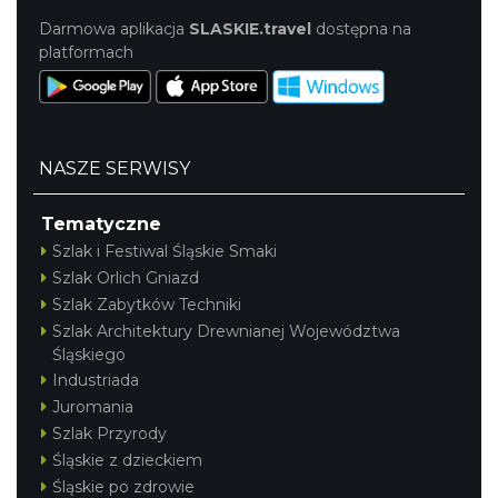
Darmowa aplikacja
SLASKIE.travel
dostępna na
platformach
NASZE SERWISY
Tematyczne
Szlak i Festiwal Śląskie Smaki
Szlak Orlich Gniazd
Szlak Zabytków Techniki
Szlak Architektury Drewnianej Województwa
Śląskiego
Industriada
Juromania
Szlak Przyrody
Śląskie z dzieckiem
Śląskie po zdrowie