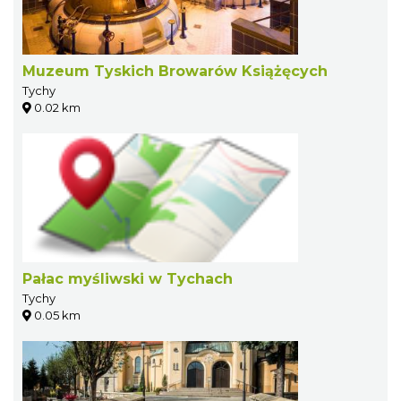
Muzeum Tyskich Browarów Książęcych
Tychy
0.02 km
Pałac myśliwski w Tychach
Tychy
0.05 km