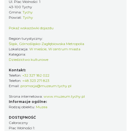
Ul. Plac Wolności 1
43-100 Tychy
Gmina:
Tychy
Powiat:
Tychy
Pokaż wskazówki dojazdu
Region turystyczny:
Śląsk, Górnośląsko-Zagłębiowska Metropolia
Lokalizacja:
W mieście, W centrum miasta
Kategoria:
Dziedzictwo kulturowe
Kontakt:
Telefon:
+32 327 182 022
Telefon:
+48 323 271 823
Email:
promocja@muzeum.tychy.pl
Strona internetowa:
www.muzeum.tychy.pl
Informacje ogólne:
Rodzaj obiektu:
Muzea
DOSTĘPNOŚĆ
Całoroczny
Plac Wolności 1: