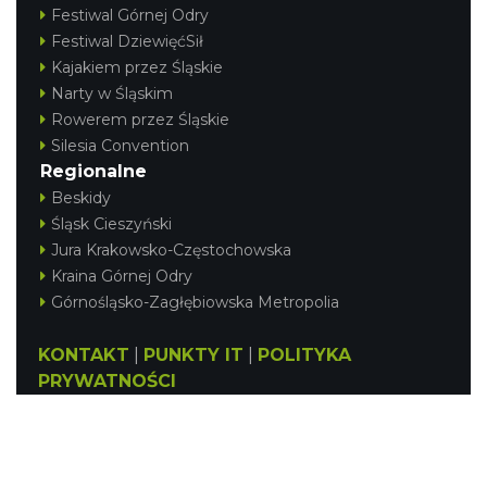
Festiwal Górnej Odry
Festiwal DziewięćSił
Kajakiem przez Śląskie
Narty w Śląskim
Rowerem przez Śląskie
Silesia Convention
Regionalne
Beskidy
Śląsk Cieszyński
Jura Krakowsko-Częstochowska
Kraina Górnej Odry
Górnośląsko-Zagłębiowska Metropolia
KONTAKT
|
PUNKTY IT
|
POLITYKA
PRYWATNOŚCI