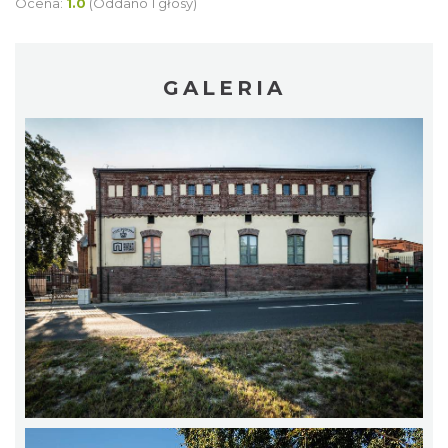
Ocena:
1.0
(Oddano 1 głosy)
GALERIA