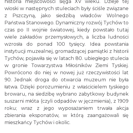
historia miejscowości sięga XV wieku. Dzieje tej
wioski w następnych stuleciach były ściśle związane
z Pszczyną, jako siedzibą władców Wolnego
Państwa Stanowego. Dynamiczny rozwój Tychów to
czas po II wojnie światowej, kiedy powstało tutaj
wiele zakładów przemysłowych, a liczba ludności
wzrosła do ponad 100 tysięcy. Idea powstania
instytucji muzealnej, gromadzącej pamiątki z historii
Tychów, pojawiła się w latach 80. ubiegłego stulecia
w gronie Towarzystwa Miłośników Ziemi Tyskiej.
Powrócono do niej w nowej już rzeczywistości lat
90. Jednak droga do otwarcia muzeum nie była
łatwa. Dzięki porozumieniu z właścicielem tyskiego
browaru, na siedzibę wybrano zabytkowy budynek
suszarni młóta (czyli odpadów w jęczmienia), z 1909
roku; wraz z jego wyposażaniem trwała akcja
zbierania eksponatów, w którą zaangażowali się
mieszkańcy Tychów i okolic.