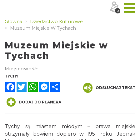
0
Główna
Dziedzictwo Kulturowe
Muzeum Miejskie W Tychach
Muzeum Miejskie w
Tychach
Miejscowość:
TYCHY
Facebook
Twitter
WhatsApp
Messenger
Share
ODSŁUCHAJ TEKST
DODAJ DO PLANERA
Tychy są miastem młodym – prawa miejskie
otrzymały bowiem dopiero w 1951 roku. Jednak