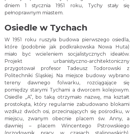
dniem 1 stycznia 1951 roku, Tychy stały się
pełnoprawnym miastem.
Osiedle w Tychach
W 1951 roku ruszyła budowa pierwszego osiedla,
które (podobnie jak podkrakowska Nowa Huta)
miało być wcieleniem socjalistycznych ideałów.
Projekt urbanistyczno-architektoniczny
przygotował profesor Tadeusz Todorowski z
Politechniki Śląskiej. Na miejsce budowy wybrano
tereny dawnego folwarku, rozciągające się
pomiędzy starymi Tychami a dworcem kolejowym.
Osiedle „A”, bo taką otrzymało nazwę, ma kształt
prostokąta, który regularnie zabudowano blokami
wzdłuż dwóch osi, przecinających się pośrodku, w
miejscu, zwanym obecnie placem św. Anny, a
dawniej – placem Wincentego Pstrowskiego
(przodownik pracy w czasach stalinowskich).