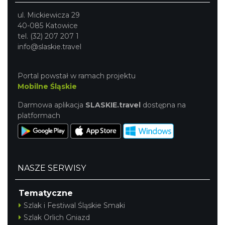
ul. Mickiewicza 29
40-085 Katowice
tel. (32) 207 207 1
info@slaskie.travel
Portal powstał w ramach projektu
Mobilne Śląskie
Darmowa aplikacja
SLASKIE.travel
dostępna na
platformach
NASZE SERWISY
Tematyczne
Szlak i Festiwal Śląskie Smaki
Szlak Orlich Gniazd