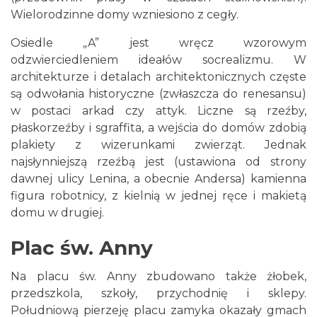
Wielorodzinne domy wzniesiono z cegły.
Osiedle „A” jest wręcz wzorowym
odzwierciedleniem ideałów socrealizmu. W
architekturze i detalach architektonicznych częste
są odwołania historyczne (zwłaszcza do renesansu)
w postaci arkad czy attyk. Liczne są rzeźby,
płaskorzeźby i sgraffita, a wejścia do domów zdobią
plakiety z wizerunkami zwierząt. Jednak
najsłynniejszą rzeźbą jest (ustawiona od strony
dawnej ulicy Lenina, a obecnie Andersa) kamienna
figura robotnicy, z kielnią w jednej ręce i makietą
domu w drugiej.
Plac św. Anny
Na placu św. Anny zbudowano także żłobek,
przedszkola, szkoły, przychodnię i sklepy.
Południową pierzeję placu zamyka okazały gmach