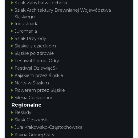
Szlak Zabytków Techniki
Szlak Architektury Drewnianej Województwa
Śląskiego
Industriada
Juromania
Szlak Przyrody
Śląskie z dzieckiem
Śląskie po zdrowie
Festiwal Górnej Odry
Festiwal DziewięćSił
Kajakiem przez Śląskie
Narty w Śląskim
Rowerem przez Śląskie
Silesia Convention
Regionalne
Beskidy
Śląsk Cieszyński
Jura Krakowsko-Częstochowska
Kraina Górnej Odry