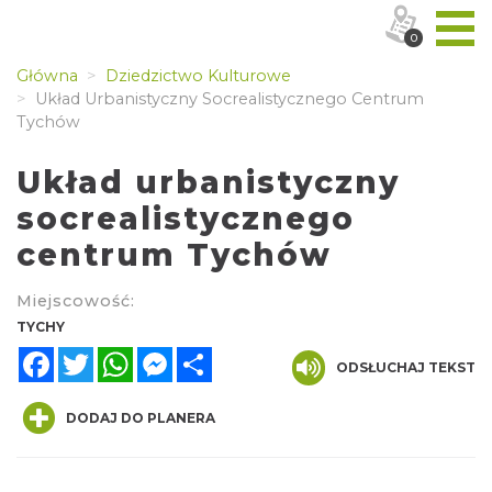
0
Główna
Dziedzictwo Kulturowe
Układ Urbanistyczny Socrealistycznego Centrum
Tychów
Układ urbanistyczny
socrealistycznego
centrum Tychów
Miejscowość:
TYCHY
Facebook
Twitter
WhatsApp
Messenger
Share
ODSŁUCHAJ TEKST
DODAJ DO PLANERA