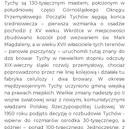
Tychy są 130-tysięcznym miastem, położonym w
południowej części Górnośląskiego Okręgu
Przemysłowego. Początki Tychów sięgają końca
średniowiecza – pierwsza wzmianka o osadzie
pochodzi z XV wieku. Wkrótce w miejscowości
zbudowano kościół pod wezwaniem św. Marii
Magdaleny, a w wieku XVII właściciele tych terenów
– panowie pszczyńscy – uruchomili tutaj znany do
dziś browar. Tychy w niewielkim stopniu odczuły
XIX-wieczny śląski rozwój przemysłowy, chociaż
poprowadzono przez nie linię kolejową i działała tu
fabryka celulozy i dwa browary. W okresie
międzywojennym Tychy uczyniono gminą wiejską
na prawach miejskich. Wielkie zmiany nadeszły po II
wojnie światowej wraz z nowymi, komunistycznymi
władzami Polskiej Rzeczypospolitej Ludowej. W
1950 roku podjęto decyzję o rozbudowie Tychów -
wpierw do rozmiarów ośrodka 30-tysięcznego, a
później – ponad 100-tysięcznego. Jednocześnie, z