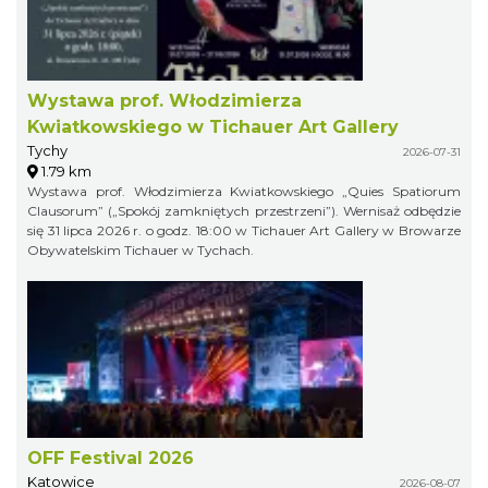
Wystawa prof. Włodzimierza
Kwiatkowskiego w Tichauer Art Gallery
Tychy
2026-07-31
1.79 km
Wystawa prof. Włodzimierza Kwiatkowskiego „Quies Spatiorum
Clausorum” („Spokój zamkniętych przestrzeni”). Wernisaż odbędzie
się 31 lipca 2026 r. o godz. 18:00 w Tichauer Art Gallery w Browarze
Obywatelskim Tichauer w Tychach.
OFF Festival 2026
Katowice
2026-08-07