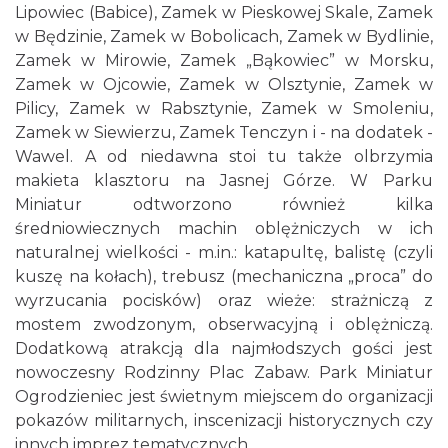
Lipowiec (Babice), Zamek w Pieskowej Skale, Zamek
w Będzinie, Zamek w Bobolicach, Zamek w Bydlinie,
Zamek w Mirowie, Zamek „Bąkowiec” w Morsku,
Zamek w Ojcowie, Zamek w Olsztynie, Zamek w
Pilicy, Zamek w Rabsztynie, Zamek w Smoleniu,
Zamek w Siewierzu, Zamek Tenczyn i - na dodatek -
Wawel. A od niedawna stoi tu także olbrzymia
makieta klasztoru na Jasnej Górze. W Parku
Miniatur odtworzono również kilka
średniowiecznych machin oblężniczych w ich
naturalnej wielkości - m.in.: katapultę, balistę (czyli
kuszę na kołach), trebusz (mechaniczna „proca” do
wyrzucania pocisków) oraz wieże: strażniczą z
mostem zwodzonym, obserwacyjną i oblężniczą.
Dodatkową atrakcją dla najmłodszych gości jest
nowoczesny Rodzinny Plac Zabaw. Park Miniatur
Ogrodzieniec jest świetnym miejscem do organizacji
pokazów militarnych, inscenizacji historycznych czy
innych imprez tematycznych.