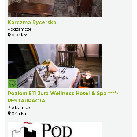
Karczma Rycerska
Podzamcze
0.07 km
Poziom 511 Jura Wellness Hotel & Spa ****-
RESTAURACJA
Podzamcze
0.44 km