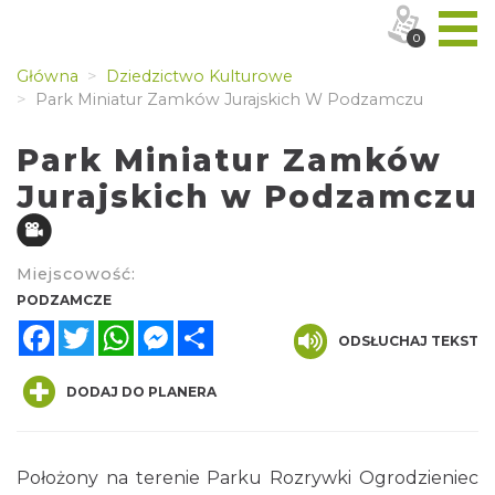
0
Główna
Dziedzictwo Kulturowe
Park Miniatur Zamków Jurajskich W Podzamczu
Park Miniatur Zamków
Jurajskich w Podzamczu
Miejscowość:
PODZAMCZE
Facebook
Twitter
WhatsApp
Messenger
Share
ODSŁUCHAJ TEKST
DODAJ DO PLANERA
Położony na terenie Parku Rozrywki Ogrodzieniec