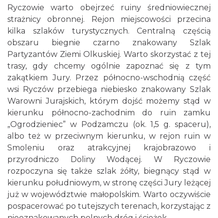
Ryczowie warto obejrzeć ruiny średniowiecznej
strażnicy obronnej. Rejon miejscowości przecina
kilka szlaków turystycznych. Centralną częścią
obszaru biegnie czarno znakowany Szlak
Partyzantów Ziemi Olkuskiej. Warto skorzystać z tej
trasy, gdy chcemy ogólnie zapoznać się z tym
zakątkiem Jury. Przez północno-wschodnią część
wsi Ryczów przebiega niebiesko znakowany Szlak
Warowni Jurajskich, którym dojść możemy stąd w
kierunku północno-zachodnim do ruin zamku
„Ogrodzieniec” w Podzamczu (ok. 1,5 g. spaceru),
albo też w przeciwnym kierunku, w rejon ruin w
Smoleniu oraz atrakcyjnej krajobrazowo i
przyrodniczo Doliny Wodącej. W Ryczowie
rozpoczyna się także szlak żółty, biegnący stąd w
kierunku południowym, w stronę części Jury leżącej
już w województwie małopolskim. Warto oczywiście
pospacerować po tutejszych terenach, korzystając z
nieoznakowanych polnych dróg i ścieżek.