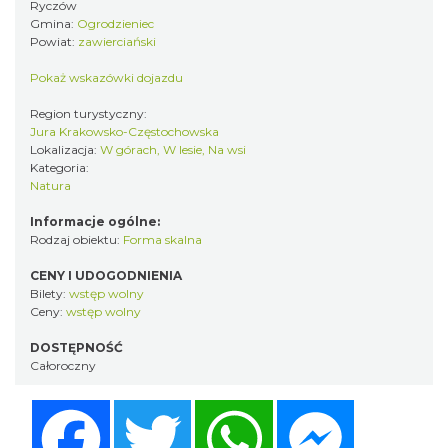
Ryczów
Gmina:
Ogrodzieniec
Powiat:
zawierciański
Pokaż wskazówki dojazdu
Region turystyczny:
Jura Krakowsko-Częstochowska
Lokalizacja:
W górach, W lesie, Na wsi
Kategoria:
Natura
Informacje ogólne:
Rodzaj obiektu:
Forma skalna
CENY I UDOGODNIENIA
Bilety:
wstęp wolny
Ceny:
wstęp wolny
DOSTĘPNOŚĆ
Całoroczny
Facebook
Twitter
WhatsApp
Messenger