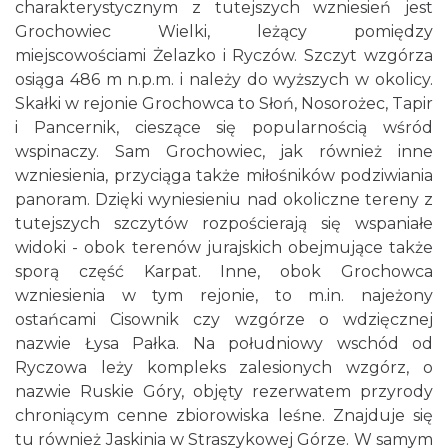
charakterystycznym z tutejszych wzniesień jest
Grochowiec Wielki, leżący pomiędzy
miejscowościami Żelazko i Ryczów. Szczyt wzgórza
osiąga 486 m n.p.m. i należy do wyższych w okolicy.
Skałki w rejonie Grochowca to Słoń, Nosorożec, Tapir
i Pancernik, cieszące się popularnością wśród
wspinaczy. Sam Grochowiec, jak również inne
wzniesienia, przyciąga także miłośników podziwiania
panoram. Dzięki wyniesieniu nad okoliczne tereny z
tutejszych szczytów rozpościerają się wspaniałe
widoki - obok terenów jurajskich obejmujące także
sporą część Karpat. Inne, obok Grochowca
wzniesienia w tym rejonie, to m.in. najeżony
ostańcami Cisownik czy wzgórze o wdzięcznej
nazwie Łysa Pałka. Na południowy wschód od
Ryczowa leży kompleks zalesionych wzgórz, o
nazwie Ruskie Góry, objęty rezerwatem przyrody
chroniącym cenne zbiorowiska leśne. Znajduje się
tu również Jaskinia w Straszykowej Górze. W samym