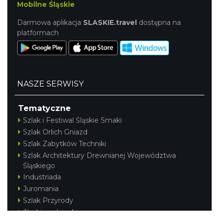
Mobilne Śląskie
Darmowa aplikacja
SLASKIE.travel
dostępna na
platformach
NASZE SERWISY
Tematyczne
Szlak i Festiwal Śląskie Smaki
Szlak Orlich Gniazd
Szlak Zabytków Techniki
Szlak Architektury Drewnianej Województwa
Śląskiego
Industriada
Juromania
Szlak Przyrody
Śląskie z dzieckiem