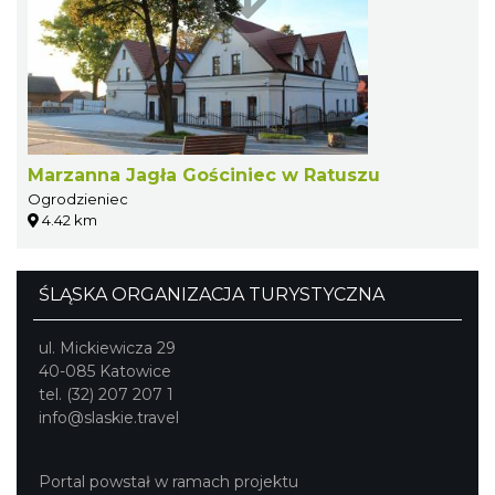
Marzanna Jagła Gościniec w Ratuszu
Ogrodzieniec
4.42 km
ŚLĄSKA ORGANIZACJA TURYSTYCZNA
ul. Mickiewicza 29
40-085 Katowice
tel. (32) 207 207 1
info@slaskie.travel
Portal powstał w ramach projektu