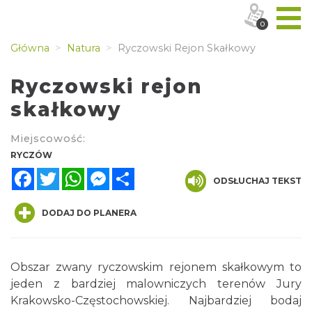
0
Główna
Natura
Ryczowski Rejon Skałkowy
Ryczowski rejon
skałkowy
Miejscowość:
RYCZÓW
Facebook
Twitter
WhatsApp
Messenger
Share
ODSŁUCHAJ TEKST
DODAJ DO PLANERA
Obszar zwany ryczowskim rejonem skałkowym to
jeden z bardziej malowniczych terenów Jury
Krakowsko-Częstochowskiej. Najbardziej bodaj