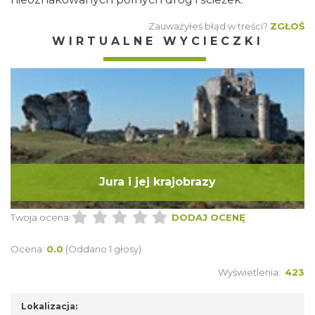
Zauważyłeś błąd w treści?
ZGŁOŚ
WIRTUALNE WYCIECZKI
Jura i jej krajobrazy
Twoja ocena:
DODAJ OCENĘ
Ocena:
0.0
(Oddano 1 głosy)
Wyświetlenia:
423
Lokalizacja: