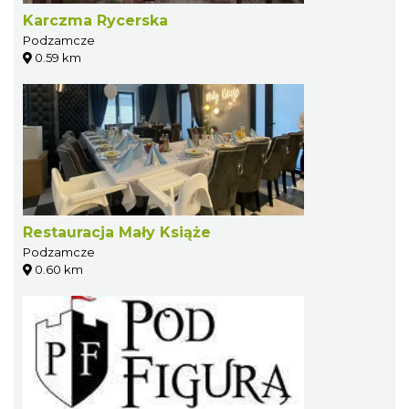
Karczma Rycerska
Podzamcze
0.59 km
Restauracja Mały Książe
Podzamcze
0.60 km