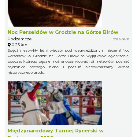
Noc Perseidów w Grodzie na Górze Birów
Podzamcze
2026-08-15
0.23 km
Spędź niezwykły letni wieczór pod rozgwieżdżonym niebem! Noc
Perseidów w Grodzie na Górze Birów to wyjątkowe wydarzenie,
podczas którego będzie można obserwować rój meteorów, poznać
tajemnice nocnego nieba i poczuć niepowtarzalny klimat
historycznego grodu.
Międzynarodowy Turniej Rycerski w