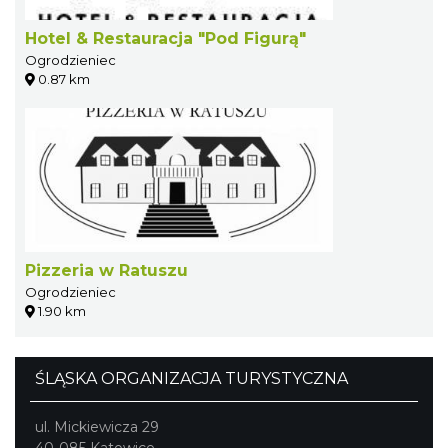
Hotel & Restauracja "Pod Figurą"
Ogrodzieniec
0.87 km
Pizzeria w Ratuszu
Ogrodzieniec
1.90 km
ŚLĄSKA ORGANIZACJA TURYSTYCZNA
ul. Mickiewicza 29
40-085 Katowice