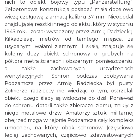
nich to obiekt bojowy typu „Panzerstellung”.
Żelbetonowa konstrukcja posiadać miała docelowo
wieżę czołgową z armatą kalibru 37 mm. Nieopodal
znajdują się resztki innego obiektu, który w styczniu
1945 roku został wysadzony przez Armię Radziecką.
Kilkadziesiąt metrów od tamtego miejsca, za
usypanymi wałami ziemnymi i skałą, znajduje się
kolejny duży obiekt schronowy o grubych na
półtora metra ścianach i obszernym pomieszczeniu,
a także zachowanych urządzeniach
wentylacyjnych. Schron podczas zdobywania
Podzamcza przez Armię Radziecką był pusty.
Żołnierze radzieccy nie wiedząc o tym, ostrzelali
obiekt, czego ślady są widoczne do dziś. Ponieważ
do schronu dotarli także zbieracze złomu, znikły z
niego metalowe drzwi. Amatorzy sztuki militarnej
obejrzeć mogą w rejonie Podzamcza cały kompleks
umocnień, na który obok schronów (częściowo
lepiej zachowanych, częściowo zdewastowanych