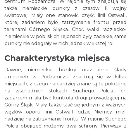
centrum Podzamcza. W rejonie tym znajdują się
także niemieckie bunkry z czasów II wojny
światowej. Miały one stanowić część linii Ostwall,
której zadaniem było zatrzymanie frontu przed
terenami Górnego Śląska. Choć walki radziecko-
niemieckie w pobliskich rejonach były zaciekłe, same
bunkry nie odegrały w nich jednak większej roli.
Charakterystyka miejsca
Dawne, niemieckie bunkry oraz inne ślady
umocnień w Podzamczu znajdują się w kilku
miejscach, z czego najbardziej znane są te położone
na wschodnich stokach Suchego Połcia. Ich
zadaniem miała być kontrola drogi prowadzącej na
Górny Śląsk. Miały także stać się jednym z ważnych
węzłów oporu linii Ostwall, gdzie Niemcy mieli
nadzieję na zatrzymanie frontu. W rejonie Suchego
Połcia obejrzeć możemy dwa schrony. Pierwszy z