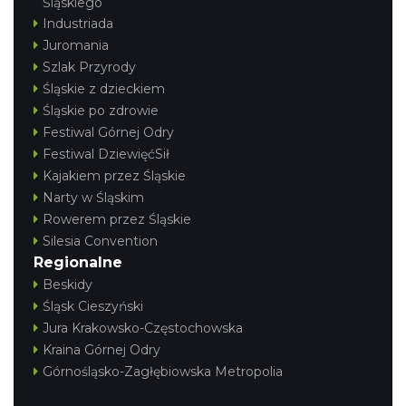
Śląskiego
Industriada
Juromania
Szlak Przyrody
Śląskie z dzieckiem
Śląskie po zdrowie
Festiwal Górnej Odry
Festiwal DziewięćSił
Kajakiem przez Śląskie
Narty w Śląskim
Rowerem przez Śląskie
Silesia Convention
Regionalne
Beskidy
Śląsk Cieszyński
Jura Krakowsko-Częstochowska
Kraina Górnej Odry
Górnośląsko-Zagłębiowska Metropolia