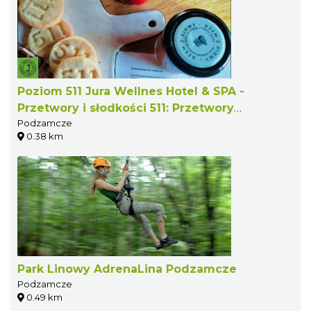
Poziom 511 Jura Wellnes Hotel & SPA -
Przetwory i słodkości 511: Przetwory
Podzamcze
owocowo-warzywne, wyroby cukiernicze
0.38 km
Park Linowy AdrenaLina Podzamcze
Podzamcze
0.49 km