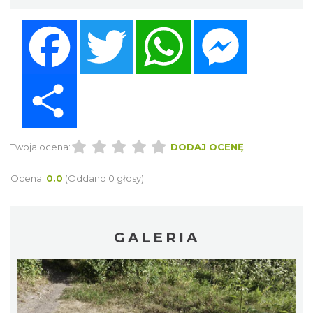
Facebook
Twitter
WhatsApp
Messenger
Share
Twoja ocena:
DODAJ OCENĘ
Ocena:
0.0
(Oddano 0 głosy)
GALERIA