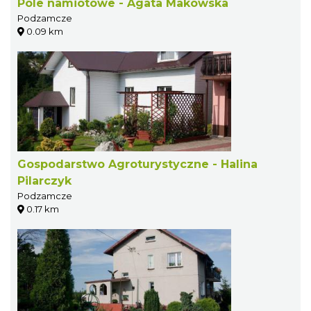
Pole namiotowe - Agata Makowska
Podzamcze
0.09 km
Gospodarstwo Agroturystyczne - Halina
Pilarczyk
Podzamcze
0.17 km