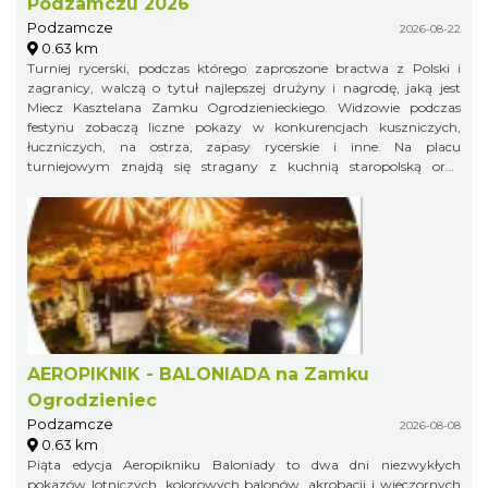
Podzamczu 2026
Podzamcze
2026-08-22
0.63 km
Turniej rycerski, podczas którego zaproszone bractwa z Polski i
zagranicy, walczą o tytuł najlepszej drużyny i nagrodę, jaką jest
Miecz Kasztelana Zamku Ogrodzienieckiego. Widzowie podczas
festynu zobaczą liczne pokazy w konkurencjach kuszniczych,
łuczniczych, na ostrza, zapasy rycerskie i inne. Na placu
turniejowym znajdą się stragany z kuchnią staropolską oraz
warsztaty rzemieślnicze.
AEROPIKNIK - BALONIADA na Zamku
Ogrodzieniec
Podzamcze
2026-08-08
0.63 km
Piąta edycja Aeropikniku Baloniady to dwa dni niezwykłych
pokazów lotniczych, kolorowych balonów, akrobacji i wieczornych