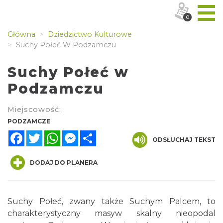
0
Główna
Dziedzictwo Kulturowe
Suchy Połeć W Podzamczu
Suchy Połeć w
Podzamczu
Miejscowość:
PODZAMCZE
Facebook
Twitter
WhatsApp
Messenger
Share
ODSŁUCHAJ TEKST
DODAJ DO PLANERA
Suchy Połeć, zwany także Suchym Palcem, to
charakterystyczny masyw skalny nieopodal