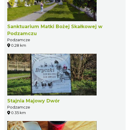
Sanktuarium Matki Bożej Skałkowej w
Podzamczu
Podzamcze
0.28 km
Stajnia Majowy Dwór
Podzamcze
0.35 km